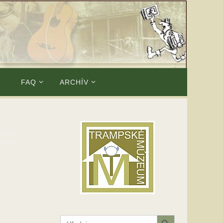
E
FAQ
ARCHÍV
Search Button
Search