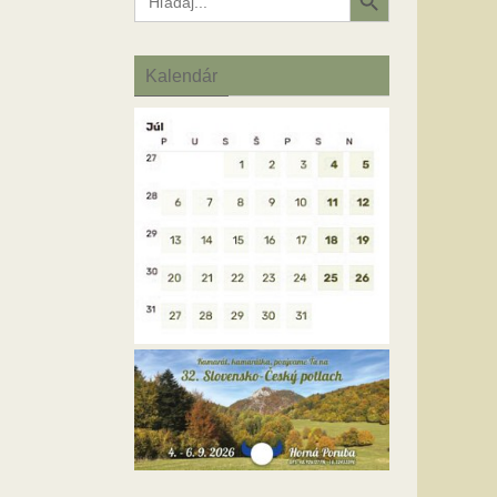
for:
Kalendár