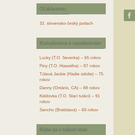
Očakávame:
32. slovensko-český potlach
Blahoželáme k narodeninám
Lucky (T.O. Severka) – 65 rokov
Piny (T.O. Hiawatha) – 87 rokov
Túlavá Jackie (Hadie údolie) – 75
rokov
Danny (Ontário, CA) – 88 rokov
Kiddovka (T.O. Starí tuláci) – 91
rokov
Sancho (Bratislava) – 60 rokov
Rúbe sa v našom lese