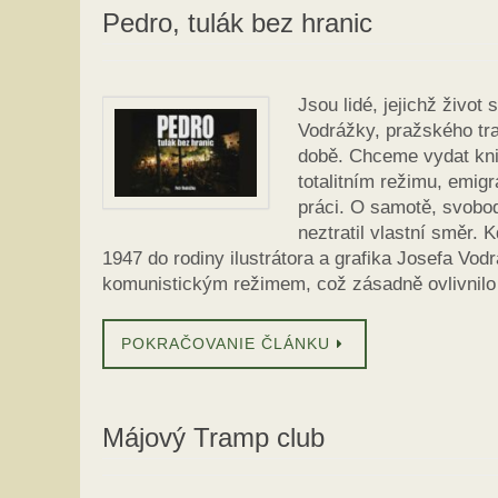
Pedro, tulák bez hranic
Jsou lidé, jejichž život
Vodrážky, pražského tra
době. Chceme vydat knih
totalitním režimu, emigr
práci. O samotě, svobodě
neztratil vlastní směr. 
1947 do rodiny ilustrátora a grafika Josefa Vod
komunistickým režimem, což zásadně ovlivnilo
POKRAČOVANIE ČLÁNKU
Májový Tramp club