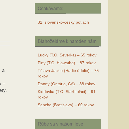
Očakávame:
32. slovensko-český potlach
Blahoželáme k narodeninám
Lucky (T.O. Severka) – 65 rokov
Piny (T.O. Hiawatha) – 87 rokov
, a
Túlavá Jackie (Hadie údolie) – 75
rokov
a –
Danny (Ontário, CA) – 88 rokov
ety,
Kiddovka (T.O. Starí tuláci) – 91
rokov
Sancho (Bratislava) – 60 rokov
Rúbe sa v našom lese