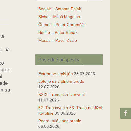
Bodlák – Antonín Polák
Blcha – Miloš Magdina
Čemer – Peter Chromčák
Benito – Peter Banák
té
Mesác – Pavol Zvalo
u, na
Posledné príspevky:
ko
iatok
Extrémne teplý jún
23.07.2026
ní
Leto je už v plnom prúde
bede
12.07.2026
om sa
XXIX. Trampská tvorivosť
11.07.2026
52. Trapsavec a 33. Trasa na Jižní
Karolině
09.06.2026
Pedro, tulák bez hranic
06.06.2026