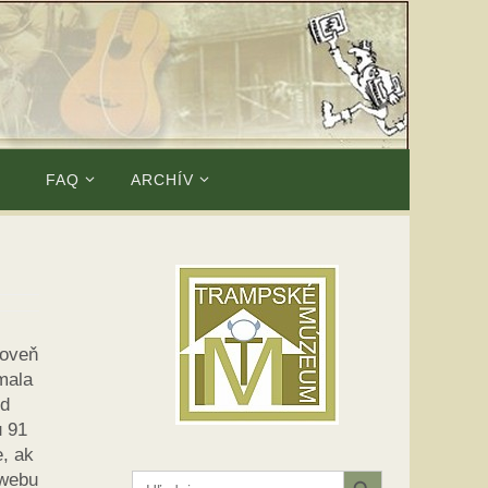
E
FAQ
ARCHÍV
roveň
mala
od
u 91
, ak
Search Button
Search
 webu