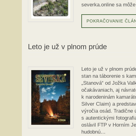
severka.online sa môže
POKRAČOVANIE ČLÁ
Leto je už v plnom prúde
Leto je už v plnom prúd
stan na táborenie s ka
„Stanová“ od Jožka Valk
očakávaniach, aj návra
k narodeninám kamarát
Silver Claim) a predsta
výročia osád. Tradične 
s autentickými fotograf
oslávil FTP v Horním J
hudobnú…