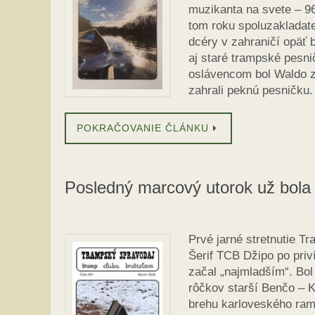
muzikanta na svete – 96
tom roku spoluzakladat
dcéry v zahraničí opäť 
aj staré trampské pesn
oslávencom bol Waldo z
zahrali peknú pesničku.
POKRAČOVANIE ČLÁNKU
Posledný marcový utorok už bola 
Prvé jarné stretnutie T
Šerif TCB Džipo po priv
začal „najmladším“. Bol 
rôčkov starší Benčo – K
brehu karloveského ram