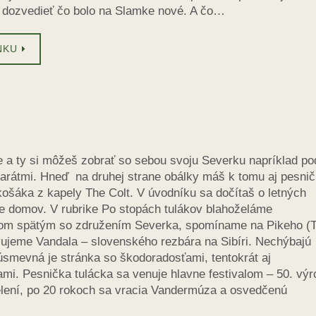
 dozvedieť čo bolo na Slamke nové. A čo…
NKU
e a ty si môžeš zobrať so sebou svoju Severku napríklad po
marátmi. Hneď na druhej strane obálky máš k tomu aj pesni
ošáka z kapely The Colt. V úvodníku sa dočítaš o letných
te domov. V rubrike Po stopách tulákov blahoželáme
om spätým so združením Severka, spomíname na Pikeho (T
vujeme Vandala – slovenského rezbára na Sibíri. Nechýbajú
úsmevná je stránka so škodoradosťami, tentokrát aj
iami. Pesnička tulácka sa venuje hlavne festivalom – 50. výr
elení, po 20 rokoch sa vracia Vandermúza a osvedčenú