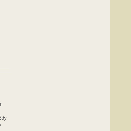
ti
vždy
a