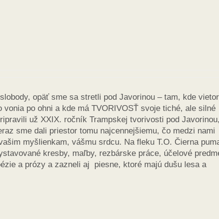
a slobody, opäť sme sa stretli pod Javorinou – tam, kde vietor
o vonia po ohni a kde má TVORIVOSŤ svoje tiché, ale silné
ipravili už XXIX. ročník Trampskej tvorivosti pod Javorinou
 teraz sme dali priestor tomu najcennejšiemu, čo medzi nami
 vašim myšlienkam, vášmu srdcu. Na fleku T.O. Čierna pum
vystavované kresby, maľby, rezbárske práce, účelové predm
oézie a prózy a zazneli aj piesne, ktoré majú dušu lesa a