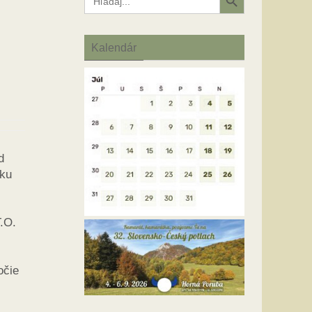
for:
Kalendár
d
čku
.O.
očie