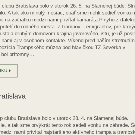
 clubu Bratislava bolo v utorok 26. 5. na Slamenej búde. Sl
alo. A tak ako minulý mesiac, opäť sme mohli sedieť vonku 
o na začiatku medzi nami privítal kamaráta Pinyho z ďaleke
 priletí do rodného mesta. Z trampov – emigrantov, pre ktorý
 stala druhým domovom krajina javorového listu, je už posl
s nami aj v osobnom kontakte. Víkend pred naším stretnutím
pozícia Trampského múzea pod hlavičkou TZ Severka v
í bol prítomný…
NKU
ratislava
mp clubu Bratislava bolo v utorok 28. 4. na Slamenej búde.
ie, a tak sme prvýkrát tento rok sedeli vonku na záhrade. Še
edzi nami privítal najstaršieho aktívneho trampa a tramps