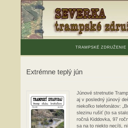
Skip
to
content
Skip
to
TRAMPSKÉ ZDRUŽENIE
content
Extrémne teplý jún
Júnové stretnutie Tramp
aj v posledný júnový d
niekoľko telefonátov: „
slezinu rušiť (to sa sta
ročná Kiddovka, 97 roč
sa na to niekto necíti, 