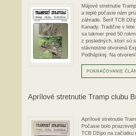
Májové stretnutie Tramp
a teplé počasie nám pri
záhrade. Šerif TCB Džip
Kanady. Tradične v lete
sa takmer pred 50 rokmi
z posledných, ktorí sú 
slávnostne otvorená Ex
Podhájskej. Na otvoren
POKRAČOVANIE ČLÁ
Aprílové stretnutie Tramp clubu B
Aprílové stretnutie Tra
Počasie bolo priaznivejš
TCB Džipo na začiatku m