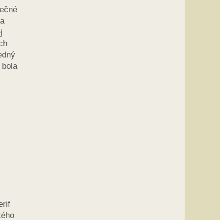
nečné
na
j
ch
edný
 bola
rif
kého