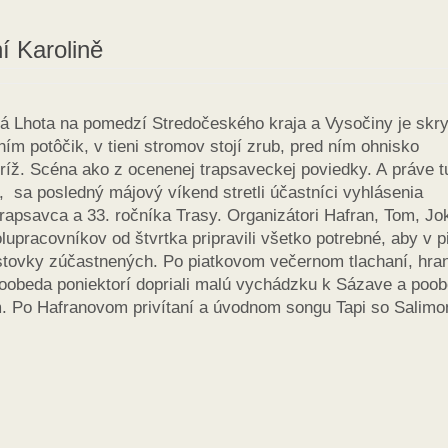
í Karolině
á Lhota na pomedzí Stredočeského kraja a Vysočiny je skry
ím potôčik, v tieni stromov stojí zrub, pred ním ohnisko
kríž. Scéna ako z ocenenej trapsaveckej poviedky. A práve t
a, sa posledný májový víkend stretli účastníci vyhlásenia
rapsavca a 33. ročníka Trasy. Organizátori Hafran, Tom, Jo
lupracovníkov od štvrtka pripravili všetko potrebné, aby v p
o stovky zúčastnených. Po piatkovom večernom tlachaní, hra
doobeda poniektorí dopriali malú vychádzku k Sázave a poo
. Po Hafranovom privítaní a úvodnom songu Tapi so Salim