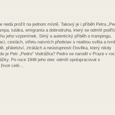
 se nedá prožít na jednom místě. Takový je i příběh Petra „Pe
mpa, tuláka, emigranta a dobrodruha, který se odmítl podříd
u jeho vzpomínek. Silný a autentický příběh o trampingu,
aci, cestách, střetu naivních představ s realitou světa a tvr
, přátelství, ztrátách a neústupnosti člověka, který nikdy
Kdo je Petr „Pedro“ Vodrážka? Pedro se narodil v Praze v ro
rážky. Po roce 1948 jeho otec odmítl spolupracovat s
 život celé…