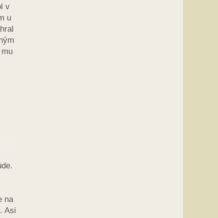
l v
m u
hral
mným
i mu
úde.
e na
. Asi