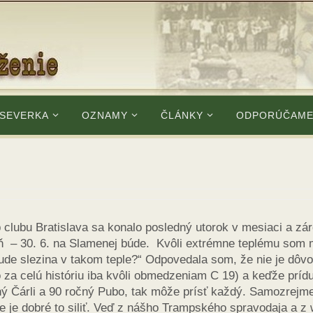
 SEVERKA
OZNAMY
ČLÁNKY
ODPORÚČAM
 clubu Bratislava sa konalo posledný utorok v mesiaci a zá
eň – 30. 6. na Slamenej búde. Kvôli extrémne teplému som 
Bude slezina v takom teple?“ Odpovedala som, že nie je dôv
lo za celú históriu iba kvôli obmedzeniam C 19) a keďže príd
ný Čárli a 90 ročný Pubo, tak môže prísť každý. Samozrejme
nie je dobré to siliť. Veď z nášho Trampského spravodaja a z