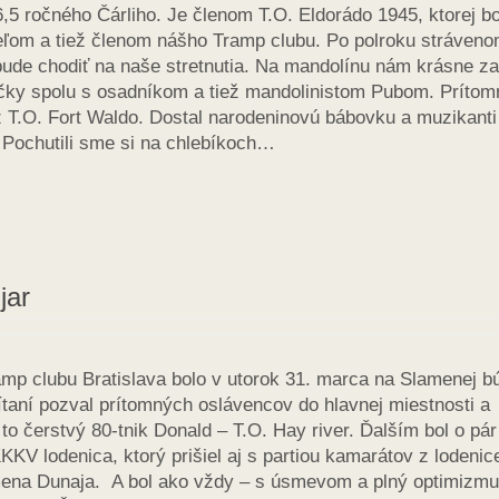
,5 ročného Čárliho. Je členom T.O. Eldorádo 1945, ktorej bo
eľom a tiež členom nášho Tramp clubu. Po polroku stráveno
bude chodiť na naše stretnutia. Na mandolínu nám krásne za
ičky spolu s osadníkom a tiež mandolinistom Pubom. Príto
 T.O. Fort Waldo. Dostal narodeninovú bábovku a muzikant
 Pochutili sme si na chlebíkoch…
jar
ramp clubu Bratislava bolo v utorok 31. marca na Slamenej b
ítaní pozval prítomných oslávencov do hlavnej miestnosti a
to čerstvý 80-tnik Donald – T.O. Hay river. Ďalším bol o pár
KKV lodenica, ktorý prišiel aj s partiou kamarátov z lodenic
ena Dunaja. A bol ako vždy – s úsmevom a plný optimizmu