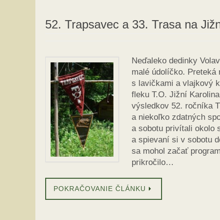
52. Trapsavec a 33. Trasa na Jižn
Neďaleko dedinky Volav
malé údolíčko. Preteká n
s lavičkami a vlajkový 
fleku T.O. Jižní Karolin
výsledkov 52. ročníka T
a niekoľko zdatných spo
a sobotu privítali okol
a spievaní si v sobotu 
sa mohol začať program
prikročilo…
POKRAČOVANIE ČLÁNKU