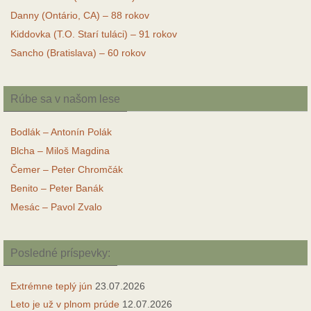
Danny (Ontário, CA) – 88 rokov
Kiddovka (T.O. Starí tuláci) – 91 rokov
Sancho (Bratislava) – 60 rokov
Rúbe sa v našom lese
Bodlák – Antonín Polák
Blcha – Miloš Magdina
Čemer – Peter Chromčák
Benito – Peter Banák
Mesác – Pavol Zvalo
Posledné príspevky:
Extrémne teplý jún
23.07.2026
Leto je už v plnom prúde
12.07.2026