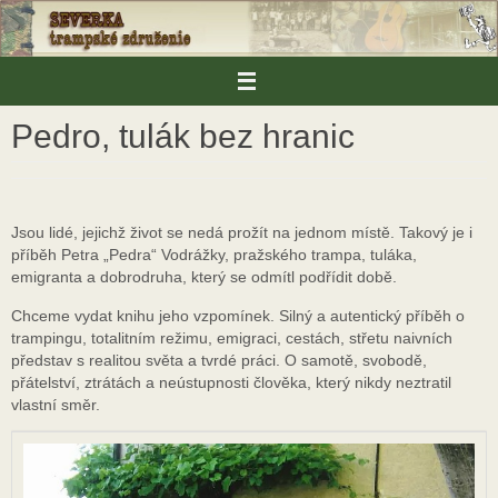
Skip
to
content
Pedro, tulák bez hranic
Jsou lidé, jejichž život se nedá prožít na jednom místě. Takový je i
příběh Petra „Pedra“ Vodrážky, pražského trampa, tuláka,
emigranta a dobrodruha, který se odmítl podřídit době.
Chceme vydat knihu jeho vzpomínek. Silný a autentický příběh o
trampingu, totalitním režimu, emigraci, cestách, střetu naivních
představ s realitou světa a tvrdé práci. O samotě, svobodě,
přátelství, ztrátách a neústupnosti člověka, který nikdy neztratil
vlastní směr.