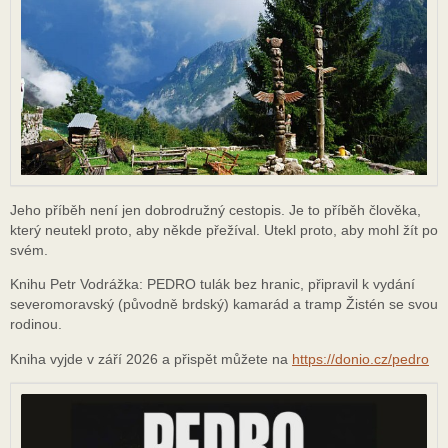
Jeho příběh není jen dobrodružný cestopis. Je to příběh člověka,
který neutekl proto, aby někde přežíval. Utekl proto, aby mohl žít po
svém.
Knihu Petr Vodrážka: PEDRO tulák bez hranic, připravil k vydání
severomoravský (původně brdský) kamarád a tramp Žistén se svou
rodinou.
Kniha vyjde v září 2026 a přispět můžete na
https://donio.cz/pedro