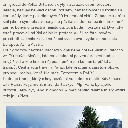
emigroval do Velké Británie, ukrytý v zavazadlovém prostoru
letadla, bez jediné věci osobní potřeby, bez rozloučení s rodinou a
kamarády, které pak dlouhých 20 let nemohl vidět. Západ, o kterém
snil jako o symbolu svobody, ho přivítal studenou realitou neznámé
země, bojem o přežití a nejistotou, zda bude moci zůstat. Dva roky
tvrdě pracoval, střídal dělnické profese a učil se žít v novém
prostředí. Jakmile získal možnost vycestovat, vydal se na cestu
Evropou, Asií a Austrálií.
Druhý domov nakonec nachází v opuštěné horské vesnici Patocco
ve Friulských Alpách, kde mezi ruinami po zemětřesení buduje
nový život a kde kolem něj postupně roste komunita přátel a
trampů. Část života tráví i v Paříži, kde pracuje a zajišťuje obživu
pro svou rodinu, která žije mezi Patoccem a Paříží.
Pedro je tramp, který nikdy nezůstal na jednom místě. Když musel,
žil v Paříži, když mohl, mizel do italských Alp. Paříž byla jeho
nutností. Alpy byly jeho svobodou. A mezi těmito dvěma místy vznikl
celý jeho život.