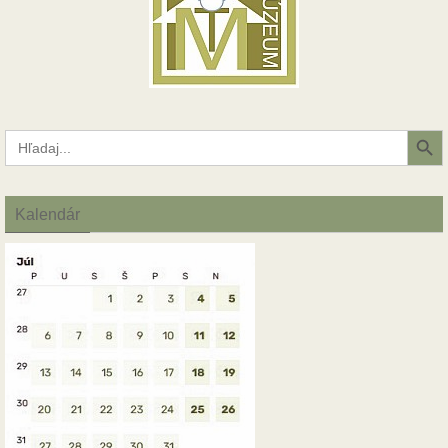
Search Button
Search
for:
Kalendár