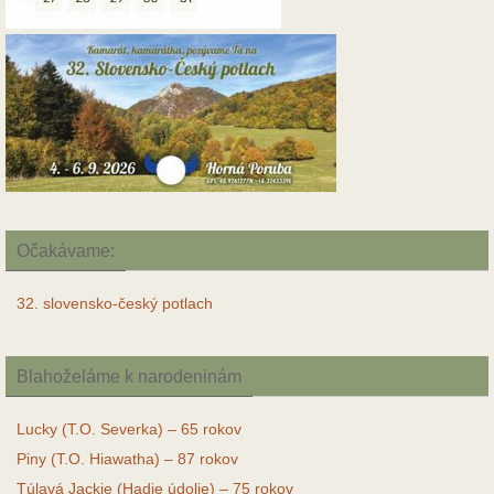
Očakávame:
32. slovensko-český potlach
Blahoželáme k narodeninám
Lucky (T.O. Severka) – 65 rokov
Piny (T.O. Hiawatha) – 87 rokov
Túlavá Jackie (Hadie údolie) – 75 rokov