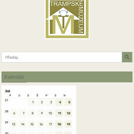
Search Button
Search
for:
Kalendár