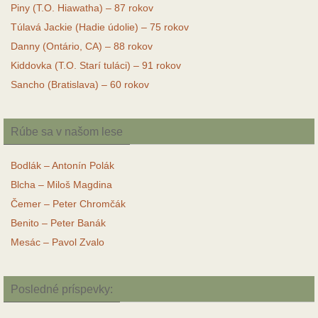
Piny (T.O. Hiawatha) – 87 rokov
Túlavá Jackie (Hadie údolie) – 75 rokov
Danny (Ontário, CA) – 88 rokov
Kiddovka (T.O. Starí tuláci) – 91 rokov
Sancho (Bratislava) – 60 rokov
Rúbe sa v našom lese
Bodlák – Antonín Polák
Blcha – Miloš Magdina
Čemer – Peter Chromčák
Benito – Peter Banák
Mesác – Pavol Zvalo
Posledné príspevky: