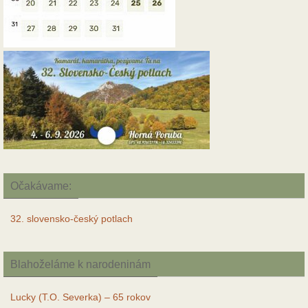
Očakávame:
32. slovensko-český potlach
Blahoželáme k narodeninám
Lucky (T.O. Severka) – 65 rokov