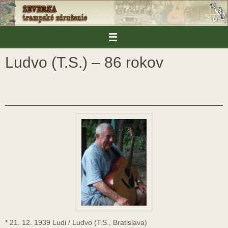
Skip
to
content
Ludvo (T.S.) – 86 rokov
* 21. 12. 1939 Ludi / Ludvo (T.S., Bratislava)