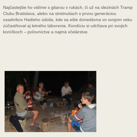
Najčastejšie ho vidíme s gitarou v rukách, či už na slezinách Tramp
Clubu Bratislava, alebo na stretnutiach s prvou generáciou
osadníkov Hadieho údolia, kde sa ešte donedávna vo svojom veku
zúčastňoval aj letného táborenia. Kondíciu si udržiava pri svojich
koníčkoch – poľovníctve a najmä včelárstve.