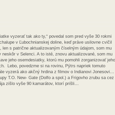
atke vyzerať tak ako ty,“ povedal som pred vyše 30 rokmi
chalupe v Ľubochnianskej doline, keď práve usilovne cvičil
, len s patrične aktualizovaným číselným údajom, som mu
 neskôr v Selenci. A to isté, znovu aktualizované, som mu
lave jeho osemdesiatky, ktorú mu pomohli zorganizovať jeh
ch. Lebo, povedzme si na rovinu, Pýtrs napriek tomuto
ále vyzerá ako akčný hrdina z filmov o Indianovi Jonesovi…
lupy T.O. New- Gate (Dolfo a spol.) a Frigovho zrubu sa cez
ja zišlo vyše 90 kamarátov, ktorí prišli…