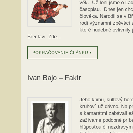
věk. Už loni jsme o Laď
časopisu. Dnes jen ch
člověka. Narodil se v B
rodí významní zpěváci a
které hudebně ovlivnily 
Břeclavi. Zde…
POKRAČOVANIE ČLÁNKU
Ivan Bajo – Fakír
Jeho knihu, kultový hor
kruhov´ už dávno. Na p
s kamarátmi zabávali eš
zažívame podobné príbeh
hlúposťou či nezdravým