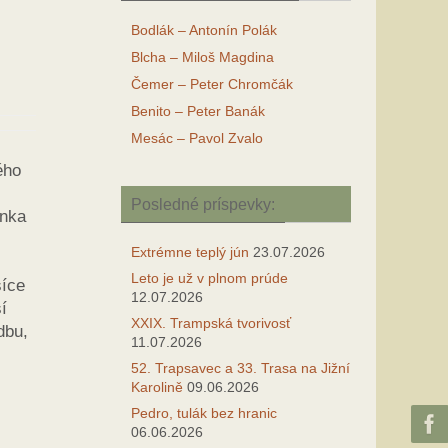
Bodlák – Antonín Polák
Blcha – Miloš Magdina
Čemer – Peter Chromčák
Benito – Peter Banák
Mesác – Pavol Zvalo
ého
Posledné príspevky:
enka
Extrémne teplý jún
23.07.2026
Leto je už v plnom prúde
síce
12.07.2026
í
XXIX. Trampská tvorivosť
dbu,
11.07.2026
52. Trapsavec a 33. Trasa na Jižní
Karolině
09.06.2026
Pedro, tulák bez hranic
06.06.2026