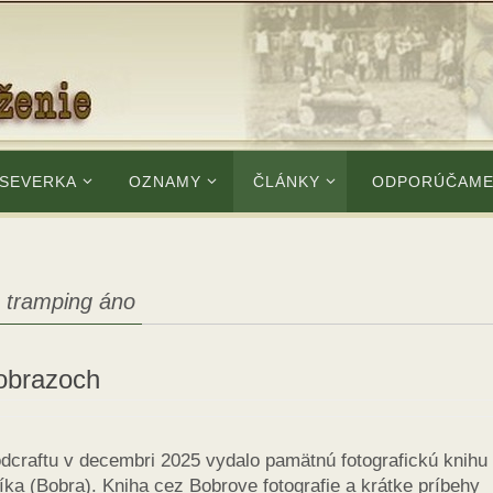
 SEVERKA
OZNAMY
ČLÁNKY
ODPORÚČAM
 tramping áno
 obrazoch
craftu v decembri 2025 vydalo pamätnú fotografickú knihu
a (Bobra). Kniha cez Bobrove fotografie a krátke príbehy