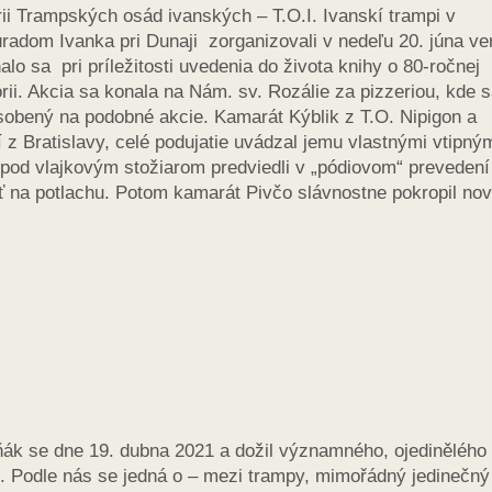
órii Trampských osád ivanských – T.O.I. Ivanskí trampi v
adom Ivanka pri Dunaji zorganizovali v nedeľu 20. júna ve
lo sa pri príležitosti uvedenia do života knihy o 80-ročnej
rii. Akcia sa konala na Nám. sv. Rozálie za pizzeriou, kde 
sobený na podobné akcie. Kamarát Kýblik z T.O. Nipigon a
 z Bratislavy, celé podujatie uvádzal jemu vlastnými vtipný
i pod vlajkovým stožiarom predviedli v „pódiovom“ prevedení
iť na potlachu. Potom kamarát Pivčo slávnostne pokropil no
ák se dne 19. dubna 2021 a dožil významného, ojedinělého
et. Podle nás se jedná o – mezi trampy, mimořádný jedinečný