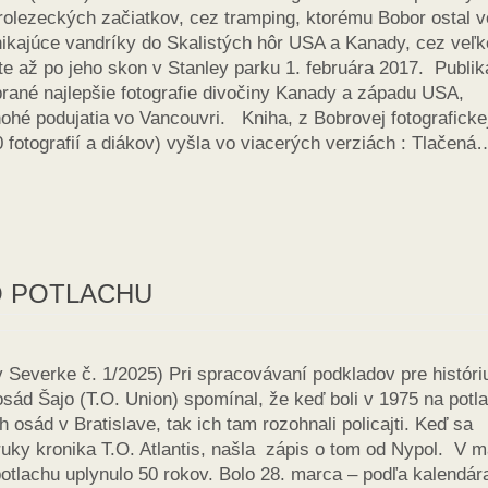
rolezeckých začiatkov, cez tramping, ktorému Bobor ostal v
ynikajúce vandríky do Skalistých hôr USA a Kanady, cez veľk
e až po jeho skon v Stanley parku 1. februára 2017. Publik
brané najlepšie fotografie divočiny Kanady a západu USA,
nohé podujatia vo Vancouvri. Kniha, z Bobrovej fotograficke
0 fotografií a diákov) vyšla vo viacerých verziách : Tlačená
O POTLACHU
v Severke č. 1/2025) Pri spracovávaní podkladov pre históri
ád Šajo (T.O. Union) spomínal, že keď boli v 1975 na potl
osád v Bratislave, tak ich tam rozohnali policajti. Keď sa
ky kronika T.O. Atlantis, našla zápis o tom od Nypol. V m
otlachu uplynulo 50 rokov. Bolo 28. marca – podľa kalendár