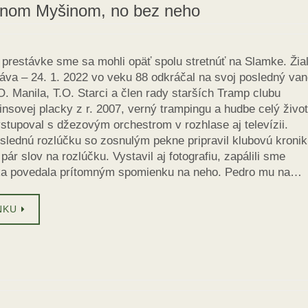
anom Myšinom, no bez neho
prestávke sme sa mohli opäť spolu stretnúť na Slamke. Žiaľ
áva – 24. 1. 2022 vo veku 88 odkráčal na svoj posledný van
 Manila, T.O. Starci a člen rady starších Tramp clubu
insovej placky z r. 2007, verný trampingu a hudbe celý život
stupoval s džezovým orchestrom v rozhlase aj televízii.
slednú rozlúčku so zosnulým pekne pripravil klubovú kronik
pár slov na rozlúčku. Vystavil aj fotografiu, zapálili sme
a povedala prítomným spomienku na neho. Pedro mu na…
NKU