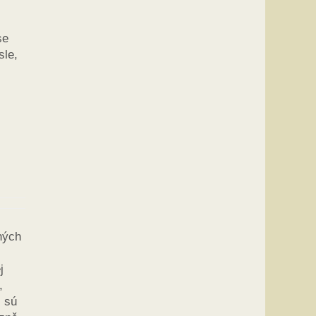
se
sle,
ných
j
,
 sú