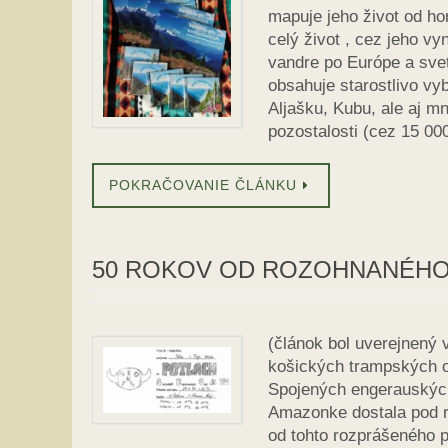
mapuje jeho život od ho
celý život , cez jeho v
vandre po Európe a svet
obsahuje starostlivo vy
Aljašku, Kubu, ale aj m
pozostalosti (cez 15 00
POKRAČOVANIE ČLÁNKU
50 ROKOV OD ROZOHNANÉH
(článok bol uverejnený 
košických trampských os
Spojených engerauských 
Amazonke dostala pod ru
od tohto rozprášeného p