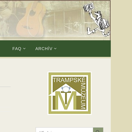
E
FAQ
ARCHÍV
Search Button
Search