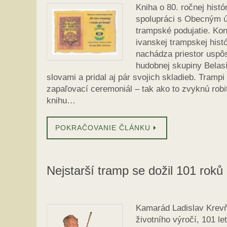
Kniha o 80. ročnej hist
spolupráci s Obecným úr
trampské podujatie. Kona
ivanskej trampskej histó
nachádza priestor uspô
hudobnej skupiny Belasí
slovami a pridal aj pár svojich skladieb. Tramp
zapaľovací ceremoniál – tak ako to zvyknú rob
knihu…
POKRAČOVANIE ČLÁNKU
Nejstarší tramp se dožil 101 roků
Kamarád Ladislav Krevň
životního výročí, 101 l