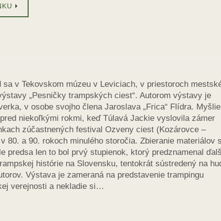
NKU
 sa v Tekovskom múzeu v Leviciach, v priestoroch mestsk
výstavy „Pesničky trampských ciest“. Autorom výstavy je
rka, v osobe svojho člena Jaroslava „Frica“ Flídra. Myšli
 pred niekoľkými rokmi, keď Túlavá Jackie vyslovila zámer
nkach zúčastnených festival Ozveny ciest (Kozárovce –
 v 80. a 90. rokoch minulého storočia. Zbieranie materiálov 
e predsa len to bol prvý stupienok, ktorý predznamenal ďalš
rampskej histórie na Slovensku, tentokrát sústredený na hu
 autorov. Výstava je zameraná na predstavenie trampingu
kej verejnosti a nekladie si…