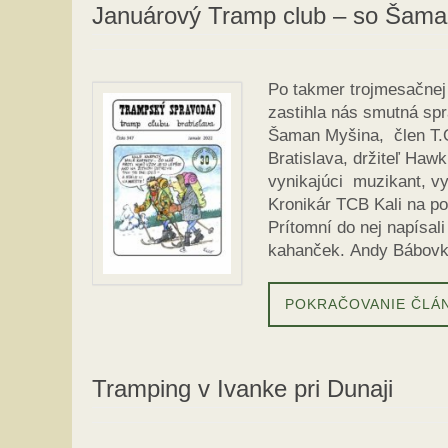
Januárový Tramp club – so Šam
Po takmer trojmesačnej 
zastihla nás smutná spr
Šaman Myšina, člen T.O.
Bratislava, držiteľ Hawk
vynikajúci muzikant, vy
Kronikár TCB Kali na po
Prítomní do nej napísali 
kahanček. Andy Bábovk
POKRAČOVANIE ČLÁ
Tramping v Ivanke pri Dunaji