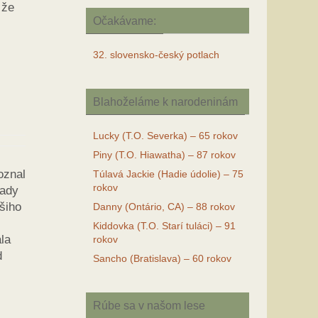
 že
Očakávame:
32. slovensko-český potlach
Blahoželáme k narodeninám
Lucky (T.O. Severka) – 65 rokov
Piny (T.O. Hiawatha) – 87 rokov
oznal
Túlavá Jackie (Hadie údolie) – 75
rokov
sady
šiho
Danny (Ontário, CA) – 88 rokov
Kiddovka (T.O. Starí tuláci) – 91
la
rokov
d
Sancho (Bratislava) – 60 rokov
Rúbe sa v našom lese