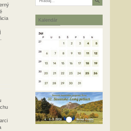
for:
erný
é
ácia
Kalendár
j
…
u
achu
arci
a