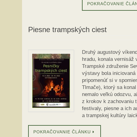
POKRAČOVANIE ČLÁ
Piesne trampských ciest
Druhý augustový víkend
hradu, konala vernisáž 
Trampské združenie Seve
výstavy bola iniciovaná
pripomenúť si v spomie
Tlmače), ktorý sa konal
nemalo veľkú odozvu, al
z krokov k zachovaniu t
festivaly, piesne a ich
a trampskej kultúry laic
POKRAČOVANIE ČLÁNKU