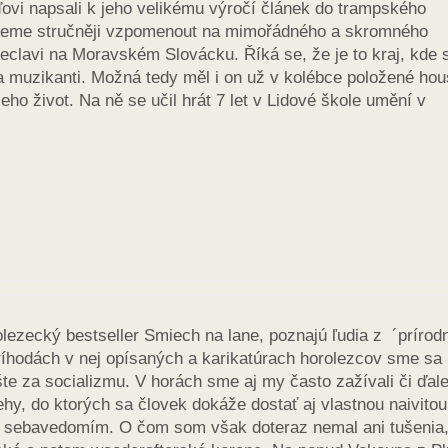
ovi napsali k jeho velikému výročí článek do trampského
ceme stručněji vzpomenout na mimořádného a skromného
řeclavi na Moravském Slovácku. Říká se, že je to kraj, kde 
 muzikanti. Možná tedy měl i on už v kolébce položené hou
jeho život. Na ně se učil hrát 7 let v Lidové škole umění v
olezecký bestseller Smiech na lane, poznajú ľudia z ´prírod
ríhodách v nej opísaných a karikatúrach horolezcov sme sa
te za socializmu. V horách sme aj my často zažívali či ďale
y, do ktorých sa človek dokáže dostať aj vlastnou naivitou
 sebavedomím. O čom som však doteraz nemal ani tušenia,