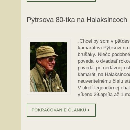
Pýtrsova 80-tka na Halaksincoch
„Chcel by som v päťdesi
kamarátovi Pýtrsovi na 
brušáky. Niečo podobné
povedal o dvadsať rokov
povedal pri nedávnej os
kamaráti na Halaksinco
neuveriteľnému číslu st
V okolí legendárnej cha
víkend 29.apríla až 1.má
POKRAČOVANIE ČLÁNKU