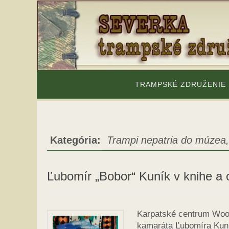
Skip
to
content
Skip
to
TRAMPSKÉ ZDRUŽENIE
content
Kategória:
Trampi nepatria do múzea,
Ľubomír „Bobor“ Kuník v knihe a
Karpatské centrum Wood
kamaráta Ľubomíra Kuník