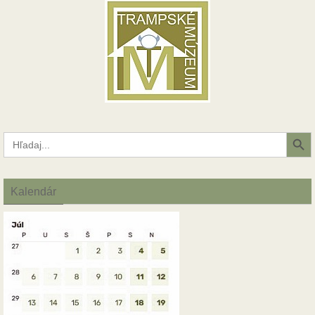
Search Button
Search
for:
Kalendár