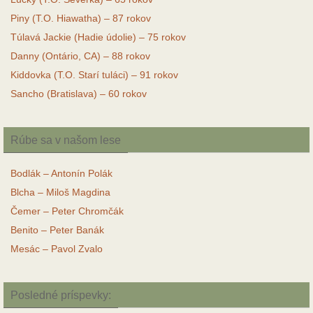
Piny (T.O. Hiawatha) – 87 rokov
Túlavá Jackie (Hadie údolie) – 75 rokov
Danny (Ontário, CA) – 88 rokov
Kiddovka (T.O. Starí tuláci) – 91 rokov
Sancho (Bratislava) – 60 rokov
Rúbe sa v našom lese
Bodlák – Antonín Polák
Blcha – Miloš Magdina
Čemer – Peter Chromčák
Benito – Peter Banák
Mesác – Pavol Zvalo
Posledné príspevky: