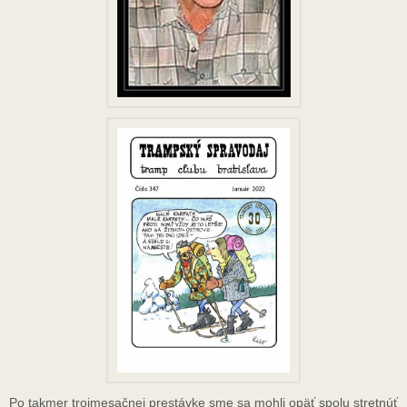
Po takmer trojmesačnej prestávke sme sa mohli opäť spolu stretnúť