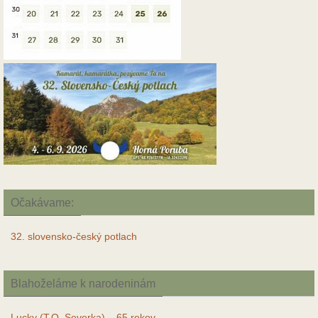
Očakávame:
32. slovensko-český potlach
Blahoželáme k narodeninám
Lucky (T.O. Severka) – 65 rokov