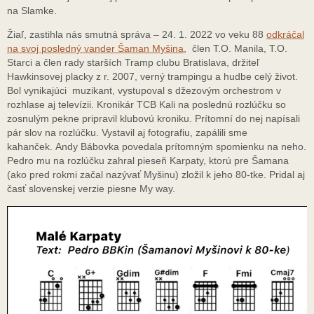
na Slamke.
Žiaľ, zastihla nás smutná správa – 24. 1. 2022 vo veku 88
odkráčal
na svoj posledný vander Šaman Myšina
, člen T.O. Manila, T.O.
Starci a člen rady starších Tramp clubu Bratislava, držiteľ
Hawkinsovej placky z r. 2007, verný trampingu a hudbe celý život.
Bol vynikajúci muzikant, vystupoval s džezovým orchestrom v
rozhlase aj televízii. Kronikár TCB Kali na poslednú rozlúčku so
zosnulým pekne pripravil klubovú kroniku. Prítomní do nej napísali
pár slov na rozlúčku. Vystavil aj fotografiu, zapálili sme
kahanček. Andy Bábovka povedala prítomným spomienku na neho.
Pedro mu na rozlúčku zahral pieseň Karpaty, ktorú pre Šamana
(ako pred rokmi začal nazývať Myšinu) zložil k jeho 80-tke. Pridal aj
časť slovenskej verzie piesne My way.