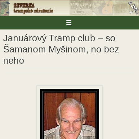
Skip
to
content
Januárový Tramp club – so
Šamanom Myšinom, no bez
neho