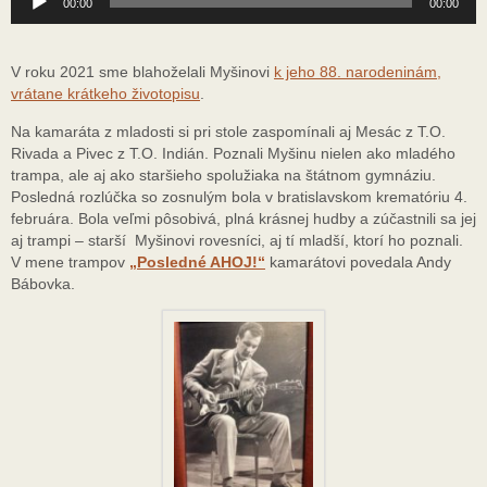
00:00
00:00
prehrávač
V roku 2021 sme blahoželali Myšinovi
k jeho 88. narodeninám,
vrátane krátkeho životopisu
.
Na kamaráta z mladosti si pri stole zaspomínali aj Mesác z T.O.
Rivada a Pivec z T.O. Indián. Poznali Myšinu nielen ako mladého
trampa, ale aj ako staršieho spolužiaka na štátnom gymnáziu.
Posledná rozlúčka so zosnulým bola v bratislavskom krematóriu 4.
februára. Bola veľmi pôsobivá, plná krásnej hudby a zúčastnili sa jej
aj trampi – starší Myšinovi rovesníci, aj tí mladší, ktorí ho poznali.
V mene trampov
„Posledné AHOJ!“
kamarátovi povedala Andy
Bábovka.