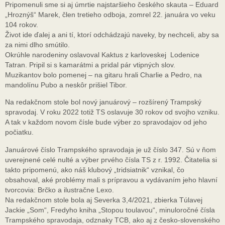
Pripomenuli sme si aj úmrtie najstaršieho českého skauta – Eduard
„Hroznýš“ Marek, člen tretieho odboja, zomrel 22. januára vo veku
104 rokov.
Život ide ďalej a ani tí, ktorí odchádzajú naveky, by nechceli, aby sa
za nimi dlho smútilo.
Okrúhle narodeniny oslavoval Kaktus z karloveskej Lodenice
Tatran. Pripil si s kamarátmi a pridal pár vtipných slov.
Muzikantov bolo pomenej – na gitaru hrali Charlie a Pedro, na
mandolínu Pubo a neskôr prišiel Tibor.
Na redakčnom stole bol nový januárový – rozšírený Trampský
spravodaj. V roku 2022 totiž TS oslavuje 30 rokov od svojho vzniku.
A tak v každom novom čísle bude výber zo spravodajov od jeho
počiatku.
Januárové číslo Trampského spravodaja je už číslo 347. Sú v ňom
uverejnené celé nulté a výber prvého čísla TS z r. 1992. Čitatelia si
takto pripomenú, ako náš klubový „tridsiatnik“ vznikal, čo
obsahoval, aké problémy mali s prípravou a vydávaním jeho hlavní
tvorcovia: Brčko a ilustračne Lexo.
Na redakčnom stole bola aj Severka 3,4/2021, zbierka Túlavej
Jackie „Som“, Fredyho kniha „Stopou toulavou“, minuloročné čísla
Trampského spravodaja, odznaky TCB, ako aj z česko-slovenského