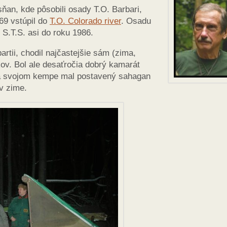
ňan, kde pôsobili osady T.O. Barbari,
69 vstúpil do
T.O. Colorado river
. Osadu
S.T.S. asi do roku 1986.
artii, chodil najčastejšie sám (zima,
ekov. Bol ale desaťročia dobrý kamarát
Na svojom kempe mal postavený sahagan
v zime.