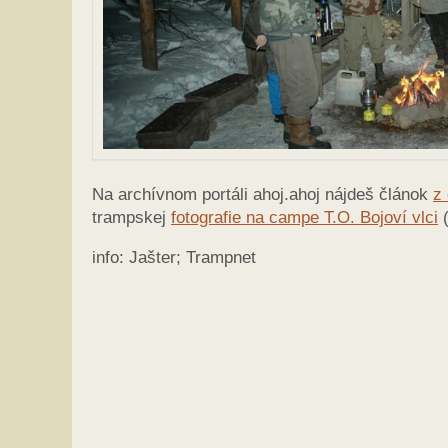
Na archívnom portáli ahoj.ahoj nájdeš článok
z
trampskej
fotografie na campe T.O. Bojoví vlci
(
info: Jašter; Trampnet