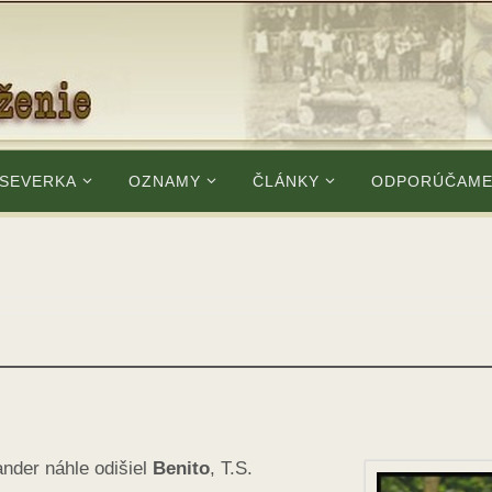
 SEVERKA
OZNAMY
ČLÁNKY
ODPORÚČAM
nder náhle odišiel
Benito
, T.S.