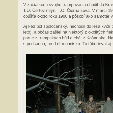
V začiatkoch svojho trampovania chodil do Kras
T.O. Čertov mlyn, T.O. Čierna sova. V marci 19
opúšťa okolo roku 1980 a pôsobí ako samotár v 
Aj keď bol spoločenský, nechodil do lesa kvôli p
leto), a občas zašiel na niektorý z okolitých fl
partie z trampských búd a chát z Košariska. 
s podsadou, pred ním ohnisko. Tu táborieval aj 