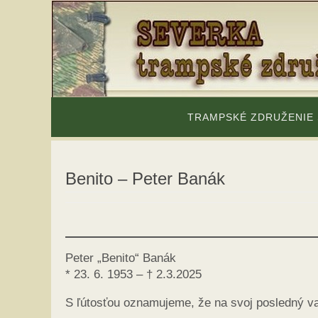
Skip
to
content
Skip
to
TRAMPSKÉ ZDRUŽENIE
content
Benito – Peter Banák
Peter „Benito“ Banák
* 23. 6. 1953 – † 2.3.2025
S ľútosťou oznamujeme, že na svoj posledný va