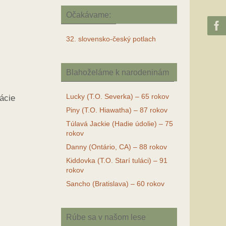
Očakávame:
32. slovensko-český potlach
Blahoželáme k narodeninám
Lucky (T.O. Severka) – 65 rokov
ácie
Piny (T.O. Hiawatha) – 87 rokov
Túlavá Jackie (Hadie údolie) – 75
rokov
Danny (Ontário, CA) – 88 rokov
Kiddovka (T.O. Starí tuláci) – 91
rokov
Sancho (Bratislava) – 60 rokov
Rúbe sa v našom lese