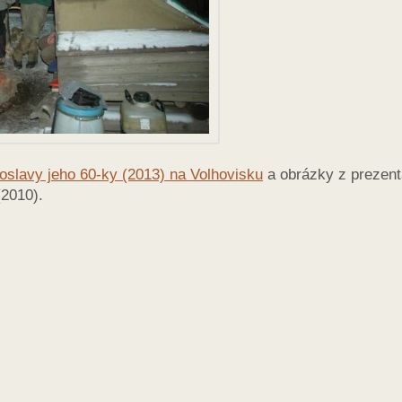
 oslavy jeho 60-ky (2013) na Volhovisku
a obrázky z prezent
2010).