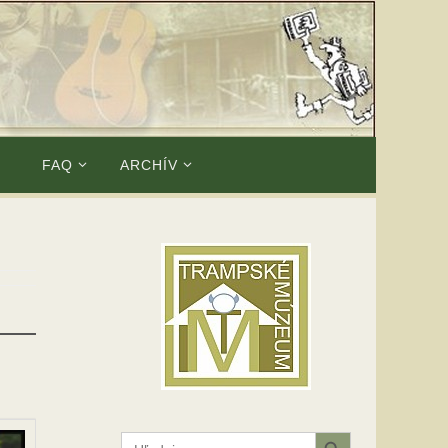
E
FAQ
ARCHÍV
Search Button
Search