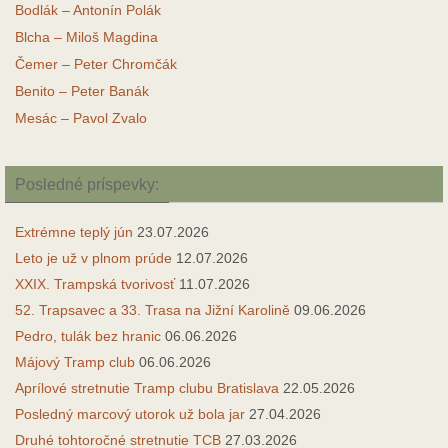
Bodlák – Antonín Polák
Blcha – Miloš Magdina
Čemer – Peter Chromčák
Benito – Peter Banák
Mesác – Pavol Zvalo
Posledné príspevky:
Extrémne teplý jún
23.07.2026
Leto je už v plnom prúde
12.07.2026
XXIX. Trampská tvorivosť
11.07.2026
52. Trapsavec a 33. Trasa na Jižní Karolině
09.06.2026
Pedro, tulák bez hranic
06.06.2026
Májový Tramp club
06.06.2026
Aprílové stretnutie Tramp clubu Bratislava
22.05.2026
Posledný marcový utorok už bola jar
27.04.2026
Druhé tohtoročné stretnutie TCB
27.03.2026