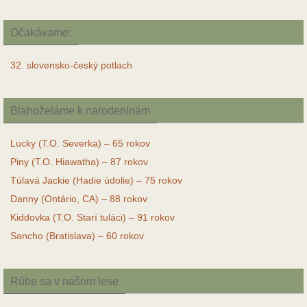
Očakávame:
32. slovensko-český potlach
Blahoželáme k narodeninám
Lucky (T.O. Severka) – 65 rokov
Piny (T.O. Hiawatha) – 87 rokov
Túlavá Jackie (Hadie údolie) – 75 rokov
Danny (Ontário, CA) – 88 rokov
Kiddovka (T.O. Starí tuláci) – 91 rokov
Sancho (Bratislava) – 60 rokov
Rúbe sa v našom lese