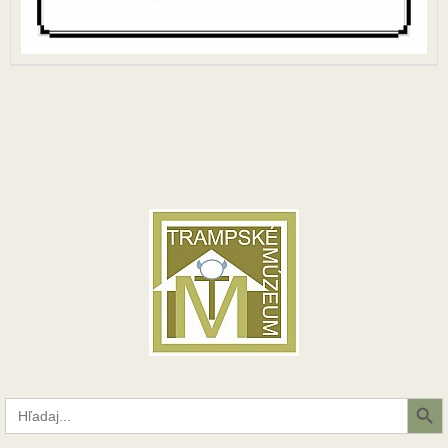
Search Button
Search
for: