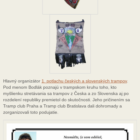
Hlavný organizátor
1. potlachu českých a slovenských trampov
.
Pod menom Bodlák poznajú v trampskom kruhu toho, kto
myšlienku stretávania sa trampov z Česka a zo Slovenska aj po
rozdelení republiky premietol do skutočnosti. Jeho pričinením sa
Tramp club Praha a Tramp club Bratislava dali dohromady a
zorganizovali toto podujatie.