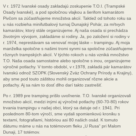
V r. 1972 Ivanské osady zakladajú zoskupenie T.O.I. (Trampské
Osady Ivanské), a pod spoločnou vlajkou a šerifom kamarátom
Pivčom sa zúčastňujeme množstva akcií. Taktiež od tohoto roku sa
u nás rozbieha minifutbalový turnaj Dunajský Pohár, za mŕtvych
kamarátov, ktorý stále organizujeme. Aj naša osada si prechádza
životným vývojom, zakladáme si rodiny. Ja, po založení si rodiny v
r. 1974, neprestávam sa venovať mojej láske – trampingu. Aj moja
manželka spoločne s našimi tromi synmi sa spoločne zúčastňujeme
rôznych trampských akcií. V týchto rokoch u nás vzniká množstvo
T.O. Naša osada samostatne alebo spoločne s inou, organizujeme
výročné potlachy. V tomto období, v r.1978, zakladá pár kamarátov
Ivanskú odnož SZOPK (Slovenský Zväz Ochrany Prírody a Krajiny),
aby sme pod touto záštitou mohli organizovať rôzne akcie a
potlachy. Aj sa nám to dosť dlho darí takto zastrešiť.
Po r. 1989 pre tramping prišlo uvoľnenie. T.O. Ivanské organizovali
množstvo akcií, medzi inými aj výročné potlachy (60-70-80) rokov
trvania trampingu v našej obci, ktorý sa datuje od r. 1941. Pri
poslednom 80-tom výročí, sme vydali spomienkovú kroniku s
textami, fotografiami, históriou asi 80 našich osád. K tomuto
dátumu máme u nás na totémovom fleku „U Rusa“ pri Malom
Dunaji, 17 totémov.