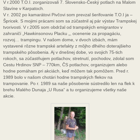
V r.2000 T.O.I. zorganizovali 7. Slovensko-Český potlach na Malom
Slavíne v Karpatoch.
V r. 2002 po kamarátovi Pivčovi som prevzal šerifovanie T.O.I ja –
Špricek. S mojimi prácami som sa zúčastnil aj pár výstav Trampskej
tvorivosti. V r.2005 som obdržal od trampských emigrantov v
zahraničí „Hawkinsonovu Placku „, ocenenie za propagáciu,
rozvoj… trampingu. V našom dome, v dvoch izbách, mám
vystavené rôzne trampské artefakty z môjho dlhého doterajšieho
trampského pôsobenia. Aj v dnešnej dobe, vo svojich 75-tich
rokoch, sa zúčastňujem potlachov, stretnutí, pochodov, zdolal som
Cestu Hrdinov SNP – 770km, ČS potlachov, organizujem alebo
hodne pomáham pri akciách, keď môžem tak pomôžem. Pred r.
1989 bolo v našom chotári hodne trampských flekov na
trampovanie. Po r. 1989 sa naše pôsobenie sústredilo len na flek k
brehu Malého Dunaja „U Rusa“ a tu organizujeme všetky naše
akcie.