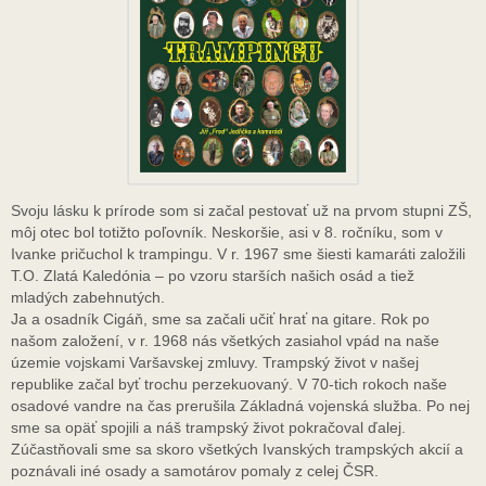
Svoju lásku k prírode som si začal pestovať už na prvom stupni ZŠ,
môj otec bol totižto poľovník. Neskoršie, asi v 8. ročníku, som v
Ivanke pričuchol k trampingu. V r. 1967 sme šiesti kamaráti založili
T.O. Zlatá Kaledónia – po vzoru starších našich osád a tiež
mladých zabehnutých.
Ja a osadník Cigáň, sme sa začali učiť hrať na gitare. Rok po
našom založení, v r. 1968 nás všetkých zasiahol vpád na naše
územie vojskami Varšavskej zmluvy. Trampský život v našej
republike začal byť trochu perzekuovaný. V 70-tich rokoch naše
osadové vandre na čas prerušila Základná vojenská služba. Po nej
sme sa opäť spojili a náš trampský život pokračoval ďalej.
Zúčastňovali sme sa skoro všetkých Ivanských trampských akcií a
poznávali iné osady a samotárov pomaly z celej ČSR.