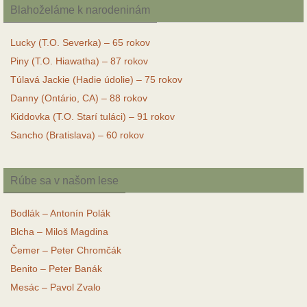
Blahoželáme k narodeninám
Lucky (T.O. Severka) – 65 rokov
Piny (T.O. Hiawatha) – 87 rokov
Túlavá Jackie (Hadie údolie) – 75 rokov
Danny (Ontário, CA) – 88 rokov
Kiddovka (T.O. Starí tuláci) – 91 rokov
Sancho (Bratislava) – 60 rokov
Rúbe sa v našom lese
Bodlák – Antonín Polák
Blcha – Miloš Magdina
Čemer – Peter Chromčák
Benito – Peter Banák
Mesác – Pavol Zvalo