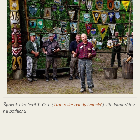
Špricek ako šerif T. O. I. (
Trampské osady ivanské
) víta kamarátov
na potlachu