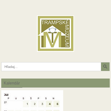
Search Button
Search
for:
Kalendár