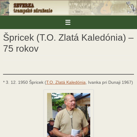
Skip
to
content
Špricek (T.O. Zlatá Kaledónia) –
75 rokov
* 3. 12. 1950 Špricek (
T.O. Zlatá Kaledónia
, Ivanka pri Dunaji 1967)