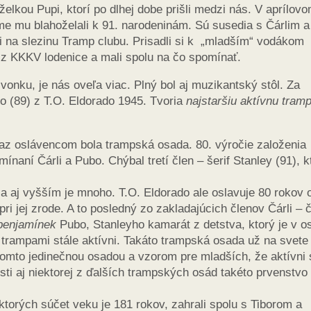
lkou Pupi, ktorí po dlhej dobe prišli medzi nás. V aprílov
 mu blahoželali k 91. narodeninám. Sú susedia s Čárlim a
li na slezinu Tramp clubu. Prisadli si k „mladším“ vodákom
 z KKKV lodenice a mali spolu na čo spomínať.
onku, je nás oveľa viac. Plný bol aj muzikantský stôl. Za
bo (89) z T.O. Eldorado 1945. Tvoria
najstaršiu aktívnu tram
az oslávencom bola trampská osada. 80. výročie založenia
mínaní Čárli a Pubo. Chýbal tretí člen – šerif Stanley (91), 
 aj vyšším je mnoho. T.O. Eldorado ale oslavuje 80 rokov 
pri jej zrode. A to posledný zo zakladajúcich členov Čárli – 
benjamínek
Pubo, Stanleyho kamarát z detstva, ktorý je v o
i trampami stále aktívni. Takáto trampská osada už na svete
 tomto jedinečnou osadou a vzorom pre mladších, že aktívni 
ti aj niektorej z ďalších trampských osád takéto prvenstvo
ktorých súčet veku je 181 rokov, zahrali spolu s Tiborom a