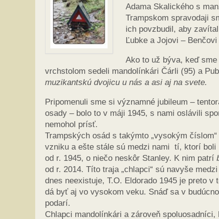
Adama Skalického s manže
Trampskom spravodaji sme
ich povzbudil, aby zavíta
Ľubke a Jojovi – Benčovi
Ako to už býva, keď sme v
vrchstolom sedeli mandolínkári Čárli (95) a Pu
muzikantskú dvojicu u nás a asi aj na svete.
Pripomenuli sme si významné jubileum – tentor
osady – bolo to v máji 1945, s nami oslávili spo
nemohol prísť.
Trampských osád s takýmto „vysokým číslom“ a
vzniku a ešte stále sú medzi nami tí, ktorí boli 
od r. 1945, o niečo neskôr Stanley. K nim patrí
od r. 2014. Títo traja „chlapci“ sú navyše medz
dnes neexistuje, T.O. Eldorado 1945 je preto v
dá byť aj vo vysokom veku. Snáď sa v budúcnos
podarí.
Chlapci mandolínkári a zároveň spoluosadníci, 