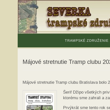
Skip
to
content
Skip
to
TRAMPSKÉ ZDRUŽENIE
content
Májové stretnutie Tramp clubu 20
Májové stretnutie Tramp clubu Bratislava bolo 
Šerif Džipo všetkých pri
ktorému sme zahrali a za
Prvýkrát sme tento rok se