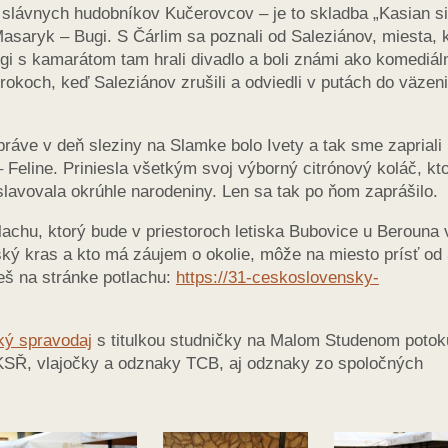
slávnych hudobníkov Kučerovcov – je to skladba „Kasian s
asaryk – Bugi. S Čárlim sa poznali od Saleziánov, miesta, 
gi s kamarátom tam hrali divadlo a boli známi ako komediál
rokoch, keď Saleziánov zrušili a odviedli v putách do väzeni
práve v deň sleziny na Slamke bolo Ivety a tak sme zapriali
 Feline. Priniesla všetkým svoj výborný citrónový koláč, kt
slavovala okrúhle narodeniny. Len sa tak po ňom zaprášilo.
achu, ktorý bude v priestoroch letiska Bubovice u Berouna 
ký kras a kto má záujem o okolie, môže na miesto prísť od 
deš na stránke potlachu:
https://31-ceskoslovensky-
ý spravodaj
s titulkou studničky na Malom Studenom potok
KSŘ, vlajočky a odznaky TCB, aj odznaky zo spoločných