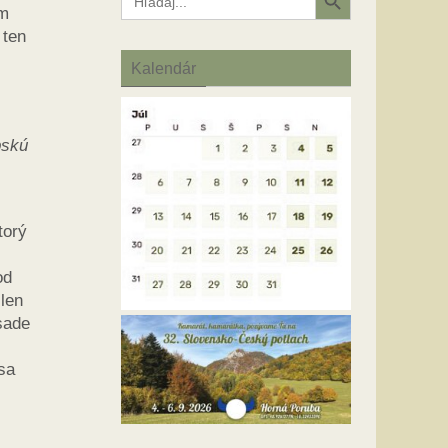
for:
om
 ten
Kalendár
pskú
ktorý
od
člen
sade
sa