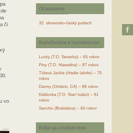
ipa
Očakávame:
kde
na
32. slovensko-český potlach
a či
Blahoželáme k narodeninám
orý
Lucky (T.O. Severka) – 65 rokov
Piny (T.O. Hiawatha) – 87 rokov
v
Túlavá Jackie (Hadie údolie) – 75
30.
rokov
Danny (Ontário, CA) – 88 rokov
Kiddovka (T.O. Starí tuláci) – 91
rokov
u vo
Sancho (Bratislava) – 60 rokov
Rúbe sa v našom lese