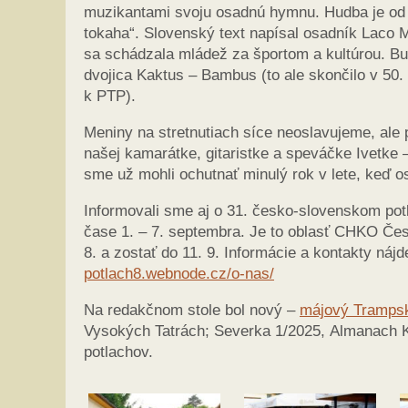
muzikantami svoju osadnú hymnu. Hudba je od 
tokaha“. Slovenský text napísal osadník Laco M
sa schádzala mládež za športom a kultúrou. Bu
dvojica Kaktus – Bambus (to ale skončilo v 50. 
k PTP).
Meniny na stretnutiach síce neoslavujeme, ale 
našej kamarátke, gitaristke a speváčke Ivetke –
sme už mohli ochutnať minulý rok v lete, keď o
Informovali sme aj o 31. česko-slovenskom potl
čase 1. – 7. septembra. Je to oblasť CHKO Čes
8. a zostať do 11. 9. Informácie a kontakty náj
potlach8.webnode.cz/o-nas/
Na redakčnom stole bol nový –
májový Trampsk
Vysokých Tatrách; Severka 1/2025, Almanach 
potlachov.