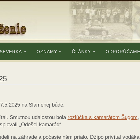
 SEVERKA
OZNAMY
ČLÁNKY
ODPORÚČAM
25
27.5.2025 na Slamenej búde.
vítal. Smutnou udalosťou bola
rozlúčka s kamarátom Šugom
,
spievali „Odešel kamarád“.
deli na záhrade a počasie nám prialo. Džipo privítal vodáka