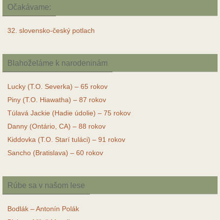
Očakávame:
32. slovensko-český potlach
Blahoželáme k narodeninám
Lucky (T.O. Severka) – 65 rokov
Piny (T.O. Hiawatha) – 87 rokov
Túlavá Jackie (Hadie údolie) – 75 rokov
Danny (Ontário, CA) – 88 rokov
Kiddovka (T.O. Starí tuláci) – 91 rokov
Sancho (Bratislava) – 60 rokov
Rúbe sa v našom lese
Bodlák – Antonín Polák