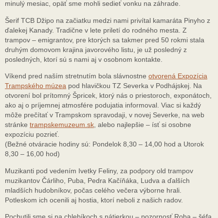
minulý mesiac, opäť sme mohli sedieť vonku na záhrade.
Šerif TCB Džipo na začiatku medzi nami privítal kamaráta Pinyho z
ďalekej Kanady. Tradične v lete priletí do rodného mesta. Z
trampov – emigrantov, pre ktorých sa takmer pred 50 rokmi stala
druhým domovom krajina javorového listu, je už posledný z
posledných, ktorí sú s nami aj v osobnom kontakte.
Víkend pred naším stretnutím bola slávnostne
otvorená Expozícia
Trampského múzea
pod hlavičkou TZ Severka v Podhájskej. Na
otvorení bol prítomný Špricek, ktorý nás o priestoroch, exponátoch,
ako aj o príjemnej atmosfére podujatia informoval. Viac si každý
môže prečítať v Trampskom spravodaji, v novej Severke, na web
stránke
trampskemuzeum.sk
, alebo najlepšie – ísť si osobne
expozíciu pozrieť.
(Bežné otváracie hodiny sú: Pondelok 8,30 – 14,00 hod a Utorok
8,30 – 16,00 hod)
Muzikanti pod vedením Ivetky Feliny, za podpory old trampov
muzikantov Čárliho, Puba, Pedra Kačíňáka, Ludva a ďalších
mladších hudobníkov, počas celého večera výborne hrali.
Potleskom ich ocenili aj hostia, ktorí neboli z našich radov.
Pochutili sme si na chlebíkoch s nátierkou – pozornosť Roba – šéfa