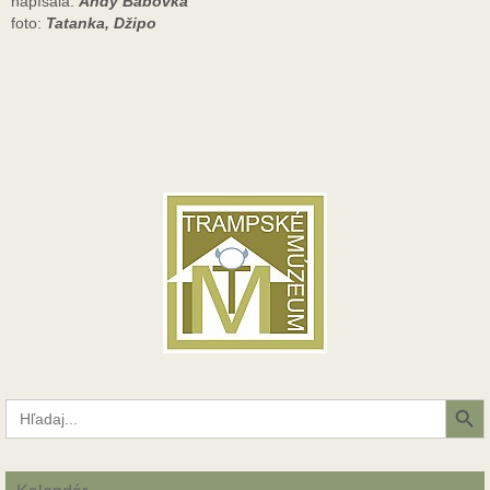
napísala:
Andy Bábovka
foto:
Tatanka, Džipo
Search Button
Search
for: