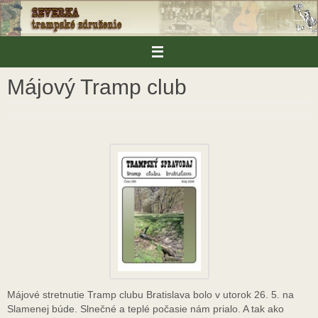
Skip
to
content
Májový Tramp club
Májové stretnutie Tramp clubu Bratislava bolo v utorok 26. 5. na
Slamenej búde. Slnečné a teplé počasie nám prialo. A tak ako