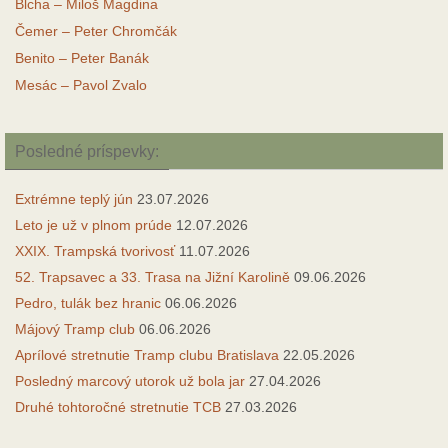
Blcha – Miloš Magdina
Čemer – Peter Chromčák
Benito – Peter Banák
Mesác – Pavol Zvalo
Posledné príspevky:
Extrémne teplý jún
23.07.2026
Leto je už v plnom prúde
12.07.2026
XXIX. Trampská tvorivosť
11.07.2026
52. Trapsavec a 33. Trasa na Jižní Karolině
09.06.2026
Pedro, tulák bez hranic
06.06.2026
Májový Tramp club
06.06.2026
Aprílové stretnutie Tramp clubu Bratislava
22.05.2026
Posledný marcový utorok už bola jar
27.04.2026
Druhé tohtoročné stretnutie TCB
27.03.2026