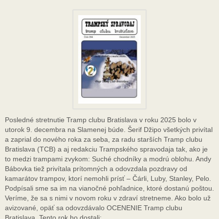
Posledné stretnutie Tramp clubu Bratislava v roku 2025 bolo v
utorok 9. decembra na Slamenej búde. Šerif Džipo všetkých privítal
a zaprial do nového roka za seba, za radu starších Tramp clubu
Bratislava (TCB) a aj redakciu Trampského spravodaja tak, ako je
to medzi trampami zvykom: Suché chodníky a modrú oblohu. Andy
Bábovka tiež privítala prítomných a odovzdala pozdravy od
kamarátov trampov, ktorí nemohli prísť – Čárli, Luby, Stanley, Pelo.
Podpísali sme sa im na vianočné pohľadnice, ktoré dostanú poštou.
Veríme, že sa s nimi v novom roku v zdraví stretneme. Ako bolo už
avizované, opäť sa odovzdávalo OCENENIE Tramp clubu
Bratislava. Tento rok ho dostali:…