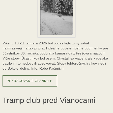
Víkend 10.-11.januára 2026 bol počas tejto zimy zatiaľ
najmrazivejší, a tak pripravil ideálne poveternostné podmienky pre
účastníkov 36. ročníka podujatia kamarátov z Prešova s názvom
Vlčie stopy. Účastníkov bol osem. Chystali sa viacerí, ale kadejaké
bacile im to nedovolili absolvovať. Stopy tohtoročných vlkov viedli
do Sokolej doliny. Info: Robo Kašprišin
POKRAČOVANIE ČLÁNKU
Tramp club pred Vianocami