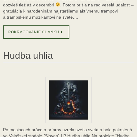
dozvieš tiež až v decembri
. Potom prišla na rad veselá udalosť –
gratulácia k narodeninám najstaršiemu aktívnemu trampovi
a trampskému muzikantovi na svete….
POKRAČOVANIE ČLÁNKU
Hudba uhlia
Po mesiacoch práce a príprav uzrela svetlo sveta a bola pokrstená
vo Valašskej stodole (Slovan) LP Hudba uhlia Na projekte “Hudba