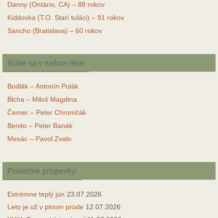
Danny (Ontário, CA) – 88 rokov
Kiddovka (T.O. Starí tuláci) – 91 rokov
Sancho (Bratislava) – 60 rokov
Rúbe sa v našom lese
Bodlák – Antonín Polák
Blcha – Miloš Magdina
Čemer – Peter Chromčák
Benito – Peter Banák
Mesác – Pavol Zvalo
Posledné príspevky:
Extrémne teplý jún
23.07.2026
Leto je už v plnom prúde
12.07.2026