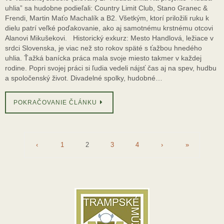
uhlia” sa hudobne podieľali: Country Limit Club, Stano Granec &
Frendi, Martin Maťo Machalík a B2. Všetkým, ktorí priložili ruku k
dielu patrí veľké poďakovanie, ako aj samotnému krstnému otcovi
Alanovi Mikušekovi. Historický exkurz: Mesto Handlová, ležiace v
srdci Slovenska, je viac než sto rokov späté s ťažbou hnedého
uhlia. Ťažká banícka práca mala svoje miesto takmer v každej
rodine. Popri svojej práci si ľudia vedeli nájsť čas aj na spev, hudbu
a spoločenský život. Divadelné spolky, hudobné…
POKRAČOVANIE ČLÁNKU
‹
1
2
3
4
›
»