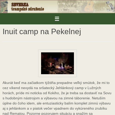
Skip
to
content
Inuit camp na Pekelnej
Akurát keď ma začiatkom týždňa prepadne veľký smútok, že mi to
cez víkend nevydá na sršatecký Jehlánkový camp v Lužných
horách, príde mi noticka od Kokiho, že je treba sa dostaviť na Sovu
s hudobným nástrojom a výbavou na zimné táborenie. Netuším
úplne do čoho idem, ale entuziasticky balím komplet zimnú výbavu
aj s jehlánkom a v piatok večer vpadnem do vykúreného zrubíku
nad Rematou. Pozorne pozorujem situáciu a snažím sa