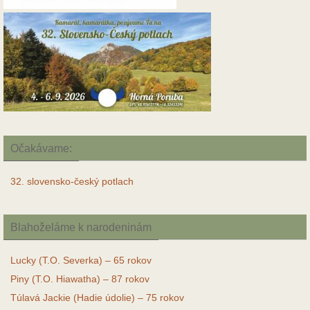
Očakávame:
32. slovensko-český potlach
Blahoželáme k narodeninám
Lucky (T.O. Severka) – 65 rokov
Piny (T.O. Hiawatha) – 87 rokov
Túlavá Jackie (Hadie údolie) – 75 rokov