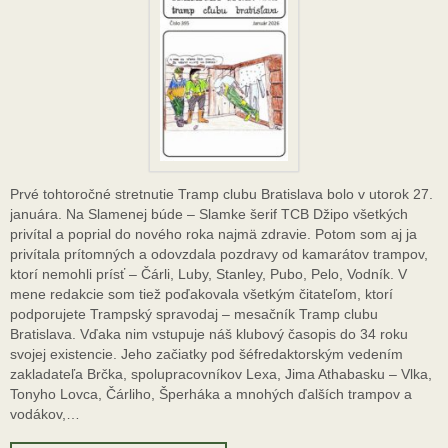
Prvé tohtoročné stretnutie Tramp clubu Bratislava bolo v utorok 27.
januára. Na Slamenej búde – Slamke šerif TCB Džipo všetkých
privítal a poprial do nového roka najmä zdravie. Potom som aj ja
privítala prítomných a odovzdala pozdravy od kamarátov trampov,
ktorí nemohli prísť – Čárli, Luby, Stanley, Pubo, Pelo, Vodník. V
mene redakcie som tiež poďakovala všetkým čitateľom, ktorí
podporujete Trampský spravodaj – mesačník Tramp clubu
Bratislava. Vďaka nim vstupuje náš klubový časopis do 34 roku
svojej existencie. Jeho začiatky pod šéfredaktorským vedením
zakladateľa Brčka, spolupracovníkov Lexa, Jima Athabasku – Vlka,
Tonyho Lovca, Čárliho, Šperháka a mnohých ďalších trampov a
vodákov,…