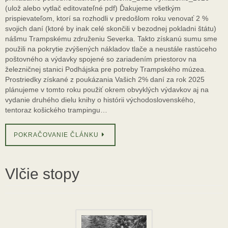
(ulož alebo vytlač editovateľné pdf) Ďakujeme všetkým
prispievateľom, ktorí sa rozhodli v predošlom roku venovať 2 %
svojich daní (ktoré by inak celé skončili v bezodnej pokladni štátu)
nášmu Trampskému združeniu Severka. Takto získanú sumu sme
použili na pokrytie zvýšených nákladov tlače a neustále rastúceho
poštovného a výdavky spojené so zariadením priestorov na
železničnej stanici Podhájska pre potreby Trampského múzea.
Prostriedky získané z poukázania Vašich 2% daní za rok 2025
plánujeme v tomto roku použiť okrem obvyklých výdavkov aj na
vydanie druhého dielu knihy o histórii východoslovenského,
tentoraz košického trampingu…
POKRAČOVANIE ČLÁNKU
Vlčie stopy