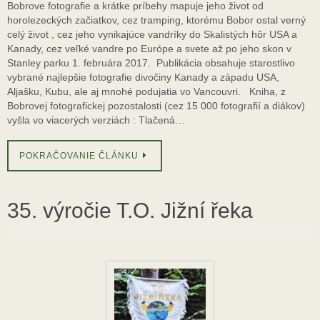
Bobrove fotografie a krátke príbehy mapuje jeho život od
horolezeckých začiatkov, cez tramping, ktorému Bobor ostal verný
celý život , cez jeho vynikajúce vandríky do Skalistých hôr USA a
Kanady, cez veľké vandre po Európe a svete až po jeho skon v
Stanley parku 1. februára 2017. Publikácia obsahuje starostlivo
vybrané najlepšie fotografie divočiny Kanady a západu USA,
Aljašku, Kubu, ale aj mnohé podujatia vo Vancouvri. Kniha, z
Bobrovej fotografickej pozostalosti (cez 15 000 fotografií a diákov)
vyšla vo viacerých verziách : Tlačená…
POKRAČOVANIE ČLÁNKU
35. výročie T.O. Jižní řeka