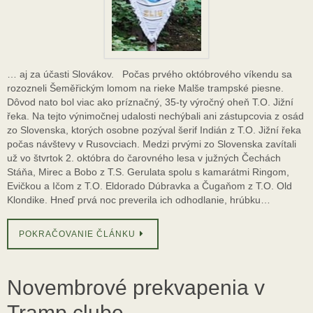
… aj za účasti Slovákov. Počas prvého októbrového víkendu sa
rozozneli Šeměřickým lomom na rieke Malše trampské piesne.
Dôvod nato bol viac ako príznačný, 35-ty výročný oheň T.O. Jižní
řeka. Na tejto výnimočnej udalosti nechýbali ani zástupcovia z osád
zo Slovenska, ktorých osobne pozýval šerif Indián z T.O. Jižní řeka
počas návštevy v Rusovciach. Medzi prvými zo Slovenska zavítali
už vo štvrtok 2. októbra do čarovného lesa v južných Čechách
Stáňa, Mirec a Bobo z T.S. Gerulata spolu s kamarátmi Ringom,
Evičkou a Ičom z T.O. Eldorado Dúbravka a Čugaňom z T.O. Old
Klondike. Hneď prvá noc preverila ich odhodlanie, hrúbku…
POKRAČOVANIE ČLÁNKU
Novembrové prekvapenia v
Tramp clube