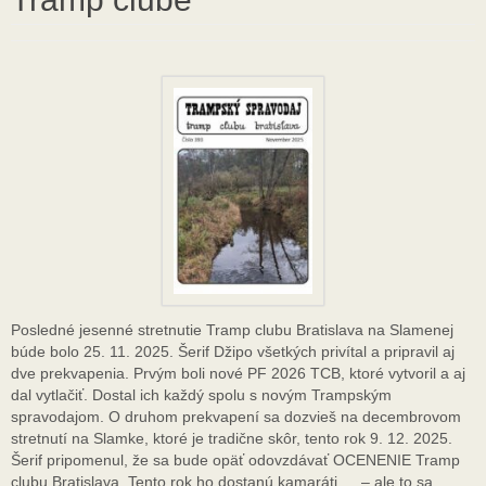
Posledné jesenné stretnutie Tramp clubu Bratislava na Slamenej
búde bolo 25. 11. 2025. Šerif Džipo všetkých privítal a pripravil aj
dve prekvapenia. Prvým boli nové PF 2026 TCB, ktoré vytvoril a aj
dal vytlačiť. Dostal ich každý spolu s novým Trampským
spravodajom. O druhom prekvapení sa dozvieš na decembrovom
stretnutí na Slamke, ktoré je tradične skôr, tento rok 9. 12. 2025.
Šerif pripomenul, že sa bude opäť odovzdávať OCENENIE Tramp
clubu Bratislava. Tento rok ho dostanú kamaráti … – ale to sa