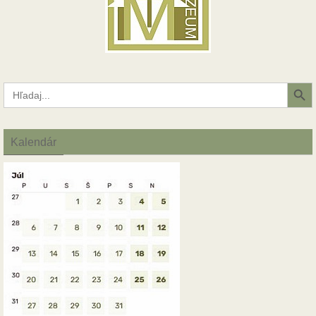
Search Button
Search
for:
Kalendár