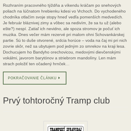
Rozhraním pracovného týždňa a víkendu kráčam po snehových
poliach na lúčnatom hrebienku kdesi vo Vrchoch. Do vychodeného
chodníka otlačím svoje stopy hneď vedľa pomenších medvedích.
Je február bláznivej zimy a vôbec sa nedivím, že sa tu už (alebo
ešte?) nespí. Zatiaľ ich nevidno, ale spoza stromov je počuť ich
muzika. Dnes večer mám rezervé pri malom ohni Schovankárskej
partie. Sú to duše otvorené, srdcia horúce – voda na čaj mi pri nich
zovrie skôr, než sa ubytujem pod jedným zo smrekov na kraji lesa.
Dochucujem ho Bandyho orechovicou, medovými dievčenskými
vokálmi, javorom barytónov a striebrom mandolíny. Len mám
strach položiť ten očadený hrnček…
POKRAČOVANIE ČLÁNKU
Prvý tohtoročný Tramp club