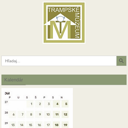
Search Button
Search
for:
Kalendár