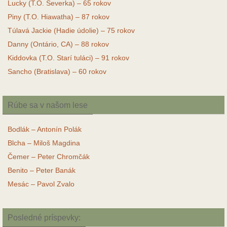
Lucky (T.O. Severka) – 65 rokov
Piny (T.O. Hiawatha) – 87 rokov
Túlavá Jackie (Hadie údolie) – 75 rokov
Danny (Ontário, CA) – 88 rokov
Kiddovka (T.O. Starí tuláci) – 91 rokov
Sancho (Bratislava) – 60 rokov
Rúbe sa v našom lese
Bodlák – Antonín Polák
Blcha – Miloš Magdina
Čemer – Peter Chromčák
Benito – Peter Banák
Mesác – Pavol Zvalo
Posledné príspevky: