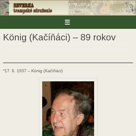
Skip
to
content
König (Kačíňáci) – 89 rokov
*17. 6. 1937 – König (Kačíňáci)