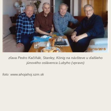
zľava Pedro Kačíňák, Stanley, König na návšteve u ďalšieho
júnového oslávenca Lubyho (vpravo)
foto: www.ahojahoj.szm.sk