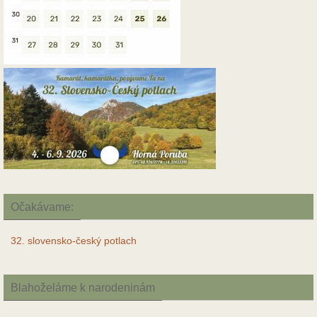
Očakávame:
32. slovensko-český potlach
Blahoželáme k narodeninám