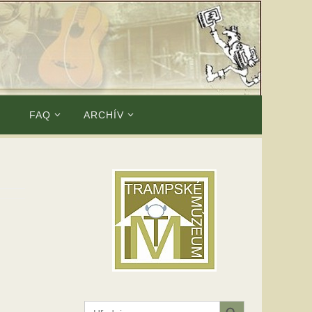
E
FAQ
ARCHÍV
Search Button
Search