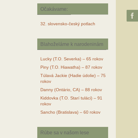
Očakávame:
32. slovensko-český potlach
Blahoželáme k narodeninám
Lucky (T.O. Severka) – 65 rokov
Piny (T.O. Hiawatha) – 87 rokov
Túlavá Jackie (Hadie údolie) – 75
rokov
Danny (Ontário, CA) – 88 rokov
Kiddovka (T.O. Starí tuláci) – 91
rokov
Sancho (Bratislava) – 60 rokov
Rúbe sa v našom lese