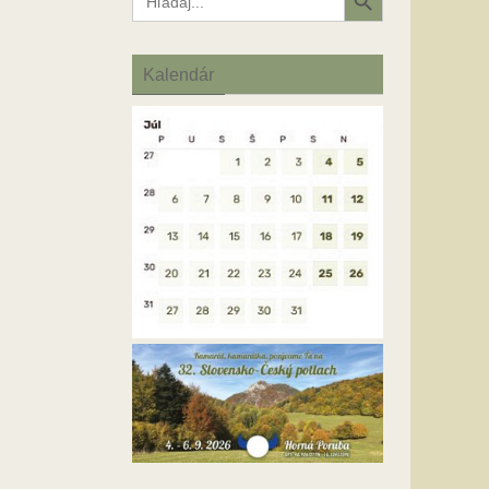
for:
Kalendár