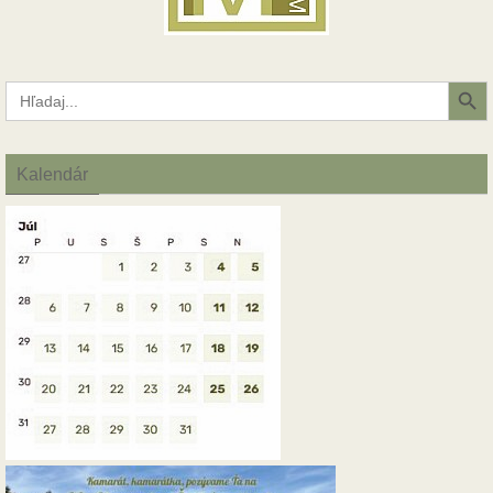
Search Button
Search
for:
Kalendár