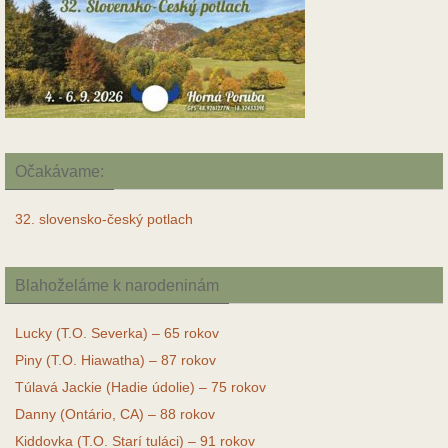
Očakávame:
32. slovensko-český potlach
Blahoželáme k narodeninám
Lucky (T.O. Severka) – 65 rokov
Piny (T.O. Hiawatha) – 87 rokov
Túlavá Jackie (Hadie údolie) – 75 rokov
Danny (Ontário, CA) – 88 rokov
Kiddovka (T.O. Starí tuláci) – 91 rokov