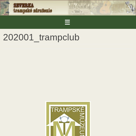
Skip
to
content
202001_trampclub