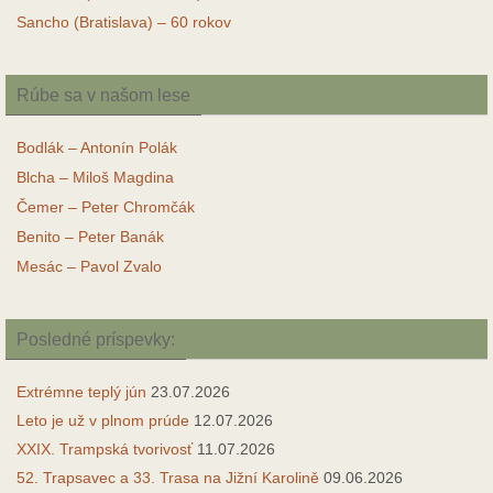
Sancho (Bratislava) – 60 rokov
Rúbe sa v našom lese
Bodlák – Antonín Polák
Blcha – Miloš Magdina
Čemer – Peter Chromčák
Benito – Peter Banák
Mesác – Pavol Zvalo
Posledné príspevky:
Extrémne teplý jún
23.07.2026
Leto je už v plnom prúde
12.07.2026
XXIX. Trampská tvorivosť
11.07.2026
52. Trapsavec a 33. Trasa na Jižní Karolině
09.06.2026