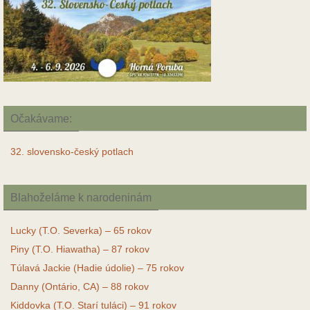
Očakávame:
32. slovensko-český potlach
Blahoželáme k narodeninám
Lucky (T.O. Severka) – 65 rokov
Piny (T.O. Hiawatha) – 87 rokov
Túlavá Jackie (Hadie údolie) – 75 rokov
Danny (Ontário, CA) – 88 rokov
Kiddovka (T.O. Starí tuláci) – 91 rokov