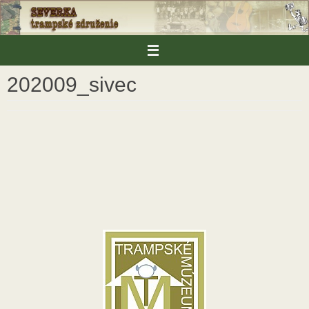
Skip
to
content
202009_sivec