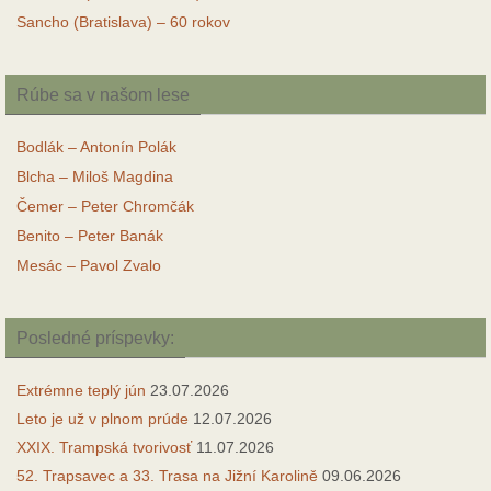
Sancho (Bratislava) – 60 rokov
Rúbe sa v našom lese
Bodlák – Antonín Polák
Blcha – Miloš Magdina
Čemer – Peter Chromčák
Benito – Peter Banák
Mesác – Pavol Zvalo
Posledné príspevky:
Extrémne teplý jún
23.07.2026
Leto je už v plnom prúde
12.07.2026
XXIX. Trampská tvorivosť
11.07.2026
52. Trapsavec a 33. Trasa na Jižní Karolině
09.06.2026