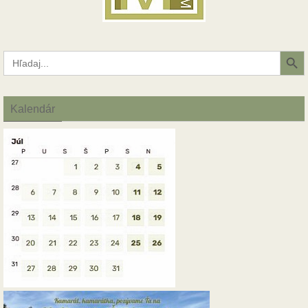
Search Button
Search
for:
Kalendár