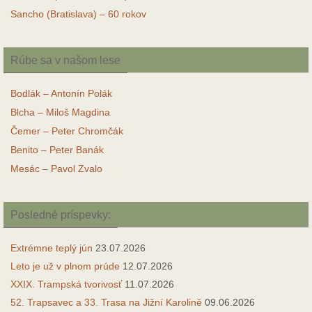
Sancho (Bratislava) – 60 rokov
Rúbe sa v našom lese
Bodlák – Antonín Polák
Blcha – Miloš Magdina
Čemer – Peter Chromčák
Benito – Peter Banák
Mesác – Pavol Zvalo
Posledné príspevky:
Extrémne teplý jún
23.07.2026
Leto je už v plnom prúde
12.07.2026
XXIX. Trampská tvorivosť
11.07.2026
52. Trapsavec a 33. Trasa na Jižní Karolině
09.06.2026