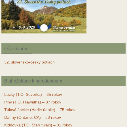
Očakávame:
32. slovensko-český potlach
Blahoželáme k narodeninám
Lucky (T.O. Severka) – 65 rokov
Piny (T.O. Hiawatha) – 87 rokov
Túlavá Jackie (Hadie údolie) – 75 rokov
Danny (Ontário, CA) – 88 rokov
Kiddovka (T.O. Starí tuláci) – 91 rokov