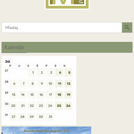
Search Button
Search
for:
Kalendár