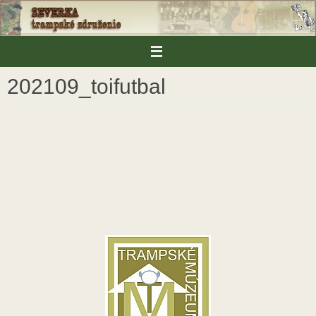
Skip
to
content
202109_toifutbal