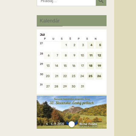
for:
Kalendár