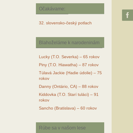
Očakávame:
32. slovensko-český potlach
Blahoželáme k narodeninám
Lucky (T.O. Severka) – 65 rokov
Piny (T.O. Hiawatha) – 87 rokov
Túlavá Jackie (Hadie údolie) – 75
rokov
Danny (Ontário, CA) – 88 rokov
Kiddovka (T.O. Starí tuláci) – 91
rokov
Sancho (Bratislava) – 60 rokov
Rúbe sa v našom lese