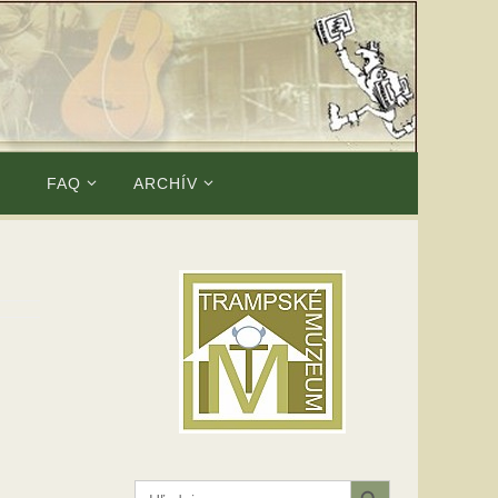
E
FAQ
ARCHÍV
Search Button
Search