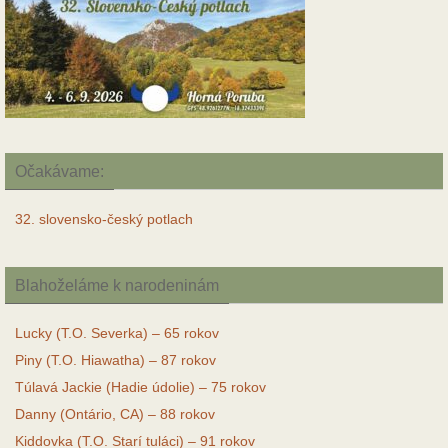
Očakávame:
32. slovensko-český potlach
Blahoželáme k narodeninám
Lucky (T.O. Severka) – 65 rokov
Piny (T.O. Hiawatha) – 87 rokov
Túlavá Jackie (Hadie údolie) – 75 rokov
Danny (Ontário, CA) – 88 rokov
Kiddovka (T.O. Starí tuláci) – 91 rokov