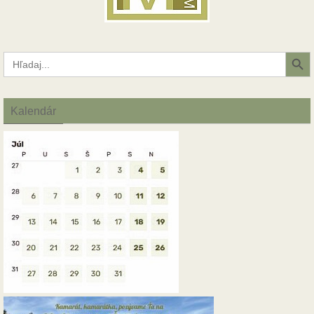
Search Button
Search
for:
Kalendár