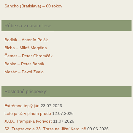
Sancho (Bratislava) – 60 rokov
Rúbe sa v našom lese
Bodlák – Antonín Polák
Blcha – Miloš Magdina
Čemer – Peter Chromčák
Benito – Peter Banák
Mesác – Pavol Zvalo
Posledné príspevky:
Extrémne teplý jún
23.07.2026
Leto je už v plnom prúde
12.07.2026
XXIX. Trampská tvorivosť
11.07.2026
52. Trapsavec a 33. Trasa na Jižní Karolině
09.06.2026