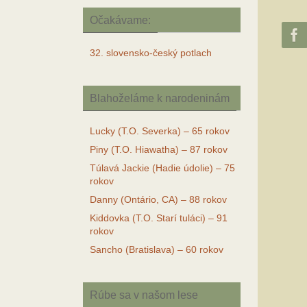
Očakávame:
32. slovensko-český potlach
Blahoželáme k narodeninám
Lucky (T.O. Severka) – 65 rokov
Piny (T.O. Hiawatha) – 87 rokov
Túlavá Jackie (Hadie údolie) – 75
rokov
Danny (Ontário, CA) – 88 rokov
Kiddovka (T.O. Starí tuláci) – 91
rokov
Sancho (Bratislava) – 60 rokov
Rúbe sa v našom lese