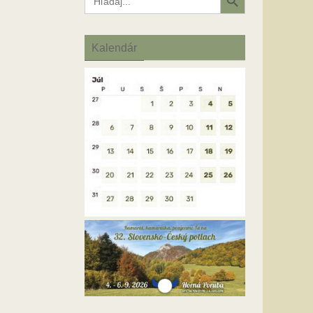
for:
Kalendár