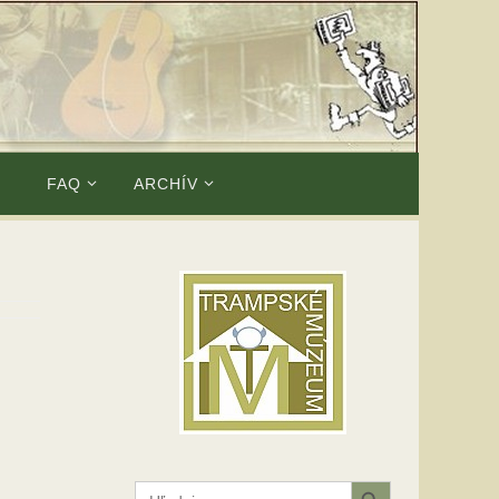
E
FAQ
ARCHÍV
Search Button
Search