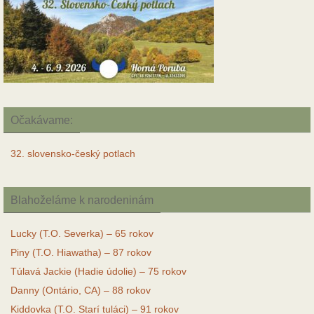
Očakávame:
32. slovensko-český potlach
Blahoželáme k narodeninám
Lucky (T.O. Severka) – 65 rokov
Piny (T.O. Hiawatha) – 87 rokov
Túlavá Jackie (Hadie údolie) – 75 rokov
Danny (Ontário, CA) – 88 rokov
Kiddovka (T.O. Starí tuláci) – 91 rokov