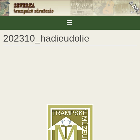
Skip
to
content
202310_hadieudolie