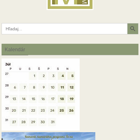
Search Button
Search
for:
Kalendár