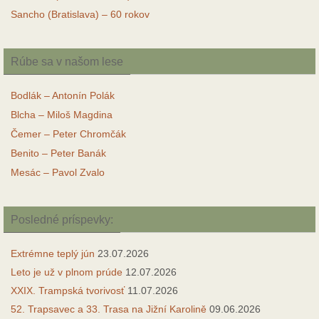
Sancho (Bratislava) – 60 rokov
Rúbe sa v našom lese
Bodlák – Antonín Polák
Blcha – Miloš Magdina
Čemer – Peter Chromčák
Benito – Peter Banák
Mesác – Pavol Zvalo
Posledné príspevky:
Extrémne teplý jún
23.07.2026
Leto je už v plnom prúde
12.07.2026
XXIX. Trampská tvorivosť
11.07.2026
52. Trapsavec a 33. Trasa na Jižní Karolině
09.06.2026