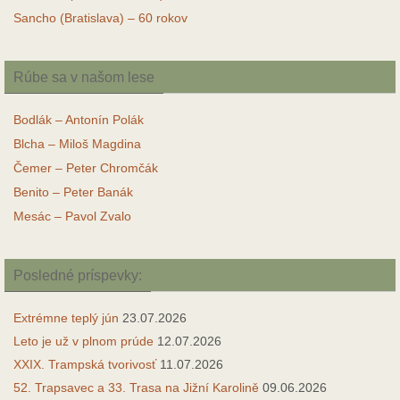
Sancho (Bratislava) – 60 rokov
Rúbe sa v našom lese
Bodlák – Antonín Polák
Blcha – Miloš Magdina
Čemer – Peter Chromčák
Benito – Peter Banák
Mesác – Pavol Zvalo
Posledné príspevky:
Extrémne teplý jún
23.07.2026
Leto je už v plnom prúde
12.07.2026
XXIX. Trampská tvorivosť
11.07.2026
52. Trapsavec a 33. Trasa na Jižní Karolině
09.06.2026