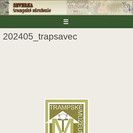
Skip
to
content
202405_trapsavec