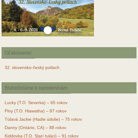
Očakávame:
32. slovensko-český potlach
Blahoželáme k narodeninám
Lucky (T.O. Severka) – 65 rokov
Piny (T.O. Hiawatha) – 87 rokov
Túlavá Jackie (Hadie údolie) – 75 rokov
Danny (Ontário, CA) – 88 rokov
Kiddovka (T.O. Starí tuláci) – 91 rokov