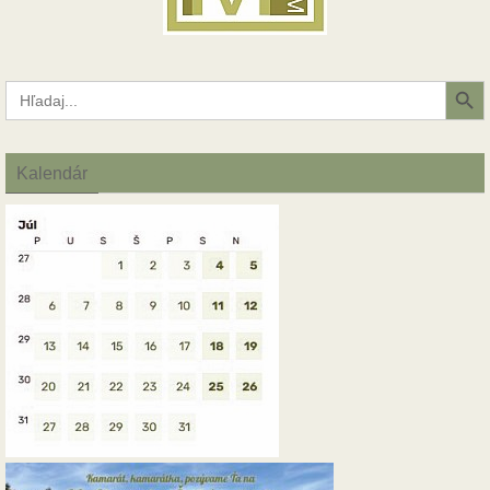
Search Button
Search
for:
Kalendár