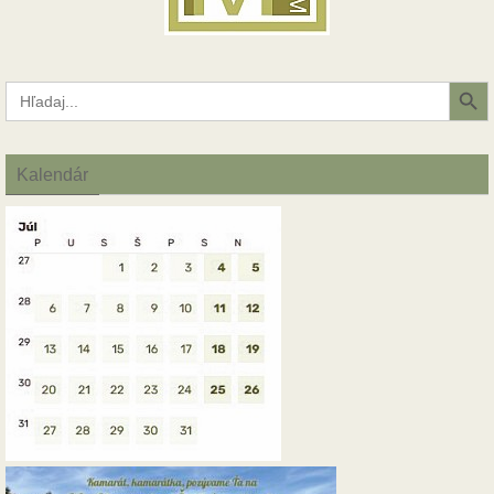
Search Button
Search
for:
Kalendár