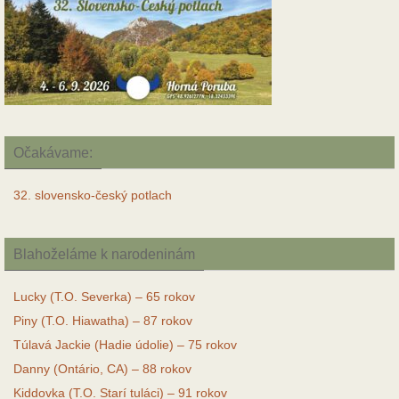
Očakávame:
32. slovensko-český potlach
Blahoželáme k narodeninám
Lucky (T.O. Severka) – 65 rokov
Piny (T.O. Hiawatha) – 87 rokov
Túlavá Jackie (Hadie údolie) – 75 rokov
Danny (Ontário, CA) – 88 rokov
Kiddovka (T.O. Starí tuláci) – 91 rokov