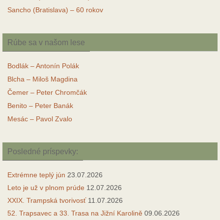
Sancho (Bratislava) – 60 rokov
Rúbe sa v našom lese
Bodlák – Antonín Polák
Blcha – Miloš Magdina
Čemer – Peter Chromčák
Benito – Peter Banák
Mesác – Pavol Zvalo
Posledné príspevky:
Extrémne teplý jún
23.07.2026
Leto je už v plnom prúde
12.07.2026
XXIX. Trampská tvorivosť
11.07.2026
52. Trapsavec a 33. Trasa na Jižní Karolině
09.06.2026