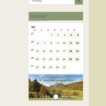
for:
Kalendár