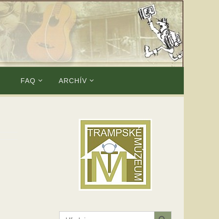
E
FAQ
ARCHÍV
Search Button
Search