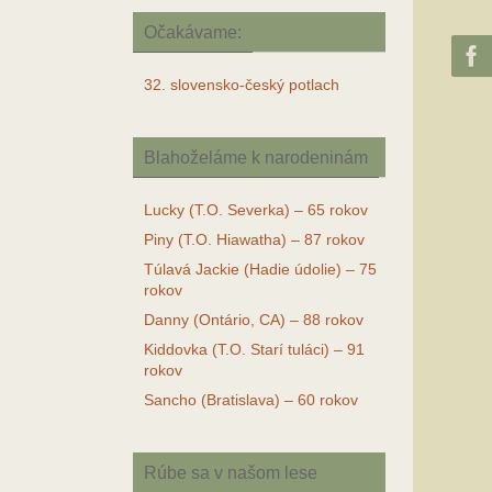
Očakávame:
32. slovensko-český potlach
Blahoželáme k narodeninám
Lucky (T.O. Severka) – 65 rokov
Piny (T.O. Hiawatha) – 87 rokov
Túlavá Jackie (Hadie údolie) – 75
rokov
Danny (Ontário, CA) – 88 rokov
Kiddovka (T.O. Starí tuláci) – 91
rokov
Sancho (Bratislava) – 60 rokov
Rúbe sa v našom lese