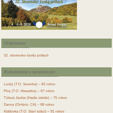
Očakávame:
32. slovensko-český potlach
Blahoželáme k narodeninám
Lucky (T.O. Severka) – 65 rokov
Piny (T.O. Hiawatha) – 87 rokov
Túlavá Jackie (Hadie údolie) – 75 rokov
Danny (Ontário, CA) – 88 rokov
Kiddovka (T.O. Starí tuláci) – 91 rokov