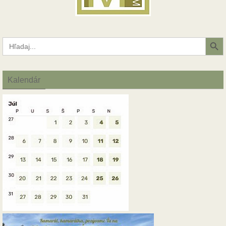
Search Button
Search
for:
Kalendár