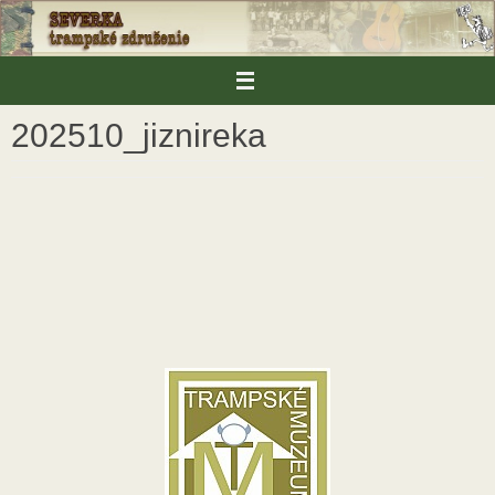
Skip
to
content
202510_jiznireka