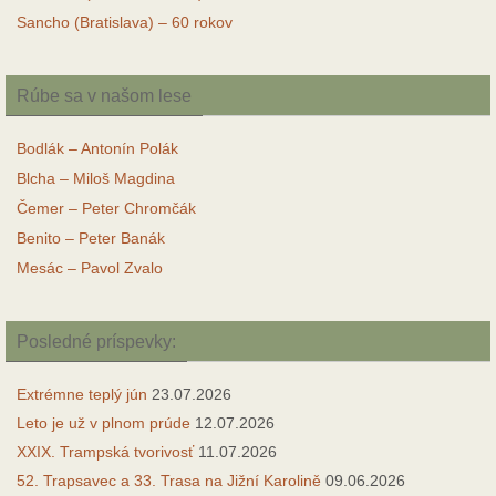
Sancho (Bratislava) – 60 rokov
Rúbe sa v našom lese
Bodlák – Antonín Polák
Blcha – Miloš Magdina
Čemer – Peter Chromčák
Benito – Peter Banák
Mesác – Pavol Zvalo
Posledné príspevky:
Extrémne teplý jún
23.07.2026
Leto je už v plnom prúde
12.07.2026
XXIX. Trampská tvorivosť
11.07.2026
52. Trapsavec a 33. Trasa na Jižní Karolině
09.06.2026