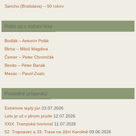
Sancho (Bratislava) – 60 rokov
Rúbe sa v našom lese
Bodlák – Antonín Polák
Blcha – Miloš Magdina
Čemer – Peter Chromčák
Benito – Peter Banák
Mesác – Pavol Zvalo
Posledné príspevky:
Extrémne teplý jún
23.07.2026
Leto je už v plnom prúde
12.07.2026
XXIX. Trampská tvorivosť
11.07.2026
52. Trapsavec a 33. Trasa na Jižní Karolině
09.06.2026