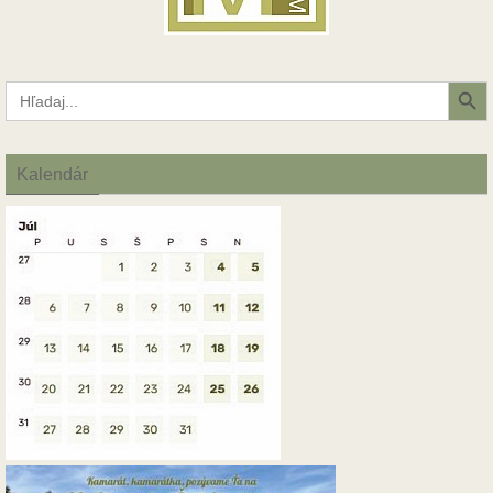
Search Button
Search
for:
Kalendár