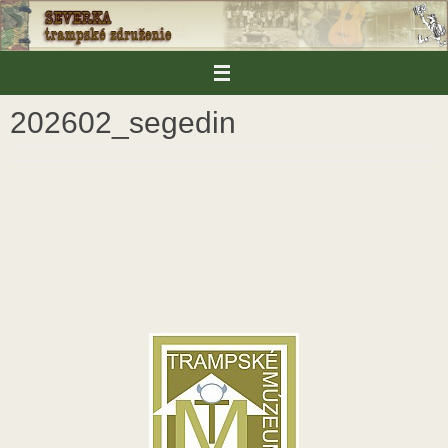
Skip
to
content
202602_segedin