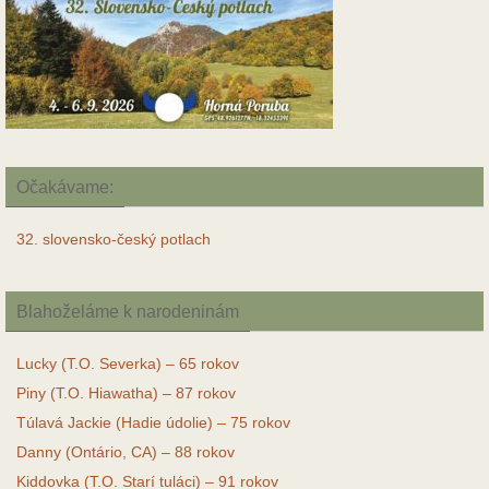
Očakávame:
32. slovensko-český potlach
Blahoželáme k narodeninám
Lucky (T.O. Severka) – 65 rokov
Piny (T.O. Hiawatha) – 87 rokov
Túlavá Jackie (Hadie údolie) – 75 rokov
Danny (Ontário, CA) – 88 rokov
Kiddovka (T.O. Starí tuláci) – 91 rokov