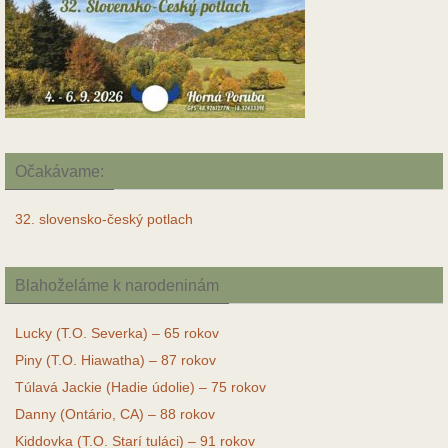
Očakávame:
32. slovensko-český potlach
Blahoželáme k narodeninám
Lucky (T.O. Severka) – 65 rokov
Piny (T.O. Hiawatha) – 87 rokov
Túlavá Jackie (Hadie údolie) – 75 rokov
Danny (Ontário, CA) – 88 rokov
Kiddovka (T.O. Starí tuláci) – 91 rokov