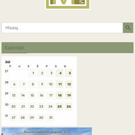
Search Button
Search
for:
Kalendár