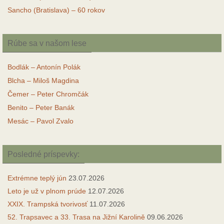
Sancho (Bratislava) – 60 rokov
Rúbe sa v našom lese
Bodlák – Antonín Polák
Blcha – Miloš Magdina
Čemer – Peter Chromčák
Benito – Peter Banák
Mesác – Pavol Zvalo
Posledné príspevky:
Extrémne teplý jún
23.07.2026
Leto je už v plnom prúde
12.07.2026
XXIX. Trampská tvorivosť
11.07.2026
52. Trapsavec a 33. Trasa na Jižní Karolině
09.06.2026