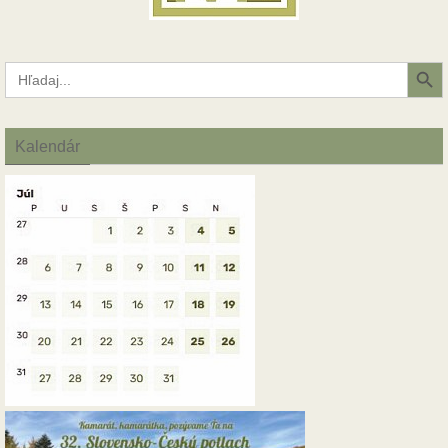
Search Button
Search
for:
Kalendár