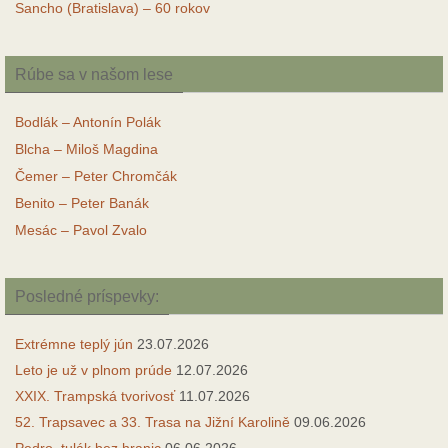
Sancho (Bratislava) – 60 rokov
Rúbe sa v našom lese
Bodlák – Antonín Polák
Blcha – Miloš Magdina
Čemer – Peter Chromčák
Benito – Peter Banák
Mesác – Pavol Zvalo
Posledné príspevky:
Extrémne teplý jún
23.07.2026
Leto je už v plnom prúde
12.07.2026
XXIX. Trampská tvorivosť
11.07.2026
52. Trapsavec a 33. Trasa na Jižní Karolině
09.06.2026