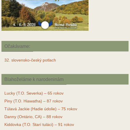
Očakávame:
32. slovensko-český potlach
Blahoželáme k narodeninám
Lucky (T.O. Severka) – 65 rokov
Piny (T.O. Hiawatha) – 87 rokov
Túlavá Jackie (Hadie údolie) – 75 rokov
Danny (Ontário, CA) – 88 rokov
Kiddovka (T.O. Starí tuláci) – 91 rokov