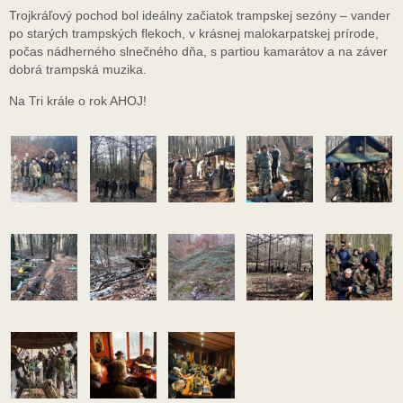
Trojkráľový pochod bol ideálny začiatok trampskej sezóny – vander
po starých trampských flekoch, v krásnej malokarpatskej prírode,
počas nádherného slnečného dňa, s partiou kamarátov a na záver
dobrá trampská muzika.
Na Tri krále o rok AHOJ!