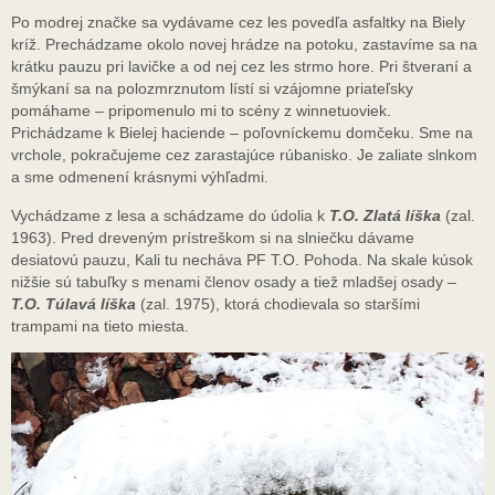
Po modrej značke sa vydávame cez les povedľa asfaltky na Biely
kríž. Prechádzame okolo novej hrádze na potoku, zastavíme sa na
krátku pauzu pri lavičke a od nej cez les strmo hore. Pri štveraní a
šmýkaní sa na polozmrznutom lístí si vzájomne priateľsky
pomáhame – pripomenulo mi to scény z winnetuoviek.
Prichádzame k Bielej haciende – poľovníckemu domčeku. Sme na
vrchole, pokračujeme cez zarastajúce rúbanisko. Je zaliate slnkom
a sme odmenení krásnymi výhľadmi.
Vychádzame z lesa a schádzame do údolia k
T.O. Zlatá líška
(zal.
1963). Pred dreveným prístreškom si na slniečku dávame
desiatovú pauzu, Kali tu necháva PF T.O. Pohoda. Na skale kúsok
nižšie sú tabuľky s menami členov osady a tiež mladšej osady –
T.O. Túlavá líška
(zal. 1975), ktorá chodievala so staršími
trampami na tieto miesta.