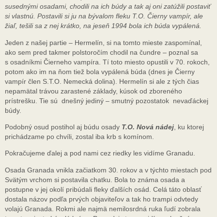
susednými osadami, chodili na ich búdy a tak aj oni zatúžili postaviť
si vlastnú. Postavili si ju na bývalom fleku T.O. Čierny vampír, ale
žiaľ, tešili sa z nej krátko, na jeseň 1994 bola ich búda vypálená.
Jeden z našej partie – Hermelín, si na tomto mieste zaspomínal,
ako sem pred takmer polstoročím chodil na čundre – poznal sa
s osadníkmi Čierneho vampíra. Tí toto miesto opustili v 70. rokoch,
potom ako im na ňom tiež bola vypálená búda (dnes je Čierny
vampír člen S.T.O. Nemecká dolina). Hermelín si ale z tých čias
nepamätal trávou zarastené základy, kúsok od zboreného
prístrešku. Tie sú dnešný jediný – smutný pozostatok nevaďáckej
búdy.
Podobný osud postihol aj búdu osady
T.O. Nová nádej
, ku ktorej
prichádzame po chvíli, zostal iba krb s komínom.
Pokračujeme ďalej a pod nami cez riedky les vidíme Granadu.
Osada Granada vnikla začiatkom 30. rokov a v týchto miestach pod
Svätým vrchom si postavila chatku. Bola to známa osada a
postupne v jej okolí pribúdali fleky ďalších osád. Celá táto oblasť
dostala názov podľa prvých objaviteľov a tak ho trampi odvtedy
volajú Granada. Rokmi ale najmä nemilosrdná ruka ľudí zobrala