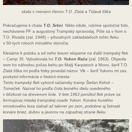
skala s menami členov T.O. Zlatá a Túlavá líška
Pokračujeme k chate
T.O. Sršni
. Nikto-nikde, robíme spoločné foto,
nechávame PF a augustový Trampský spravodaj. Píše sa v ňom o
T.O. Rivada (zal. 1948) – pôvodných zakladateľoch tohto fleku
v 50-tych rokoch minulého storočia.
Klesáme k potoku a od neho lesom stúpame na ďalší trampský flek
–
Camp 35
. Vybudovala ho
T.O. Yukon Rača
(zal. 1963). Objavila
som ho náhodou počas behu po Malý Karpatoch a Mono, šerif T.O.
Zlatá líška mi podľa fotky povedal názov. Vlk – šerif Yukonu mi zas
poskytol informácie o histórii miesta:
Tento trampský flek vytvoril račiansky tramp Štefan Kohút –
Tomeček. Nazval ho podľa čísla lesného dielu uvedeného
v blízkosti na drevenom kole. V lete 1963 ponúkol flek práve sa
formujúcej mladej trampskej osade Yukon.
Konáre hustého
smrekového lesa siahali až takmer po zem, podobne aj listnaté
konáre briez, dubov a javorov na západnej strane fleku.