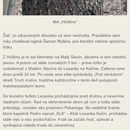
flek „Húština“
Žiaľ, zo zdravotných dôvodov už sem nechodia. Pravidelne sem
roky chodieval najmä Šaman Myšina, pre ktorého robíme spoločnú
fotku.
Z Húštiny je to asi kilometer na Malý Slavín, dávame si tam obednú
pauzu. A potom už stále rovnakých 5 km – práve toľko je
vzdialenosť z Malého Slavína do Lesanky na Kačíne. Celkovo sme
dnes prešli 16 km. Po ceste sme ešte symbolicky „Pod obrázkom“
stretli Troch kráľov, tradične každoročne v tento deň putujúcich
malokarpatskými lesmi.
Do lesného bufetu Lesanka prichádzame pred druhou a neveríme
vlastným očiam. Rad na občerstvenie skoro až von a ľudia stále
pribúdajú, rovnako ako priaznivci Pekaringa. Na nedeľné hranie,
ktoré kapelník Pedro nazval „KLK“ – Klub Lesanka Kačín, prichádza
stále viac a viac poslucháčov. A tak sa začalo hrať, spievať a
vynikajúca nálada trvala do záverečnej.