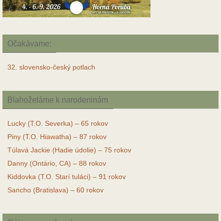
Očakávame:
32. slovensko-český potlach
Blahoželáme k narodeninám
Lucky (T.O. Severka) – 65 rokov
Piny (T.O. Hiawatha) – 87 rokov
Túlavá Jackie (Hadie údolie) – 75 rokov
Danny (Ontário, CA) – 88 rokov
Kiddovka (T.O. Starí tuláci) – 91 rokov
Sancho (Bratislava) – 60 rokov