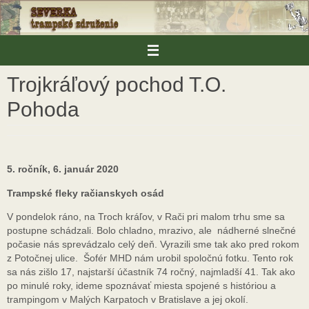
Skip
to
content
Trojkráľový pochod T.O.
Pohoda
5. ročník, 6. január 2020
Trampské fleky račianskych osád
V pondelok ráno, na Troch kráľov, v Rači pri malom trhu sme sa
postupne schádzali. Bolo chladno, mrazivo, ale nádherné slnečné
počasie nás sprevádzalo celý deň. Vyrazili sme tak ako pred rokom
z Potočnej ulice. Šofér MHD nám urobil spoločnú fotku. Tento rok
sa nás zišlo 17, najstarší účastník 74 ročný, najmladší 41. Tak ako
po minulé roky, ideme spoznávať miesta spojené s históriou a
trampingom v Malých Karpatoch v Bratislave a jej okolí.