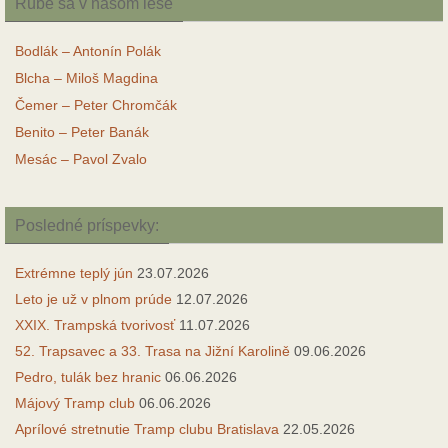
Rúbe sa v našom lese
Bodlák – Antonín Polák
Blcha – Miloš Magdina
Čemer – Peter Chromčák
Benito – Peter Banák
Mesác – Pavol Zvalo
Posledné príspevky:
Extrémne teplý jún
23.07.2026
Leto je už v plnom prúde
12.07.2026
XXIX. Trampská tvorivosť
11.07.2026
52. Trapsavec a 33. Trasa na Jižní Karolině
09.06.2026
Pedro, tulák bez hranic
06.06.2026
Májový Tramp club
06.06.2026
Aprílové stretnutie Tramp clubu Bratislava
22.05.2026