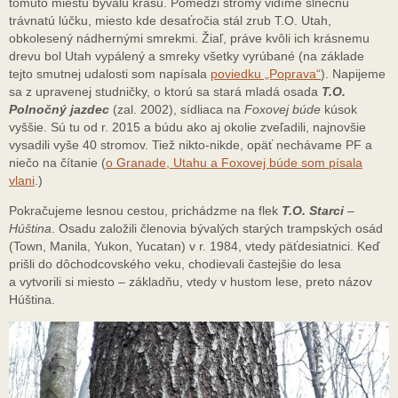
tomuto miestu bývalú krásu. Pomedzi stromy vidíme slnečnú
trávnatú lúčku, miesto kde desaťročia stál zrub T.O. Utah,
obkolesený nádhernými smrekmi. Žiaľ, práve kvôli ich krásnemu
drevu bol Utah vypálený a smreky všetky vyrúbané (na základe
tejto smutnej udalosti som napísala
poviedku „Poprava“
). Napijeme
sa z upravenej studničky, o ktorú sa stará mladá osada
T.O.
Polnočný jazdec
(zal. 2002), sídliaca na
Foxovej búde
kúsok
vyššie. Sú tu od r. 2015 a búdu ako aj okolie zveľadili, najnovšie
vysadili vyše 40 stromov. Tiež nikto-nikde, opäť nechávame PF a
niečo na čítanie (
o Granade, Utahu a Foxovej búde som písala
vlani
.)
Pokračujeme lesnou cestou, prichádzme na flek
T.O. Starci
–
Húština
. Osadu založili členovia bývalých starých trampských osád
(Town, Manila, Yukon, Yucatan) v r. 1984, vtedy päťdesiatnici. Keď
prišli do dôchodcovského veku, chodievali častejšie do lesa
a vytvorili si miesto – základňu, vtedy v hustom lese, preto názov
Húština.