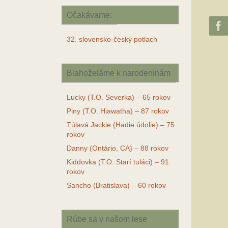
Očakávame:
32. slovensko-český potlach
Blahoželáme k narodeninám
Lucky (T.O. Severka) – 65 rokov
Piny (T.O. Hiawatha) – 87 rokov
Túlavá Jackie (Hadie údolie) – 75
rokov
Danny (Ontário, CA) – 88 rokov
Kiddovka (T.O. Starí tuláci) – 91
rokov
Sancho (Bratislava) – 60 rokov
Rúbe sa v našom lese