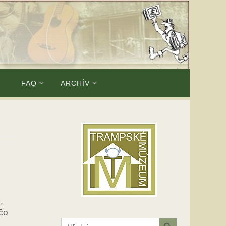
E
FAQ
ARCHÍV
,
čo
Search Button
Search