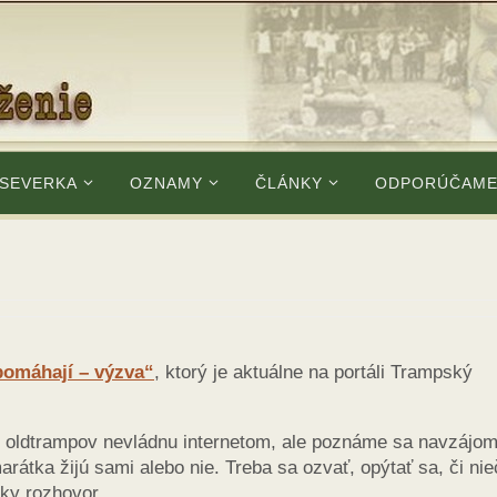
 SEVERKA
OZNAMY
ČLÁNKY
ODPORÚČAM
pomáhají – výzva“
, ktorý je aktuálne na portáli Trampský
 z oldtrampov nevládnu internetom, ale poznáme sa navzájom
átka žijú sami alebo nie. Treba sa ozvať, opýtať sa, či nie
tky rozhovor.