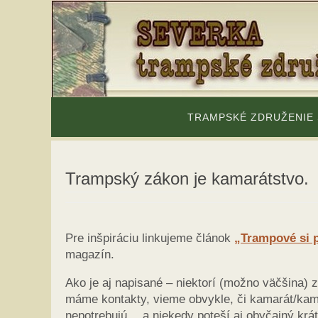
Skip
to
content
Skip
to
TRAMPSKÉ ZDRUŽENIE
content
Trampský zákon je kamarátstvo.
Pre inšpiráciu linkujeme článok
„Trampové si 
magazín.
Ako je aj napisané – niektorí (možno väčšina)
máme kontakty, vieme obvykle, či kamarát/kamar
nepotrebujú… a niekedy poteší aj obyčajný krá