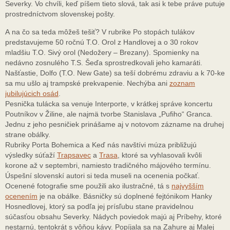
Severky. Vo chvíli, keď píšem tieto slová, tak asi k tebe práve putuje
prostredníctvom slovenskej pošty.
A na čo sa teda môžeš tešiť? V rubrike Po stopách tulákov
predstavujeme 50 ročnú T.O. Orol z Handlovej a o 30 rokov
mladšiu T.O. Sivý orol (Nedožery – Brezany). Spomienky na
nedávno zosnulého T.S. Šeďa sprostredkovali jeho kamaráti.
Našťastie, Dolfo (T.O. New Gate) sa teší dobrému zdraviu a k 70-ke
sa mu ušlo aj trampské prekvapenie. Nechýba ani
zoznam
jubilujúcich osád
.
Pesnička tulácka sa venuje Interporte, v krátkej správe koncertu
Poutníkov v Žiline, ale najmä tvorbe Stanislava „Pufiho“ Granca.
Jednu z jeho pesničiek prinášame aj v notovom zázname na druhej
strane obálky.
Rubriky Porta Bohemica a Keď nás navštívi múza približujú
výsledky súťaží
Trapsavec
a
Trasa
, ktoré sa vyhlasovali kvôli
korone až v septembri, namiesto tradičného májového termínu.
Úspešní slovenskí autori si teda museli na ocenenia počkať.
Ocenené fotografie sme použili ako ilustračné, tá s
najvyšším
ocenením
je na obálke. Básničky sú doplnené fejtónikom Hanky
Hosnedlovej, ktorý sa podľa jej prísľubu stane pravidelnou
súčasťou obsahu Severky. Nádych poviedok majú aj Príbehy, ktoré
nestarnú, tentokrát s vôňou kávy. Popíjala sa na Zahure aj Malej