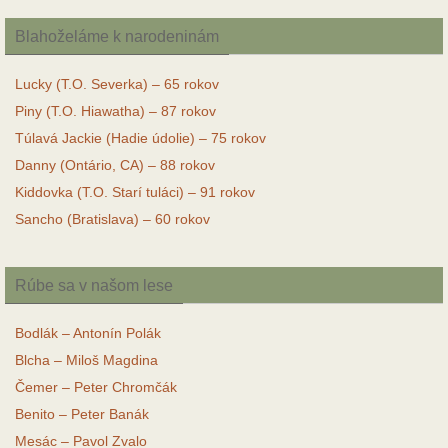
Blahoželáme k narodeninám
Lucky (T.O. Severka) – 65 rokov
Piny (T.O. Hiawatha) – 87 rokov
Túlavá Jackie (Hadie údolie) – 75 rokov
Danny (Ontário, CA) – 88 rokov
Kiddovka (T.O. Starí tuláci) – 91 rokov
Sancho (Bratislava) – 60 rokov
Rúbe sa v našom lese
Bodlák – Antonín Polák
Blcha – Miloš Magdina
Čemer – Peter Chromčák
Benito – Peter Banák
Mesác – Pavol Zvalo