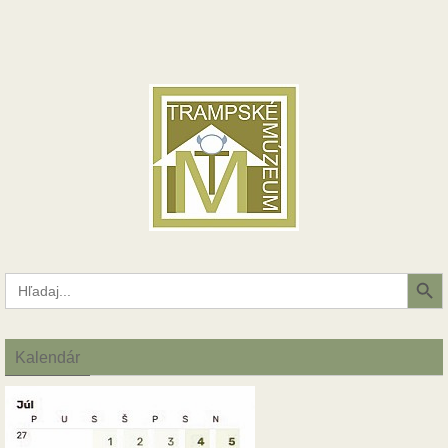
Search Button
Search
for:
Kalendár