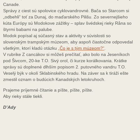
Canade.
Správy z ciest sú spolovice cyklovandrovné. Bača so Starcom si
„odbehli“ toť za Dunaj, do maďarského Pilišu. Zo severnejšieho
kúta Európy sú Modokove zážitky – splav švédskej rieky Råna so
štyrmi babami na palube.
Modok popísal aj súčasný stav a aktivity v súvislosti so
slovenským trampským múzeom, aby aspoň čiastočne odpovedal
všetkým, ktorí kladú otázku
„Čo je s tým múzeom?“
.
V rubrike Z cancákov si môžeš prečítať, ako bolo na Jeseníkoch
pod Šivcom, 20-ke T.O. Sivý orol, či kurze korálkovania. Krátke
správy sú doplnené dlhším popisom 2. putovného vandru T.O.
Veselý býk v okolí Sklabinského hradu. Na záver sa k tiráži ešte
zmestil oznam o budúcich Kanadských letokruhoch.
Prajeme príjemné čítanie a píšte, píšte, píšte.
Aby rieky stále tiekli.
D’Ady