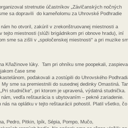
organizoval stretnutie účastníkov „Závlčanských nočných
ami sme sa dopravili do kameňolomu za Uhrovské Podhradie
 nám ho otvoril, zakúril v zrekonštruovanej miestnosti a
 tejto miestnosti (slúži brigádnikom pri obnove hradu), iní
tom sme sa zišli v „spoločenskej miestnosti“ a pri muzike s
na Kňažinove lúky. Tam pri ohníku sme poopekali, zaspieval
nejakom čase sme
s kastelánom, poďakovali a zostúpili do Uhrovského Podhradi
el. My sme sa premiestnili do susednej dedinky Omastiná. T
ri studničke“, pri ktorom je upravená, výdatná studnička.
 nám, vedľa reštaurácia s ubytovaním – pekné zariadenie.
nás na oplátku v tejto reštaurácii pohostil. Platil všetko, č
a, Pedro, Pitkin, Ipík, Sépia, Pompo, Mučo,