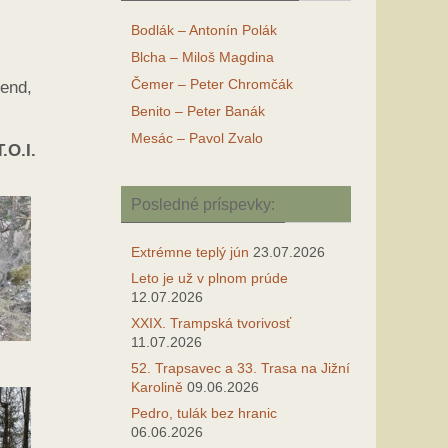
Bodlák – Antonín Polák
Blcha – Miloš Magdina
Čemer – Peter Chromčák
kend,
Benito – Peter Banák
Mesác – Pavol Zvalo
.O.I.
Posledné príspevky:
Extrémne teplý jún
23.07.2026
Leto je už v plnom prúde
12.07.2026
XXIX. Trampská tvorivosť
11.07.2026
52. Trapsavec a 33. Trasa na Jižní
Karolině
09.06.2026
Pedro, tulák bez hranic
06.06.2026