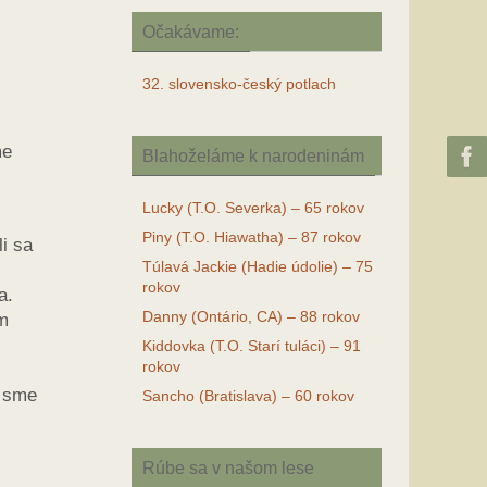
Očakávame:
32. slovensko-český potlach
me
Blahoželáme k narodeninám
Lucky (T.O. Severka) – 65 rokov
Piny (T.O. Hiawatha) – 87 rokov
i sa
Túlavá Jackie (Hadie údolie) – 75
rokov
a.
Danny (Ontário, CA) – 88 rokov
am
Kiddovka (T.O. Starí tuláci) – 91
rokov
o sme
Sancho (Bratislava) – 60 rokov
Rúbe sa v našom lese