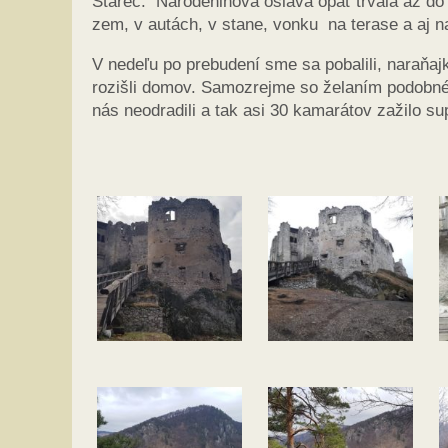
Starec. Narodeninová oslava opäť trvala až do
zem, v autách, v stane, vonku na terase a aj n
V nedeľu po prebudení sme sa pobalili, naraňajk
rozišli domov. Samozrejme so želaním podobnéh
nás neodradili a tak asi 30 kamarátov zažilo 