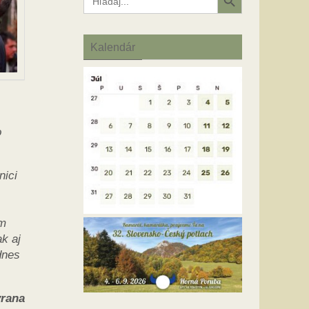
for:
Kalendár
o
nici
em
k aj
dnes
vrana