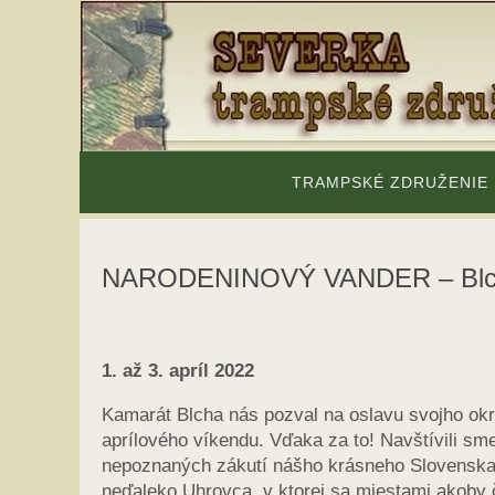
Skip
to
content
Skip
to
TRAMPSKÉ ZDRUŽENIE
content
NARODENINOVÝ VANDER – Blcha
1. až 3. apríl 2022
Kamarát Blcha nás pozval na oslavu svojho ok
aprílového víkendu. Vďaka za to! Navštívili sm
nepoznaných zákutí nášho krásneho Slovenska
neďaleko Uhrovca, v ktorej sa miestami akoby 