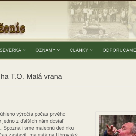
 SEVERKA
OZNAMY
ČLÁNKY
ODPORÚČAM
 T.O. Malá vrana
rúhleho výročia počas prvého
e jedno z ďalších nám dosiaľ
. Spoznali sme malebnú dedinku
čas zastavil, majestátny Uhrovský