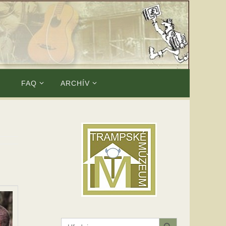
E
FAQ
ARCHÍV
Search Button
Search