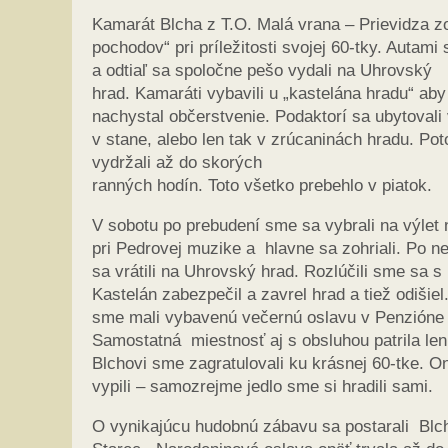
Kamarát Blcha z T.O. Malá vrana – Prievidza z
pochodov“ pri príležitosti svojej 60-tky. Aut
a odtiaľ sa spoločne pešo vydali na Uhrovský
hrad. Kamaráti vybavili u „kastelána hradu“ aby
nachystal občerstvenie. Podaktorí sa ubytovali v
v stane, alebo len tak v zrúcaninách hradu. Po
vydržali až do skorých
ranných hodín. Toto všetko prebehlo v piatok.
V sobotu po prebudení sme sa vybrali na výlet 
pri Pedrovej muzike a hlavne sa zohriali. Po 
sa vrátili na Uhrovský hrad. Rozlúčili sme sa 
Kastelán zabezpečil a zavrel hrad a tiež odiši
sme mali vybavenú večernú oslavu v Penzióne „P
Samostatná miestnosť aj s obsluhou patrila len
Blchovi sme zagratulovali ku krásnej 60-tke. On 
vypili – samozrejme jedlo sme si hradili sami.
O vynikajúcu hudobnú zábavu sa postarali Blch