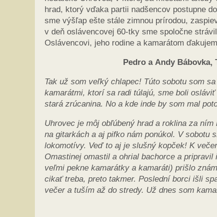
hrad, ktorý vďaka partii nadšencov postupne do
sme výšľap ešte stále zimnou prírodou, zaspieva
v deň oslávencovej 60-tky sme spoločne strávil
Oslávencovi, jeho rodine a kamarátom ďakujem
Pedro a Andy Bábovka, T
Tak už som veľký chlapec! Túto sobotu som sa 
kamarátmi, ktorí sa radi túlajú, sme boli osláv
stará zrúcanina. No a kde inde by som mal pot
Uhrovec je môj obľúbený hrad a roklina za ním 
na gitarkách a aj pifko nám ponúkol. V sobotu 
lokomotívy. Veď to aj je slušný kopček! K večer
Omastinej omastil a ohrial bachorce a pripravil
veľmi pekne kamarátky a kamaráti) prišlo znám
cikať treba, preto takmer. Poslední borci išli 
večer a tuším až do stredy. Už dnes som kamar