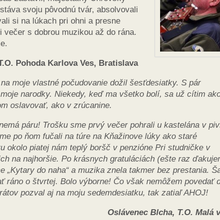
stáva svoju pôvodnú tvár, absolvovali
li si na lúkach pri ohni a presne
i večer s dobrou muzikou až do rána.
e.
.O. Pohoda Karlova Ves, Bratislava
na moje vlastné počudovanie dožil šesťdesiatky. S pár
iť moje narodky. Niekedy, keď ma všetko bolí, sa už cítim ak
om oslavovať, ako v zrúcanine.
nemá páru! Trošku sme prvý večer pohrali u kastelána v piv
sme po ňom fučali na túre na Kňažinove lúky ako staré
u okolo piatej nám teplý boršč v penzióne Pri studničke v
 ich na najhoršie. Po krásnych gratuláciách (ešte raz ďakuj
e „Kytary do naha“ a muzika znela takmer bez prestania. Ša
spať ráno o štvrtej. Bolo výborne! Čo však nemôžem povedať 
átov pozval aj na moju sedemdesiatku, tak zatiaľ AHOJ!
Oslávenec
Blcha, T.O. Malá 