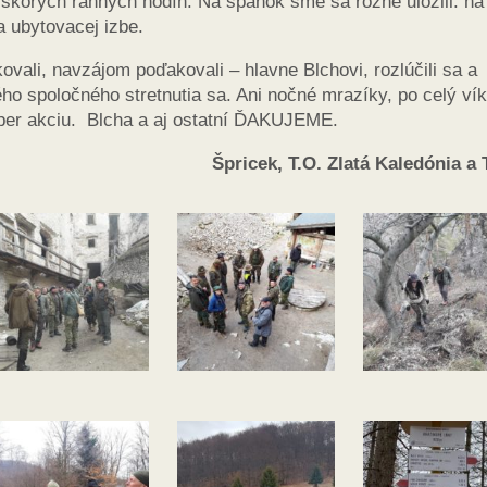
 skorých ranných hodín. Na spánok sme sa rôzne uložili: na
a ubytovacej izbe.
ovali, navzájom poďakovali – hlavne Blchovi, rozlúčili sa a
o spoločného stretnutia sa. Ani nočné mrazíky, po celý ví
super akciu. Blcha a aj ostatní ĎAKUJEME.
Špricek, T.O. Zlatá Kaledónia a T