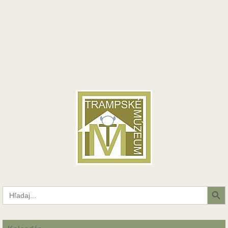
Search Button
Search
for: