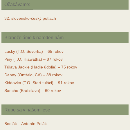
Očakávame:
32. slovensko-český potlach
Blahoželáme k narodeninám
Lucky (T.O. Severka) – 65 rokov
Piny (T.O. Hiawatha) – 87 rokov
Túlavá Jackie (Hadie údolie) – 75 rokov
Danny (Ontário, CA) – 88 rokov
Kiddovka (T.O. Starí tuláci) – 91 rokov
Sancho (Bratislava) – 60 rokov
Rúbe sa v našom lese
Bodlák – Antonín Polák