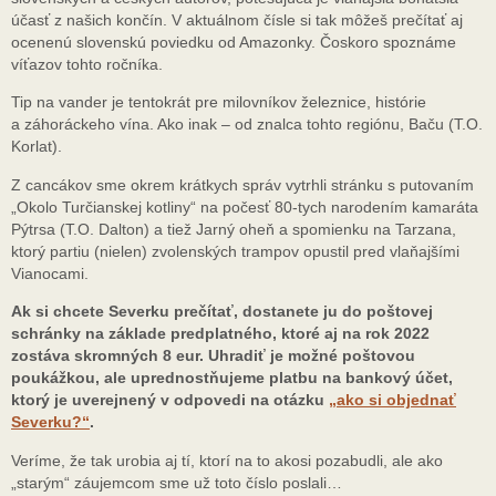
účasť z našich končín. V aktuálnom čísle si tak môžeš prečítať aj
ocenenú slovenskú poviedku od Amazonky. Čoskoro spoznáme
víťazov tohto ročníka.
Tip na vander je tentokrát pre milovníkov železnice, histórie
a záhoráckeho vína. Ako inak – od znalca tohto regiónu, Baču (T.O.
Korlat).
Z cancákov sme okrem krátkych správ vytrhli stránku s putovaním
„Okolo Turčianskej kotliny“ na počesť 80-tych narodením kamaráta
Pýtrsa (T.O. Dalton) a tiež Jarný oheň a spomienku na Tarzana,
ktorý partiu (nielen) zvolenských trampov opustil pred vlaňajšími
Vianocami.
Ak si chcete Severku prečítať, dostanete ju do poštovej
schránky na základe predplatného, ktoré aj na rok 2022
zostáva skromných 8 eur. Uhradiť je možné poštovou
poukážkou, ale uprednostňujeme platbu na bankový účet,
ktorý je uverejnený v odpovedi na otázku
„ako si objednať
Severku?“
.
Veríme, že tak urobia aj tí, ktorí na to akosi pozabudli, ale ako
„starým“ záujemcom sme už toto číslo poslali…