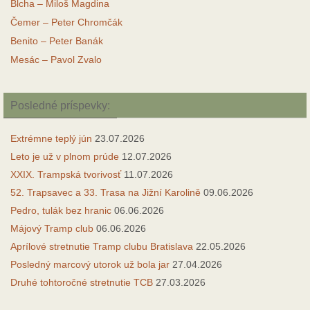
Blcha – Miloš Magdina
Čemer – Peter Chromčák
Benito – Peter Banák
Mesác – Pavol Zvalo
Posledné príspevky:
Extrémne teplý jún
23.07.2026
Leto je už v plnom prúde
12.07.2026
XXIX. Trampská tvorivosť
11.07.2026
52. Trapsavec a 33. Trasa na Jižní Karolině
09.06.2026
Pedro, tulák bez hranic
06.06.2026
Májový Tramp club
06.06.2026
Aprílové stretnutie Tramp clubu Bratislava
22.05.2026
Posledný marcový utorok už bola jar
27.04.2026
Druhé tohtoročné stretnutie TCB
27.03.2026