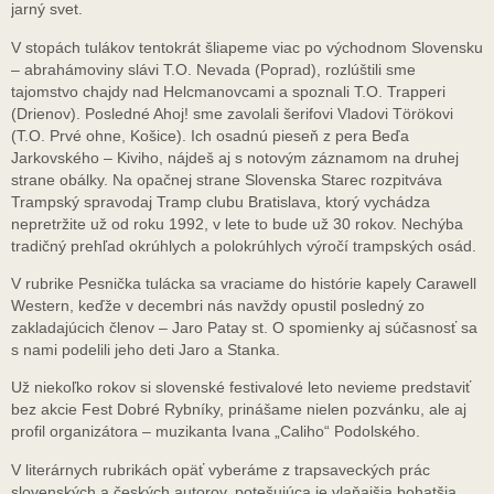
jarný svet.
V stopách tulákov tentokrát šliapeme viac po východnom Slovensku
– abrahámoviny slávi T.O. Nevada (Poprad), rozlúštili sme
tajomstvo chajdy nad Helcmanovcami a spoznali T.O. Trapperi
(Drienov). Posledné Ahoj! sme zavolali šerifovi Vladovi Törökovi
(T.O. Prvé ohne, Košice). Ich osadnú pieseň z pera Beďa
Jarkovského – Kiviho, nájdeš aj s notovým záznamom na druhej
strane obálky. Na opačnej strane Slovenska Starec rozpitváva
Trampský spravodaj Tramp clubu Bratislava, ktorý vychádza
nepretržite už od roku 1992, v lete to bude už 30 rokov. Nechýba
tradičný prehľad okrúhlych a polokrúhlych výročí trampských osád.
V rubrike Pesnička tulácka sa vraciame do histórie kapely Carawell
Western, keďže v decembri nás navždy opustil posledný zo
zakladajúcich členov – Jaro Patay st. O spomienky aj súčasnosť sa
s nami podelili jeho deti Jaro a Stanka.
Už niekoľko rokov si slovenské festivalové leto nevieme predstaviť
bez akcie Fest Dobré Rybníky, prinášame nielen pozvánku, ale aj
profil organizátora – muzikanta Ivana „Caliho“ Podolského.
V literárnych rubrikách opäť vyberáme z trapsaveckých prác
slovenských a českých autorov, potešujúca je vlaňajšia bohatšia