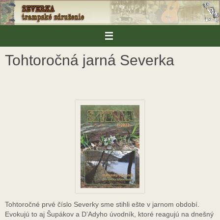
Skip
to
content
Tohtoročná jarná Severka
Tohtoročné prvé číslo Severky sme stihli ešte v jarnom období.
Evokujú to aj Šupákov a D’Adyho úvodník, ktoré reagujú na dnešný