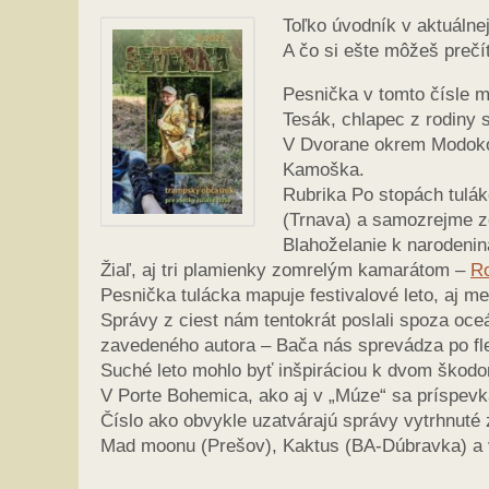
Toľko úvodník v aktuálne
A čo si ešte môžeš prečít
Pesnička v tomto čísle m
Tesák, chlapec z rodiny 
V Dvorane okrem Modoko
Kamoška.
Rubrika Po stopách tulák
(Trnava) a samozrejme z
Blahoželanie k narodenin
Žiaľ, aj tri plamienky zomrelým kamarátom –
R
Pesnička tulácka mapuje festivalové leto, aj me
Správy z ciest nám tentokrát poslali spoza oce
zavedeného autora – Bača nás sprevádza po fle
Suché leto mohlo byť inšpiráciou k dvom škod
V Porte Bohemica, ako aj v „Múze“ sa príspev
Číslo ako obvykle uzatvárajú správy vytrhnuté
Mad moonu (Prešov), Kaktus (BA-Dúbravka) a v