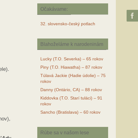
Očakávame:
32. slovensko-český potlach
Blahoželáme k narodeninám
Lucky (T.O. Severka) – 65 rokov
Piny (T.O. Hiawatha) – 87 rokov
le).
Túlavá Jackie (Hadie údolie) – 75
rokov
Danny (Ontário, CA) – 88 rokov
Kiddovka (T.O. Starí tuláci) – 91
rokov
Sancho (Bratislava) – 60 rokov
nov),
Rúbe sa v našom lese