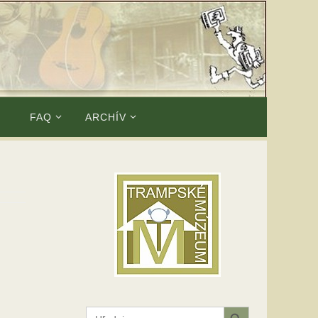
E
FAQ
ARCHÍV
Search Button
Search