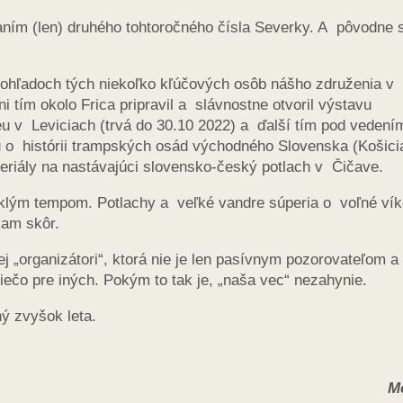
aním (len) druhého tohtoročného čísla Severky. A pôvodne
ohľadoch tých niekoľko kľúčových osôb nášho združenia v
 tím okolo Frica pripravil a slávnostne otvoril výstavu
v Leviciach (trvá do 30.10 2022) a ďalší tím pod vedení
hu o histórii trampských osád východného Slovenska (Košic
riály na nastávajúci slovensko-český potlach v Čičave.
yklým tempom. Potlachy a veľké vandre súperia o voľné ví
kam skôr.
ej „organizátori“, ktorá nie je len pasívnym pozorovateľom a
iečo pre iných. Pokým to tak je, „naša vec“ nezahynie.
ý zvyšok leta.
M