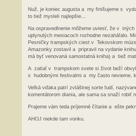
Nuž, je koniec augusta a my finišujeme s vyd
to tiež mysleli najlepšie…
Na ospravedlnenie môžeme uviesť, že v iných 
uplynulých mesiacoch rozhodne nezaháľalo. Mini
Pesničky trampských ciest v Tekovskom múzeu 
Amazonky zostavil a pripravil na vydanie kni
má byť venovaná samostatná kniha) a tiež mate
A zatiaľ v trampskom svete si život beží obv
s hudobnými festivalmi a my často nevieme, 
Veľká vďaka patrí zvláštnej sorte ľudí, nazývan
komentátorom diania, ale sama sa snaží robiť n
Prajeme vám teda príjemné čítanie a ešte pekn
AHOJ niekde tam vonku.