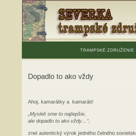
Skip
to
content
Skip
to
TRAMPSKÉ ZDRUŽENIE
content
Dopadlo to ako vždy
Ahoj, kamarátky a kamaráti!
„Mysleli sme to najlepšie,
ale dopadlo to ako vždy…“,
znel autentický výrok jedného čelného sovietsk