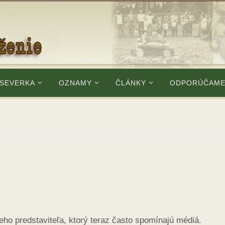
 SEVERKA
OZNAMY
ČLÁNKY
ODPORÚČAM
eho predstaviteľa, ktorý teraz často spomínajú médiá.