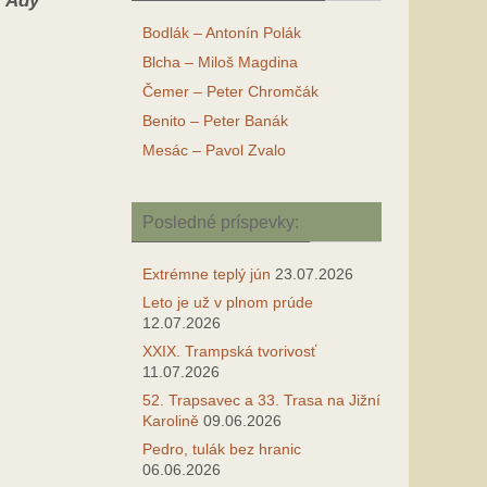
’Ady
Bodlák – Antonín Polák
Blcha – Miloš Magdina
Čemer – Peter Chromčák
Benito – Peter Banák
Mesác – Pavol Zvalo
Posledné príspevky:
Extrémne teplý jún
23.07.2026
Leto je už v plnom prúde
12.07.2026
XXIX. Trampská tvorivosť
11.07.2026
52. Trapsavec a 33. Trasa na Jižní
Karolině
09.06.2026
Pedro, tulák bez hranic
06.06.2026