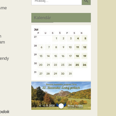
for:
 sme
Kalendár
m
iam
kendy
odok