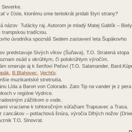
j Severke.
ať v čísle, ktorému sme tentokrát pridali štyri strany?
á názov Tulácky raj. Autorom je mladý Matej Gablík – Biely
s trampskou tradíciou.
vho úvodníka spoznáš Sedem zastavení leta Šupákovho
ov predstavuje Sivých vlkov (Šuňava), T.O. Stratená stopa
oznam osád s okrúhlym, či polokrúhlym výročím.
ám smeruje aj k šerifovi Peťovi (T.O. Salamander, Bard.Kúpe
opák
,
B.Blahovec
,
Vechťo
.
nšie muzikantské stretnutia.
ánu Lída a Baron von Colorado. Zato Tip na vander je z pera
koch v regióne Vydrice.
oradostným zážitkom o vode.
kami vraciame k tohtoročným súťažiam Trapsavec a Trasa.
 z cancákov – potlachová šnúra, výročia Dlhých nožov (Drie
znik T.O. Slnovrat.