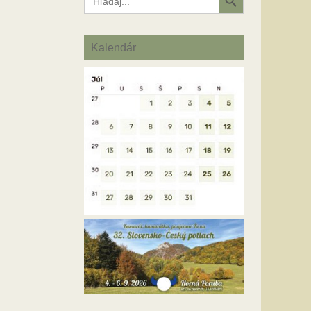
for:
Kalendár