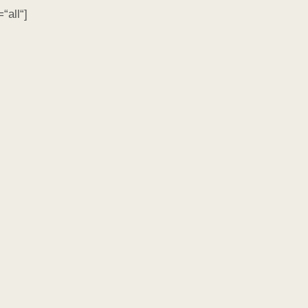
“all“]