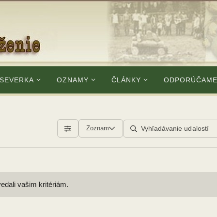
 SEVERKA
OZNAMY
ČLÁNKY
ODPORÚČAM
Zoznam
edali vašim kritériám.