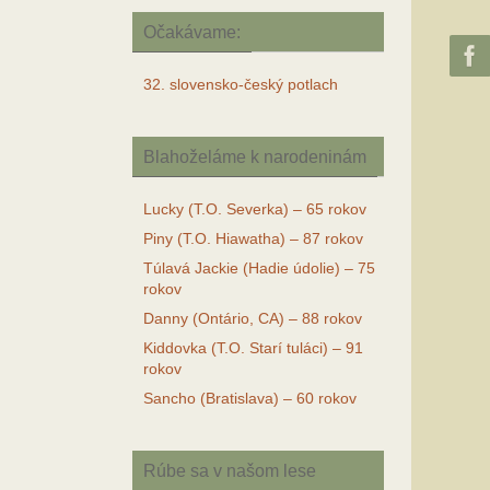
Očakávame:
32. slovensko-český potlach
Blahoželáme k narodeninám
Lucky (T.O. Severka) – 65 rokov
Piny (T.O. Hiawatha) – 87 rokov
Túlavá Jackie (Hadie údolie) – 75
rokov
Danny (Ontário, CA) – 88 rokov
Kiddovka (T.O. Starí tuláci) – 91
rokov
Sancho (Bratislava) – 60 rokov
Rúbe sa v našom lese