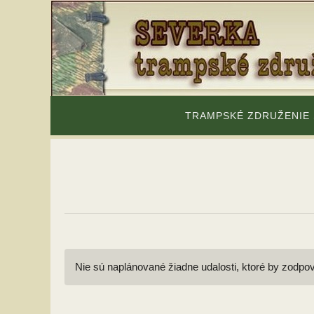
Skip
to
content
Skip
to
TRAMPSKÉ ZDRUŽENIE
content
Nie sú naplánované žiadne udalosti, ktoré by zodpov