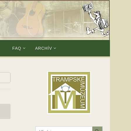
E
FAQ
ARCHÍV
Search Button
Search