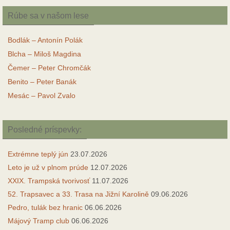
Rúbe sa v našom lese
Bodlák – Antonín Polák
Blcha – Miloš Magdina
Čemer – Peter Chromčák
Benito – Peter Banák
Mesác – Pavol Zvalo
Posledné príspevky:
Extrémne teplý jún
23.07.2026
Leto je už v plnom prúde
12.07.2026
XXIX. Trampská tvorivosť
11.07.2026
52. Trapsavec a 33. Trasa na Jižní Karolině
09.06.2026
Pedro, tulák bez hranic
06.06.2026
Májový Tramp club
06.06.2026