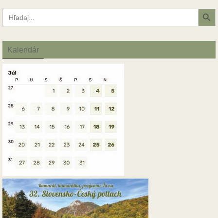
Search Button
Search
for:
Kalendár