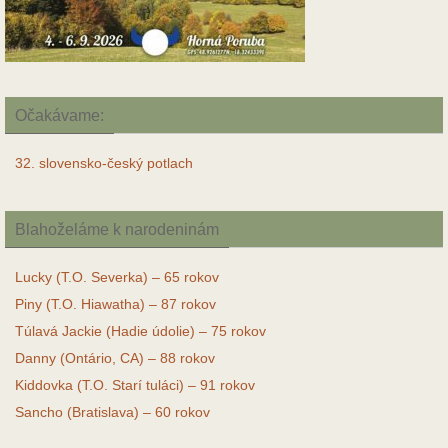
Očakávame:
32. slovensko-český potlach
Blahoželáme k narodeninám
Lucky (T.O. Severka) – 65 rokov
Piny (T.O. Hiawatha) – 87 rokov
Túlavá Jackie (Hadie údolie) – 75 rokov
Danny (Ontário, CA) – 88 rokov
Kiddovka (T.O. Starí tuláci) – 91 rokov
Sancho (Bratislava) – 60 rokov