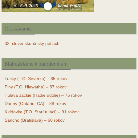
Očakávame:
32. slovensko-český potlach
Blahoželáme k narodeninám
Lucky (T.O. Severka) – 65 rokov
Piny (T.O. Hiawatha) – 87 rokov
Túlavá Jackie (Hadie údolie) – 75 rokov
Danny (Ontário, CA) – 88 rokov
Kiddovka (T.O. Starí tuláci) – 91 rokov
Sancho (Bratislava) – 60 rokov