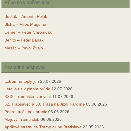
Rúbe sa v našom lese
Bodlák – Antonín Polák
Blcha – Miloš Magdina
Čemer – Peter Chromčák
Benito – Peter Banák
Mesác – Pavol Zvalo
Posledné príspevky:
Extrémne teplý jún
23.07.2026
Leto je už v plnom prúde
12.07.2026
XXIX. Trampská tvorivosť
11.07.2026
52. Trapsavec a 33. Trasa na Jižní Karolině
09.06.2026
Pedro, tulák bez hranic
06.06.2026
Májový Tramp club
06.06.2026
Aprílové stretnutie Tramp clubu Bratislava
22.05.2026