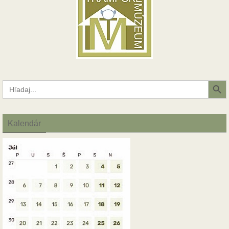
Search Button
Search
for:
Kalendár