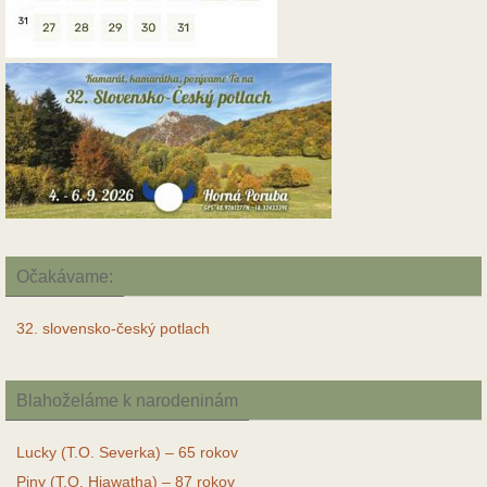
Očakávame:
32. slovensko-český potlach
Blahoželáme k narodeninám
Lucky (T.O. Severka) – 65 rokov
Piny (T.O. Hiawatha) – 87 rokov