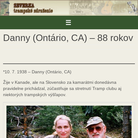
Skip
to
content
Danny (Ontário, CA) – 88 rokov
*10. 7. 1938 – Danny (Ontário, CA)
Žije v Kanade, ale na Slovensko za kamarátmi donedávna
pravidelne prichádzal, zúčastňuje sa stretnutí Tramp clubu aj
niektorých trampských výšľapov.