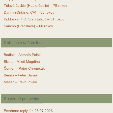
Túlavá Jackie (Hadie údolie) – 75 rokov
Danny (Ontário, CA) – 88 rokov
Kiddovka (T.O. Starí tuláci) – 91 rokov
Sancho (Bratislava) – 60 rokov
Rúbe sa v našom lese
Bodlák – Antonín Polák
Blcha – Miloš Magdina
Čemer – Peter Chromčák
Benito – Peter Banák
Mesác – Pavol Zvalo
Posledné príspevky:
Extrémne teplý jún
23.07.2026