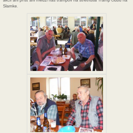
akcií ani prísť ani medzi nás trampov na stretnutia Tramp clubu na
Slamke.