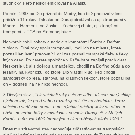
studničky, Fero neskôr emigroval na Aljašku.
Po roku 1968 sa Dio priženil do Modry, kde tiež pracoval v lese
približne 11 rokov. Tak ako pri Dunaji stretával sa aj s trampami v
Modre – Harmónii, na Zoške – Zochovej chate, aj s terajšími
trampami z TCB na Slamenej búde.
Neskoršie trávil soboty a nedele s kamarátmi Šortim a Dolfom
z Modry. Dlhé roky spolu trampovali, vodil ich na miesta, ktoré
poznali len lesní pracovníci, oni zas poznali trampské fleky a fleky
iných osád. Po návrate spoločne v Kača-bare zapíjali prach ciest.
Neskoršie už aj s dcérou a manželkou chodili na Dolfiho búdu a do
lesanky na Rybníčku, od ktorej Dio vlastnil kľúč. Keď chodil
samotársky do lesa, stanoval na krásnych flekoch, ktoré poznal iba
on – dodnes na ne nikto nechodí.
Z Diových slov:
„Tak ubiehali roky a čo nevidím, už som starý chlap,
dýcham tak, že pred sebou rozfukujem lístie na chodníku. Teraz
väčšinou sedávam doma, mám dýchací pristroj, lieky na pľúca a
občas pozerám fotky z minulosti z povodia Dunaja či z Malých
Karpát, mám
ich 1600 farebných a čierno-bielych okolo 1000.“
Dnes mu zdravotný stav nedovoľuje zúčastňovať sa trampských