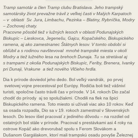
Tramp samotár a člen Tramp clubu Bratislava. Jeho trampský
samotársky život prevažne trávil z veľkej časti v Malých Karpatoch
– v oblasti Sv. Jura, Limbachu, Pezinka – Blatiny, Rybníčka, Modry
– Zochovej chaty.
Pracovne pôsobil tiež v lužných lesoch v oblasti Podunajských
Biskupíc – Lieskovca, Jegenešu, Gajcu, Kopačského, Biskupického
ramena, aj ako zamestnanec Štátnych lesov. V tomto období si
obľúbil a s rodinou navštevoval mnohé trampské miesta v okolí
Modry a tiež lužného lesa na brehoch Dunaja. Tu sa stretával aj
s trampami z okolia Podunajských Biskupíc, Feriby, Brenera, Ivanky
pri Dunaji, Vrakune a tiež nového Vlčieho hrdla.
Dia k prírode doviedol jeho dedo. Bol veľký vandrák, po prvej
svetovej vojne precestoval pol Európy. Rodičia boli tiež vášniví
turisti, spoločne často trávili čas v prírode. V 14. rokoch Dio začal
chodiť do prírody aj so spolužiakmi. Chodili na flek na špici
Biskupického ramena. Toto miesto si užívali viac ako 10 rokov. Keď
sa osada rozpadla, Dio sa v 19. rokoch zamestnal v Slovenských
lesoch. Do lesov išiel pracovať z jediného dôvodu – na rozdiel od
ostatných bol stále v prírode. Pracoval s prestávkami asi 4 roky na
ostrove Kopáč ako drevorubač spolu s Ferom Slovákom a
Dušanom Gargálakom, ktorí mali trampskú osadu povyše Železnej