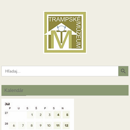
Search Button
Search
for:
Kalendár