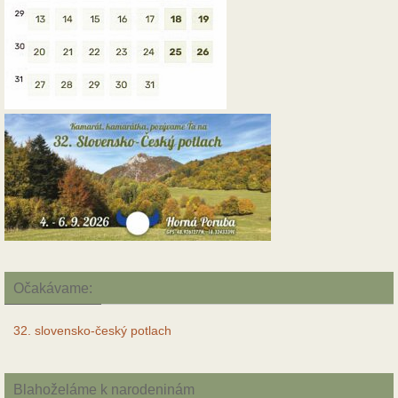
Očakávame:
32. slovensko-český potlach
Blahoželáme k narodeninám