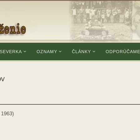
 SEVERKA
OZNAMY
ČLÁNKY
ODPORÚČAM
ov
a 1963)