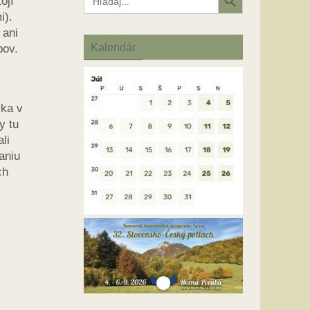
ojí
for:
i).
 ani
Kalendár
ipov.
vka v
y tu
li
aniu
ch