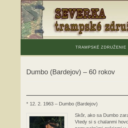
Skip
to
content
Skip
to
TRAMPSKÉ ZDRUŽENIE
content
Dumbo (Bardejov) – 60 rokov
* 12. 2. 1963 – Dumbo (Bardejov)
Skôr, ako sa Dumbo zarad
Vtedy si s chalanmi hovor