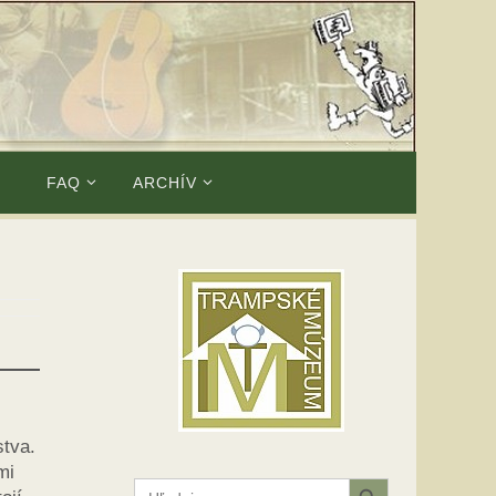
E
FAQ
ARCHÍV
stva.
mi
Search Button
Search