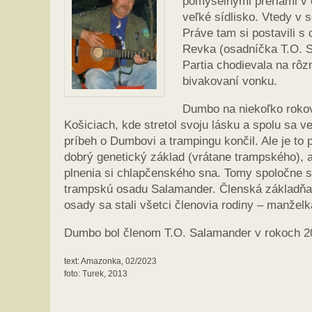
pomyselnými prériami v o
veľké sídlisko. Vtedy v
Práve tam si postavili s
Revka (osadníčka T.O. Sa
Partia chodievala na rôzn
bivakovaní vonku.
Dumbo na niekoľko rokov 
Košiciach, kde stretol svoju lásku a spolu sa v
príbeh o Dumbovi a trampingu končil. Ale je to 
dobrý genetický základ (vrátane trampského), a 
plnenia si chlapčenského sna. Tomy spoločne 
trampskú osadu Salamander. Členská základňa 
osady sa stali všetci členovia rodiny – manžel
Dumbo bol členom T.O. Salamander v rokoch 2
text: Amazonka, 02/2023
foto: Turek, 2013