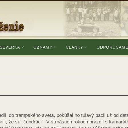
 SEVERKA
OZNAMY
ČLÁNKY
ODPORÚČAM
il do trampského sveta, pokúšal ho túlavý bacil už od det
ili, že sú „čundráci“. V štrnástich rokoch brázdil s kamarát