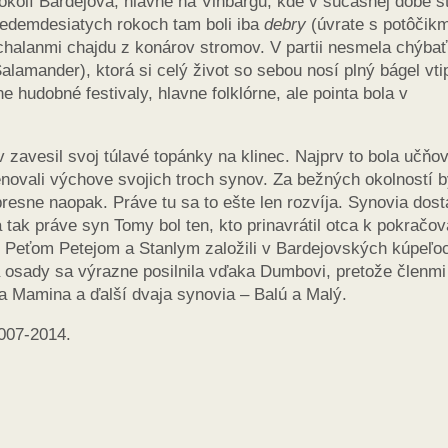
kolí Bardejova, hlavne na Vinbargu, kde v súčasnej dobe st
 sedemdesiatych rokoch tam boli iba
debry
(úvrate s potôčikm
 chalanmi chajdu z konárov stromov. V partii nesmela chýbať
lamander), ktorá si celý život so sebou nosí plný bágel vt
e hudobné festivaly, hlavne folklórne, ale pointa bola v
zavesil svoj túlavé topánky na klinec. Najprv to bola učňo
enovali výchove svojich troch synov. Za bežných okolností b
presne naopak. Práve tu sa to ešte len rozvíja. Synovia dosta
tak práve syn Tomy bol ten, kto prinavrátil otca k pokračov
s Peťom Petejom a Stanlym založili v Bardejovských kúpeľo
osady sa výrazne posilnila vďaka Dumbovi, pretože členmi
ka Mamina a ďalší dvaja synovia – Balú a Malý.
007-2014.