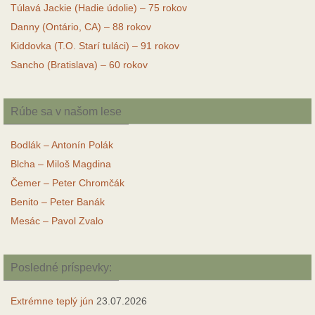
Túlavá Jackie (Hadie údolie) – 75 rokov
Danny (Ontário, CA) – 88 rokov
Kiddovka (T.O. Starí tuláci) – 91 rokov
Sancho (Bratislava) – 60 rokov
Rúbe sa v našom lese
Bodlák – Antonín Polák
Blcha – Miloš Magdina
Čemer – Peter Chromčák
Benito – Peter Banák
Mesác – Pavol Zvalo
Posledné príspevky:
Extrémne teplý jún
23.07.2026