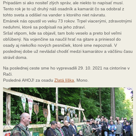
Pripadám si ako nositeľ zlých správ, ale niekto to napísať musí.
Tento rok je to už druhý náš osadník a kamarát čo sa odobral z
tohto sveta a odišiel na vander s ktorého niet návratu.
Emánek nás opustil vo veku 73 rokov. Trpel viacerými, zdravotnými
neduhmi, ktoré sa podpísali na jeho zdraví.
Sršal vtipom, kde sa objavil, tam bolo veselo a preto bol veľmi
obľúbený. Na vojenčine sa naučil hrať na gitare a priniesol do
osady aj niekoľko nových pesničiek, ktoré sme nepoznali. V
poslednej dobe už nevládal chodiť medzi kamarátov a väčšinu času
strávil doma.
Na poslednej ceste sme ho vyprevadili 29. 10. 2021 na cintoríne v
Rači.
Posledné AHOJ! za osadu
Zlatá líška
, Mono.