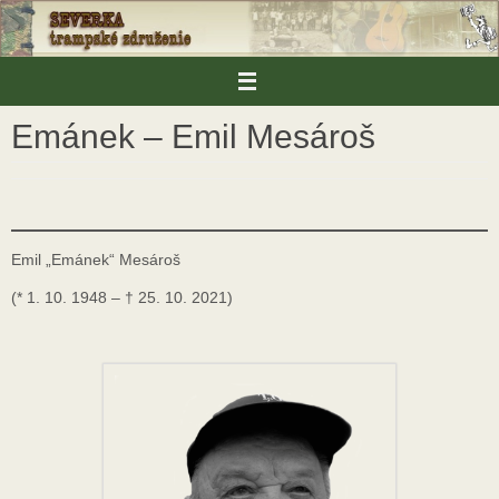
Skip
to
content
Emánek – Emil Mesároš
Emil „Emánek“ Mesároš
(* 1. 10. 1948 – † 25. 10. 2021)