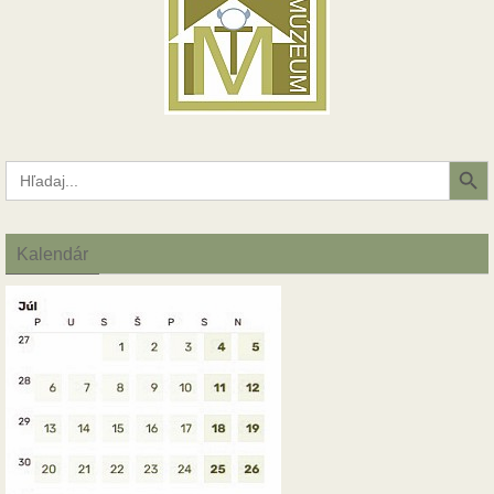
Search Button
Search
for:
Kalendár