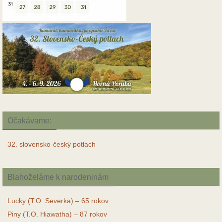
Očakávame:
32. slovensko-český potlach
Blahoželáme k narodeninám
Lucky (T.O. Severka) – 65 rokov
Piny (T.O. Hiawatha) – 87 rokov