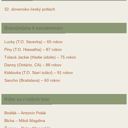
32. slovensko-český potlach
Blahoželáme k narodeninám
Lucky (T.O. Severka) – 65 rokov
Piny (T.O. Hiawatha) – 87 rokov
Túlavá Jackie (Hadie údolie) – 75 rokov
Danny (Ontário, CA) – 88 rokov
Kiddovka (T.O. Starí tuláci) – 91 rokov
Sancho (Bratislava) – 60 rokov
Rúbe sa v našom lese
Bodlák – Antonín Polák
Blcha – Miloš Magdina