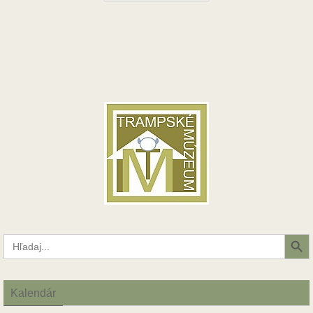
Search Button
Search
for:
Kalendár