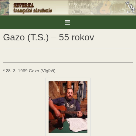
Skip
to
content
Gazo (T.S.) – 55 rokov
* 28. 3. 1969 Gazo (Vígľaš)