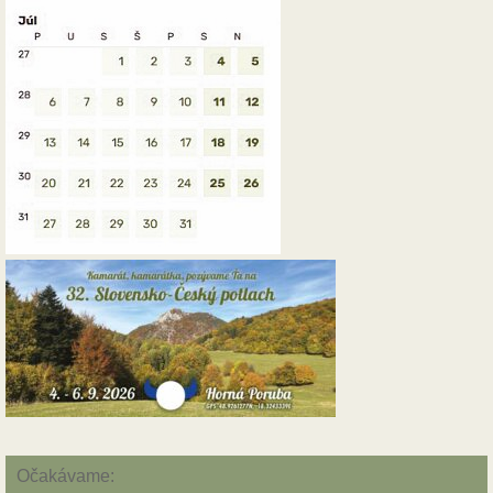
Očakávame: