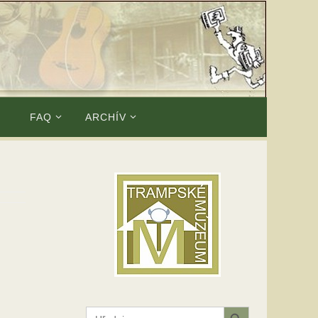
E
FAQ
ARCHÍV
Search Button
Search