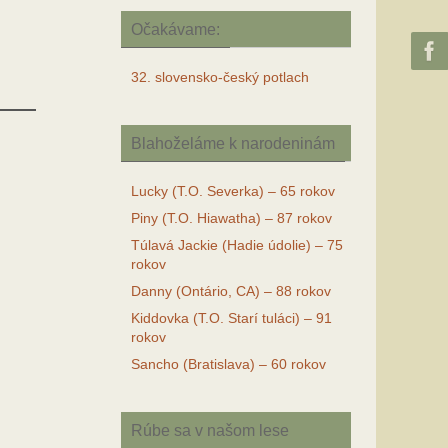
Očakávame:
32. slovensko-český potlach
Blahoželáme k narodeninám
Lucky (T.O. Severka) – 65 rokov
Piny (T.O. Hiawatha) – 87 rokov
Túlavá Jackie (Hadie údolie) – 75
rokov
Danny (Ontário, CA) – 88 rokov
Kiddovka (T.O. Starí tuláci) – 91
rokov
Sancho (Bratislava) – 60 rokov
Rúbe sa v našom lese