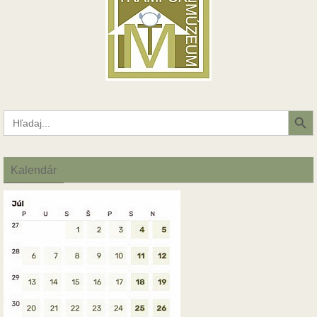
Search Button
Search
for:
Kalendár