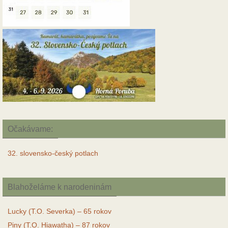
Očakávame:
32. slovensko-český potlach
Blahoželáme k narodeninám
Lucky (T.O. Severka) – 65 rokov
Piny (T.O. Hiawatha) – 87 rokov