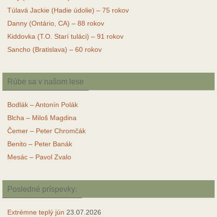
Túlavá Jackie (Hadie údolie) – 75 rokov
Danny (Ontário, CA) – 88 rokov
Kiddovka (T.O. Starí tuláci) – 91 rokov
Sancho (Bratislava) – 60 rokov
Rúbe sa v našom lese
Bodlák – Antonín Polák
Blcha – Miloš Magdina
Čemer – Peter Chromčák
Benito – Peter Banák
Mesác – Pavol Zvalo
Posledné príspevky:
Extrémne teplý jún
23.07.2026