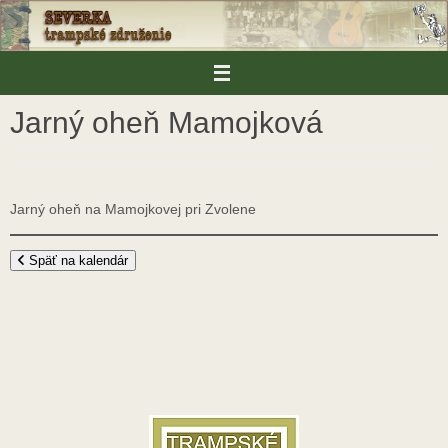
Skip
to
content
Jarný oheň Mamojková
Jarný oheň na Mamojkovej pri Zvolene
Späť na kalendár