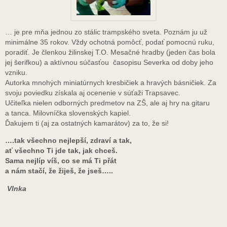
… je pre mňa jednou zo stálic trampského sveta. Poznám ju už
minimálne 35 rokov. Vždy ochotná pomôcť, podať pomocnú ruku,
poradiť. Je členkou žilinskej T.O. Mesačné hradby (jeden čas bola
jej šerifkou) a aktívnou súčasťou časopisu Severka od doby jeho
vzniku.
Autorka mnohých miniatúrnych kresbičiek a hravých básničiek. Za
svoju poviedku získala aj ocenenie v súťaži Trapsavec.
Učiteľka nielen odborných predmetov na ZŠ, ale aj hry na gitaru
a tanca. Milovníčka slovenských kapiel.
Ďakujem ti (aj za ostatných kamarátov) za to, že si!
….tak všechno nejlepší, zdraví a tak,
ať všechno Ti jde tak, jak chceš.
Sama nejlíp víš, co se má Ti přát
a nám stačí, že žiješ, že jseš…..
Vlnka