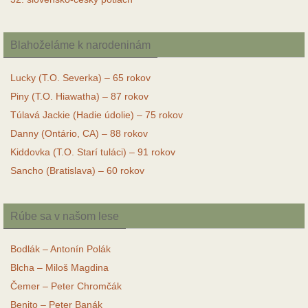
Blahoželáme k narodeninám
Lucky (T.O. Severka) – 65 rokov
Piny (T.O. Hiawatha) – 87 rokov
Túlavá Jackie (Hadie údolie) – 75 rokov
Danny (Ontário, CA) – 88 rokov
Kiddovka (T.O. Starí tuláci) – 91 rokov
Sancho (Bratislava) – 60 rokov
Rúbe sa v našom lese
Bodlák – Antonín Polák
Blcha – Miloš Magdina
Čemer – Peter Chromčák
Benito – Peter Banák