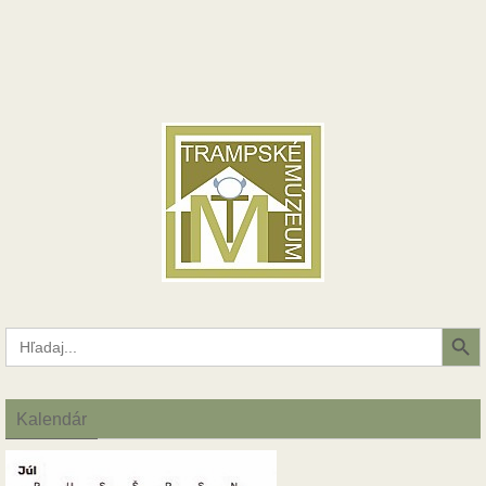
Search Button
Search
for:
Kalendár