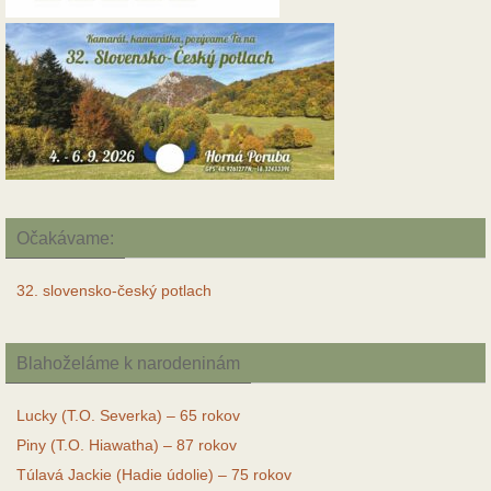
Očakávame:
32. slovensko-český potlach
Blahoželáme k narodeninám
Lucky (T.O. Severka) – 65 rokov
Piny (T.O. Hiawatha) – 87 rokov
Túlavá Jackie (Hadie údolie) – 75 rokov