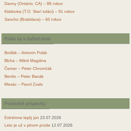
Danny (Ontário, CA) – 88 rokov
Kiddovka (T.O. Starí tuláci) – 91 rokov
Sancho (Bratislava) – 60 rokov
Rúbe sa v našom lese
Bodlák – Antonín Polák
Blcha – Miloš Magdina
Čemer – Peter Chromčák
Benito – Peter Banák
Mesác – Pavol Zvalo
Posledné príspevky:
Extrémne teplý jún
23.07.2026
Leto je už v plnom prúde
12.07.2026