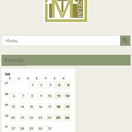
Search Button
Search
for:
Kalendár