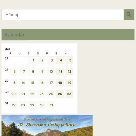
Search Button
Search
for:
Kalendár