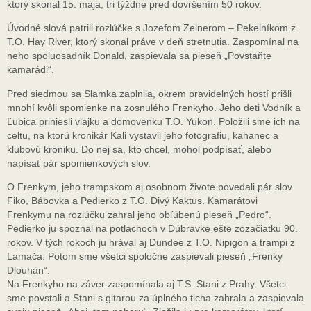
ktorý skonal 15. mája, tri týždne pred dovŕšením 50 rokov.
Úvodné slová patrili rozlúčke s Jozefom Zelnerom – Pekelníkom z
T.O. Hay River, ktorý skonal práve v deň stretnutia. Zaspomínal na
neho spoluosadník Donald, zaspievala sa pieseň „Povstaňte
kamarádi“.
Pred siedmou sa Slamka zaplnila, okrem pravidelných hostí prišli
mnohí kvôli spomienke na zosnulého Frenkyho. Jeho deti Vodník a
Ľubica priniesli vlajku a domovenku T.O. Yukon. Položili sme ich na
celtu, na ktorú kronikár Kali vystavil jeho fotografiu, kahanec a
klubovú kroniku. Do nej sa, kto chcel, mohol podpísať, alebo
napísať pár spomienkových slov.
O Frenkym, jeho trampskom aj osobnom živote povedali pár slov
Fiko, Bábovka a Pedierko z T.O. Divý Kaktus. Kamarátovi
Frenkymu na rozlúčku zahral jeho obľúbenú pieseň „Pedro“.
Pedierko ju spoznal na potlachoch v Dúbravke ešte zozačiatku 90.
rokov. V tých rokoch ju hrával aj Dundee z T.O. Nipigon a trampi z
Lamača. Potom sme všetci spoločne zaspievali pieseň „Frenky
Dlouhán“.
Na Frenkyho na záver zaspomínala aj T.S. Stani z Prahy. Všetci
sme povstali a Stani s gitarou za úplného ticha zahrala a zaspievala