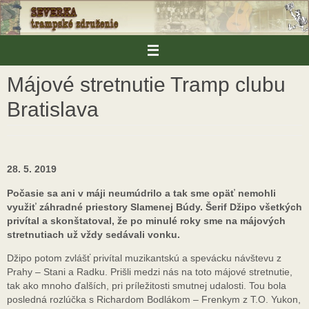
Skip
to
content
Májové stretnutie Tramp clubu
Bratislava
28. 5. 2019
Počasie sa ani v máji neumúdrilo a tak sme opäť nemohli
využiť záhradné priestory Slamenej Búdy. Šerif Džipo všetkých
privítal a skonštatoval, že po minulé roky sme na májových
stretnutiach už vždy sedávali vonku.
Džipo potom zvlášť privítal muzikantskú a spevácku návštevu z
Prahy – Stani a Radku. Prišli medzi nás na toto májové stretnutie,
tak ako mnoho ďalších, pri príležitosti smutnej udalosti. Tou bola
posledná rozlúčka s Richardom Bodlákom – Frenkym z T.O. Yukon,