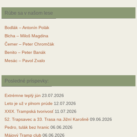
Rúbe sa v našom lese
Bodlák – Antonín Polák
Blcha – Miloš Magdina
Čemer – Peter Chromčák
Benito – Peter Banák
Mesác – Pavol Zvalo
Posledné príspevky:
Extrémne teplý jún
23.07.2026
Leto je už v plnom prúde
12.07.2026
XXIX. Trampská tvorivosť
11.07.2026
52. Trapsavec a 33. Trasa na Jižní Karolině
09.06.2026
Pedro, tulák bez hranic
06.06.2026
Májový Tramp club
06.06.2026