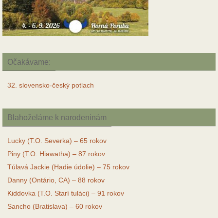
Očakávame:
32. slovensko-český potlach
Blahoželáme k narodeninám
Lucky (T.O. Severka) – 65 rokov
Piny (T.O. Hiawatha) – 87 rokov
Túlavá Jackie (Hadie údolie) – 75 rokov
Danny (Ontário, CA) – 88 rokov
Kiddovka (T.O. Starí tuláci) – 91 rokov
Sancho (Bratislava) – 60 rokov