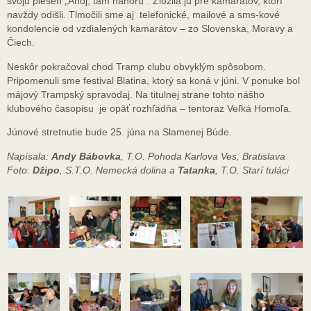
svoju pieseň „Ahoj, tam nahoru“. Zložila ju pre kamarátov, ktorí
navždy odišli. Tlmočili sme aj telefonické, mailové a sms-kové
kondolencie od vzdialených kamarátov – zo Slovenska, Moravy a
Čiech.
Neskôr pokračoval chod Tramp clubu obvyklým spôsobom.
Pripomenuli sme festival Blatina, ktorý sa koná v júni. V ponuke bol
májový Trampský spravodaj. Na titulnej strane tohto nášho
klubového časopisu je opäť rozhľadňa – tentoraz Veľká Homoľa.
Júnové stretnutie bude 25. júna na Slamenej Búde.
Napísala:
Andy Bábovka
, T.O. Pohoda Karlova Ves, Bratislava
Foto:
Džipo
, S.T.O. Nemecká dolina a
Tatanka
, T.O. Starí tuláci