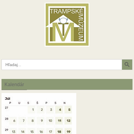
Search Button
Search
for:
Kalendár