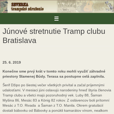
Skip
to
content
Júnové stretnutie Tramp clubu
Bratislava
25. 6. 2019
Konečne sme prvý krát v tomto roku mohli využiť záhradné
priestory Slamenej Búdy. Terasa sa postupne celá zaplnila.
Šerif Džipo po šiestej večer všetkých privítal a začal príjemnými
udalosťami. V mesiaci júni oslavujú narodeniny hneď štyria členovia
Tramp clubu a všetci majú pozoruhodný vek. Luby 88, Šaman
Myšina 86, Mesác 83 a König 82 rokov. Z oslávencov boli prítomní
Mesác z T.O. Rivada a Šaman z T.O. Manila. Okrem gratulácií
dostali bábovku od Bábovky a ponúkli kamarátov vínom, nealkom