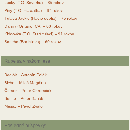
Lucky (T.O. Severka) – 65 rokov
Piny (T.O. Hiawatha) – 87 rokov
Túlavá Jackie (Hadie údolie) – 75 rokov
Danny (Ontário, CA) – 88 rokov
Kiddovka (T.O. Starí tuláci) – 91 rokov
Sancho (Bratislava) – 60 rokov
Rúbe sa v našom lese
Bodlák – Antonín Polák
Blcha – Miloš Magdina
Čemer – Peter Chromčák
Benito – Peter Banák
Mesác – Pavol Zvalo
Posledné príspevky: