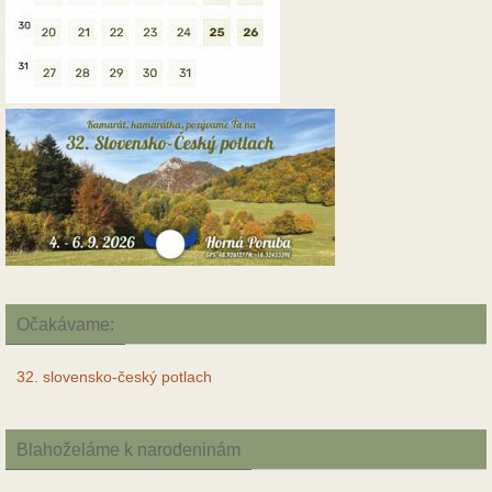
Očakávame:
32. slovensko-český potlach
Blahoželáme k narodeninám