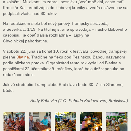
a koláčmi. Muzikanti im zahrali pesničku „Veď mně dál, cesto má“.
Kronikár Kali urobil zápis do klubovej kroniky a vedľa oslávencov sa
podpísali všetci nad 80 rokov.
Na redakčnom stole bol nový júnový Trampský spravodaj
a Severka č. 1/19. Na titulnej strane spravodaja – nášho klubového
časopisu, je opäť ďalšia rozhľadňa – Lipky na
Chvojnickej pahorkatine.
V sobotu 22. júna sa konal 10. ročník festivalu pôvodnej trampskej
piesne
Blatina
. Tradične na fleku pod Pezinskou Babou nazvanom
podľa blízkeho potoka. Organizátori tento rok vydali cd Blatina s
pesničkami 22 účastníkov 9. ročníkov, ktoré bolo tiež v ponuke na
redakčnom stole.
Júlové stretnutie Tramp clubu Bratislava bude 30. 7. na Slamenej
Búde.
Andy Bábovka (T.O. Pohoda Karlova Ves, Bratislava)