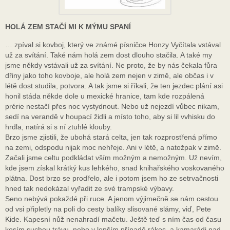
HOLÁ ZEM STAČÍ MI K MÝMU SPANÍ
… zpíval si kovboj, který ve známé písničce Honzy Vyčítala vstával
už za svítání. Také nám holá zem dost dlouho stačila. A také my
jsme někdy vstávali už za svítání. Ne proto, že by nás čekala fůra
dřiny jako toho kovboje, ale holá zem nejen v zimě, ale občas i v
létě dost studila, potvora. A tak jsme si říkali, že ten jezdec plání asi
honil stáda někde dole u mexické hranice, tam kde rozpálená
prérie nestačí přes noc vystydnout. Nebo už nejezdí vůbec nikam,
sedí na verandě v houpací židli a místo toho, aby si lil vvhisku do
hrdla, natírá si s ní ztuhlé klouby.
Brzo jsme zjistili, že ubohá stará celta, jen tak rozprostřená přímo
na zemi, odspodu nijak moc nehřeje. Ani v létě, a natožpak v zimě.
Začali jsme celtu podkládat vším možným a nemožným. Už nevím,
kde jsem získal krátký kus lehkého, snad knihařského voskovaného
plátna. Dost brzo se prodřelo, ale i potom jsem ho ze setrvačnosti
hned tak nedokázal vyřadit ze své trampské výbavy.
Seno nebývá pokaždé při ruce. A jenom výjimečně se nám cestou
od vsi připletly na poli do cesty balíky slisované slámy, viď, Pete
Kide. Kapesní nůž nenahradí mačetu. Ještě teď s ním čas od času
kosím suchou trávu, nebo v lepším případě rákos, a kamarádi nad