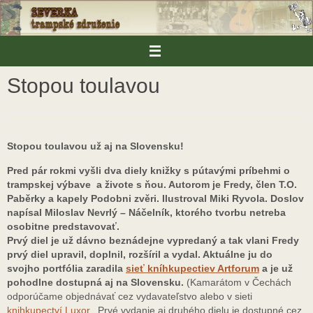
Skip
to
content
Stopou toulavou
Stopou toulavou už aj na Slovensku!
Pred pár rokmi vyšli dva diely knižky s pútavými príbehmi o
trampskej výbave a živote s ňou. Autorom je Fredy, člen T.O.
Paběrky a kapely Podobni zvěri. Ilustroval Miki Ryvola. Doslov
napísal Miloslav Nevrlý – Náčelník, ktorého tvorbu netreba
osobitne predstavovať.
Prvý diel je už dávno beznádejne vypredaný a tak vlani Fredy
prvý diel upravil, doplnil, rozšíril a vydal. Aktuálne ju do
svojho portfólia zaradila
sieť kníhkupectiev Artforum
a je už
pohodlne dostupná aj na Slovensku.
(Kamarátom v Čechách
odporúčame objednávať cez vydavateľstvo alebo v sieti
knihkupectví Luxor
. Prvé vydanie aj druhého dielu je dostupné cez