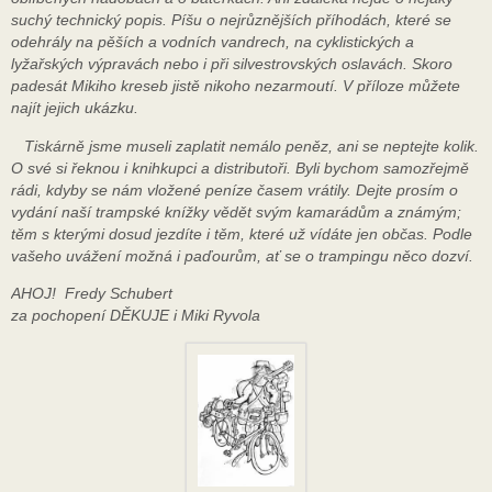
suchý technický popis. Píšu o nejrůznějších příhodách, které se
odehrály na pěších a vodních vandrech, na cyklistických a
lyžařských výpravách nebo i při silvestrovských oslavách. Skoro
padesát Mikiho kreseb jistě nikoho nezarmoutí. V příloze můžete
najít jejich ukázku.
Tiskárně jsme museli zaplatit nemálo peněz, ani se neptejte kolik.
O své si řeknou i knihkupci a distributoři. Byli bychom samozřejmě
rádi, kdyby se nám vložené peníze časem vrátily. Dejte prosím o
vydání naší trampské knížky vědět svým kamarádům a známým;
těm s kterými dosud jezdíte i těm, které už vídáte jen občas. Podle
vašeho uvážení možná i paďourům, ať se o trampingu něco dozví.
AHOJ! Fredy Schubert
za pochopení DĚKUJE i Miki Ryvola