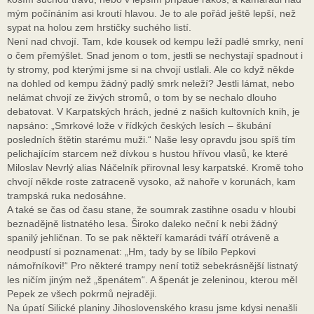
mým počínáním asi kroutí hlavou. Je to ale pořád ještě lepší, než
sypat na holou zem hrstičky suchého listí.
Není nad chvojí. Tam, kde kousek od kempu leží padlé smrky, není
o čem přemýšlet. Snad jenom o tom, jestli se nechystají spadnout i
ty stromy, pod kterými jsme si na chvojí ustlali. Ale co když někde
na dohled od kempu žádný padlý smrk neleží? Jestli lámat, nebo
nelámat chvojí ze živých stromů, o tom by se nechalo dlouho
debatovat. V Karpatských hrách, jedné z našich kultovních knih, je
napsáno: „Smrkové lože v řídkých českých lesích – škubání
posledních štětin starému muži.“ Naše lesy opravdu jsou spíš tím
pelichajícím starcem než dívkou s hustou hřívou vlasů, ke které
Miloslav Nevrlý alias Náčelník přirovnal lesy karpatské. Kromě toho
chvojí někde roste zatraceně vysoko, až nahoře v korunách, kam
trampská ruka nedosáhne.
A také se čas od času stane, že soumrak zastihne osadu v hloubi
beznadějně listnatého lesa. Široko daleko neční k nebi žádný
spanilý jehličnan. To se pak někteří kamarádi tváří otráveně a
neodpustí si poznamenat: „Hm, tady by se líbilo Pepkovi
námořníkovi!“ Pro některé trampy není totiž sebekrásnější listnatý
les ničím jiným než „špenátem“. A špenát je zeleninou, kterou měl
Pepek ze všech pokrmů nejraději.
Na úpatí Silické planiny Jihoslovenského krasu jsme kdysi nenašli