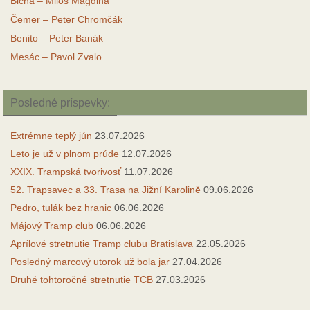
Blcha – Miloš Magdina
Čemer – Peter Chromčák
Benito – Peter Banák
Mesác – Pavol Zvalo
Posledné príspevky:
Extrémne teplý jún
23.07.2026
Leto je už v plnom prúde
12.07.2026
XXIX. Trampská tvorivosť
11.07.2026
52. Trapsavec a 33. Trasa na Jižní Karolině
09.06.2026
Pedro, tulák bez hranic
06.06.2026
Májový Tramp club
06.06.2026
Aprílové stretnutie Tramp clubu Bratislava
22.05.2026
Posledný marcový utorok už bola jar
27.04.2026
Druhé tohtoročné stretnutie TCB
27.03.2026