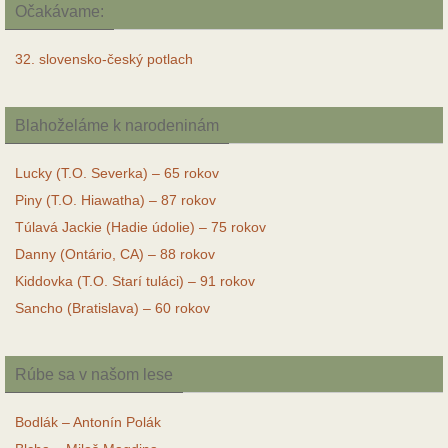
Očakávame:
32. slovensko-český potlach
Blahoželáme k narodeninám
Lucky (T.O. Severka) – 65 rokov
Piny (T.O. Hiawatha) – 87 rokov
Túlavá Jackie (Hadie údolie) – 75 rokov
Danny (Ontário, CA) – 88 rokov
Kiddovka (T.O. Starí tuláci) – 91 rokov
Sancho (Bratislava) – 60 rokov
Rúbe sa v našom lese
Bodlák – Antonín Polák