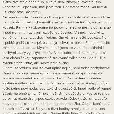
získal dva malé obdélníky, a když slepil zbývající dva proužky
kobercovou lepenkou, měl ještě třetí. Podstatně menší karimatku
už lehce stočil do torny.
Nezapírám, z té uzoučké podložky jsem se často skulil a vzbudil se
na holé zemi. Teď už karimatku nezužuji na dvě třetiny, ale jenom o
kousek. Karimatka zkrácená na polovinu je sotva metr dlouhá, a tak
ji pod nohama nastavuji rozloženou úeskou. V zimě, nebo když
země není zrovna suchá, hledám, čím vším se ještě podložit. Není-
li poblíž padlý smrk s ještě zeleným chvojím, poslouží třeba i suché
rákosí nebo ledacos. Myslím, že už jsem se v nouzi podkládal i
suchými stvoly vysokých kopřiv. V poslední době na mě na okraji
lesa občas čekají zapomenuté srolované válce sena, které už je
svrchu třeba vlhké, ale uvnitř ještě suché.
O tom, že vzduch umí izolovat úplně nejlíp, není třeba pochybovat.
Dnes už většina kamarádů a hlavně kamarádek spí na čím dál
lehčích samonafukovacích podložkách. Pro některé důsledné
zastánce odlehčování jsou pořád ještě trošku těžší. A abych přidal
ještě jednu nevýhodu, jsou také choulostivější; hned vedle příjemně
sálajícího ohně si na ně nelehneš. Byl to opět Bidlo, kdo se rozhodl
porovnat různé druhy podložek opravdu vědecky. Zul si na dvoře
boty a stoupl si každou nohou na jinou podložku. Cekal, která noha
ho začne dřív zábst. Uplynulo čtvrt hodiny a ani jedna ani druhá
noha ho pořád ještě nezábla. Potom Bidla jeho žena odvolala k