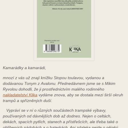
Kamarádky a kamarádi,
mnozí z vás už znají knížku Stopou toulavou, vydanou a
dodávanou Tonym z Avalonu. Přednedávnem jsme se s Mikim
Ryvolou dohodli, že ji prostřednictvím malého rodinného
nakladatelství Klika
vydáme znova, aby se dostala mezi širší okruh
trampů a spřízněných duší.
Vypráví se v ní o různých součástech trampské výbavy,
používaných od dávnějších dob až dodnes. Nejen o celtách,
dekách, spacích pytlích, stanech a přístřešcích, ale třeba také o
oblíbených nádobách a o baterkách. Ani zdaleka nejde o nějaký