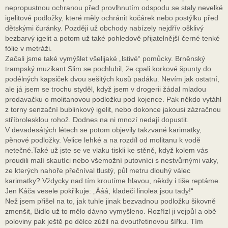
nepropustnou ochranou před provlhnutím odspodu se staly nevelké
igelitové podložky, které měly ochránit kočárek nebo postýlku před
dětskými čuránky. Později už obchody nabízely nejdřív ošklivý
bezbarvý igelit a potom už také pohledově přijatelnější černé tenké
fólie v metráži.
Začali jsme také vymýšlet všelijaké „lstivé“ pomůcky. Brněnský
trampský muzikant Slim se pochlubil, že cpali korkové špunty do
podélných kapsiček dvou sešitých kusů padáku. Nevím jak ostatní,
ale já jsem se trochu styděl, když jsem v drogerii žádal mladou
prodavačku o molitanovou podložku pod kojence. Pak někdo vytáhl
z torny senzační bublinkový igelit, nebo dokonce jakousi zázračnou
stříbrolesklou rohož. Dodnes na ni mnozí nedají dopustit.
V devadesátých létech se potom objevily takzvané karimatky,
pěnové podložky. Velice lehké a na rozdíl od molitanu k vodě
netečné.Také už jste se ve vlaku tiskli ke stěně, když kolem vás
proudili malí skautíci nebo všemožní putovníci s nestvůrnými vaky,
ze kterých nahoře přečníval tlustý, půl metru dlouhý válec
karimatky? Vždycky nad tím kroutíme hlavou, někdy i tiše reptáme.
Jen Káča vesele pokřikuje: „Ááá, kladeči linolea jsou tady!“
Než jsem přišel na to, jak tuhle jinak bezvadnou podložku šikovně
zmenšit, Bidlo už to mělo dávno vymyšleno. Rozřízl ji vejpůl a obě
poloviny pak ještě po délce zúžil na dvoutřetinovou šířku. Tím