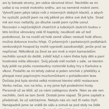
ani ty listnaté stromy, jen velice skromné křoví. Nechtělo se mi
ustlat si na vrstvě mokrého sněhu, ani na neméně mokré zemi.
Vytvořil jsem jakýs takýs rošt z mizerných slabých klacků, a abych
ho vyztužil, položil jsem na něj pěkně po délce své dvě lyže. Snad
mě ani moc netlačily, po dlouhé cestě jsem rychle usnul.
Nocování v nejrůznějších chatrčích a tuláckých útulcích budou v
této knížce věnovány celé tři kapitoly, neuškodí ale už teď
podotknout, že na rozdíl od holé země vůbec nestudí holé dřevo;
možná dokonce trochu hřeje. O prkenných i parketových podlahách
venkovských hospod by mohli vyprávět zasvěcenější, jenže proč se
nepřiznat. Několikrát za život se ani mně a mým kamarádům
nechtělo vyrazit do deště, zvlášť když s námi třeba byly děti a paní
hostinská měla slitování. Svůj půvab měl nocleh v sále, ve kterém
byly ještě na pódiu rozestavěny roztomilé kulisy hry o Karkulce a
vlkovi. Podařilo se mi tehdy zabrat si jeden smrček z překližky a
přespat mezi papírovými muchomůrkami v pohádkovém lese.
Dočista jiná byla strohá velká místnost kterési větší restaurace.
Venku nečas, noc na krku, a my jsme byli posledními hosty.
Personál už se těšil, až za námi zaklapnou dveře. Nám se ale ven
nechtělo, čerti se tam ženili. Dostali jsme nápad. Šli jsme zaplatit a
předstírali, že už odcházíme. Nebylo nás víc než tři nebo čtyři.
Nenápadně jsme se vrátili do sálu a svinuli se pod stoly na židle