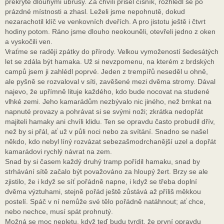
překryté dlouhými ubrusy. Za chvíli přišel číšník, rozhlédl se po
prázdné místnosti a zhasl. Leželi jsme nepohnutě, dokud
nezarachotil klíč ve venkovních dveřích. A pro jistotu ještě i čtvrt
hodiny potom. Ráno jsme dlouho neokouněli, otevřeli jedno z oken
a vyskočili ven.
Vraťme se raději zpátky do přírody. Velkou vymožeností šedesátých
let se zdála být hamaka. Už si nevzpomenu, na kterém z brdských
campů jsem ji zahlédl poprvé. Jeden z trempířů neseděl u ohně,
ale pyšně se rozvaloval v síti, zavěšené mezi dvěma stromy. Dával
najevo, že upřímně lituje každého, kdo bude nocovat na studené
vlhké zemi. Jeho kamarádům nezbývalo nic jiného, než brnkat na
napnuté provazy a pohrávat si se svými noži; zkrátka nedopřát
majiteli hamaky ani chvíli klidu. Ten se opravdu často probudil dřív,
než by si přál, ať už v půli noci nebo za svítání. Snadno se našel
někdo, kdo nebyl líný rozvázat sebezašmodrchanější uzel a dopřát
kamarádovi rychlý návrat na zem.
Snad by si časem každý druhý tramp pořídil hamaku, snad by
strhávání sítě začalo být považováno za hloupý žert. Brzy se ale
zjistilo, že i když se síť pořádně napne, i když se třeba doplní
dvěma výztuhami, stejně pořád ještě zůstává až příliš měkkou
postelí. Spáč v ní nemůže své tělo pořádně natáhnout; ať chce,
nebo nechce, musí spát prohnutý.
Možná se moc nepletu, když teď budu tvrdit, že první opravdu